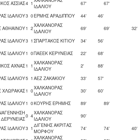
ΚΟΣ ΑΣΣΙΑΣ
4
1
67'
67'
ΙΔΑΛΙΟΥ
ΑΣ ΙΔΑΛΙΟΥ
3
0
ΕΡΜΗΣ ΑΡΑΔΙΠΠΟΥ
44'
46'
ΧΑΛΚΑΝΟΡΑΣ
 ΑΘΗΑΙΝΟΥ
1
2
69'
69'
32'
ΙΔΑΛΙΟΥ
ΑΣ ΙΔΑΛΙΟΥ
3
1
ΣΠΑΡΤΑΚΟΣ ΚΙΤΙΟΥ
34'
56'
ΑΣ ΙΔΑΛΙΟΥ
1
0
ΠΑΕΕΚ ΚΕΡΥΝΕΙΑΣ
22'
68'
ΧΑΛΚΑΝΟΡΑΣ
ΙΚΟΣ ΑΧΝΑΣ
1
1
2'
88'
ΙΔΑΛΙΟΥ
ΑΣ ΙΔΑΛΙΟΥ
5
1
ΑΕΖ ΖΑΚΑΚΙΟΥ
33'
57'
ΧΑΛΚΑΝΟΡΑΣ
Σ ΧΛΩΡΑΚΑΣ
1
0
30'
60'
ΙΔΑΛΙΟΥ
ΑΣ ΙΔΑΛΙΟΥ
1
0
ΚΟΥΡΗΣ ΕΡΗΜΗΣ
89'
89'
ΝΑΓΕΝΝΗΣΗ
ΧΑΛΚΑΝΟΡΑΣ
0
4
90'
ΔΕΡΥΝΕΙΑΣ
ΙΔΑΛΙΟΥ
ΔΙΓΕΝΗΣ ΑΚΡΙΤΑΣ
ΑΣ ΙΔΑΛΙΟΥ
3
1
74'
74'
40'
ΜΟΡΦΟΥ
ΧΑΛΚΑΝΟΡΑΣ