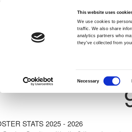
This website uses cookie
Home
National Teams
Competitions
We use cookies to personal
traffic. We also share info
analytics partners who may
they’ve collected from your
Previous
ΜΙΧΑΛΗΣ ΤΣΙΑΝΤΗΣ
ΧΑΛΚΑΝΟΡΑΣ ΙΔΑΛΙΟΥ
te: 30/11/-1
Shirt 
Consent
Necessary
Selection
STER STATS 2025 - 2026