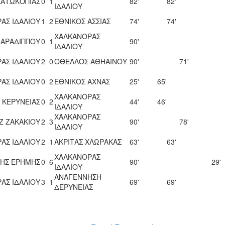
ΚΑΤΩΚΟΠΙΑΣ
0
1
82'
82'
ΙΔΑΛΙΟΥ
ΑΣ ΙΔΑΛΙΟΥ
1
2
ΕΘΝΙΚΟΣ ΑΣΣΙΑΣ
74'
74'
ΧΑΛΚΑΝΟΡΑΣ
 ΑΡΑΔΙΠΠΟΥ
0
1
90'
ΙΔΑΛΙΟΥ
ΑΣ ΙΔΑΛΙΟΥ
2
0
ΟΘΕΛΛΟΣ ΑΘΗΑΙΝΟΥ
90'
71'
ΑΣ ΙΔΑΛΙΟΥ
0
2
ΕΘΝΙΚΟΣ ΑΧΝΑΣ
25'
65'
ΧΑΛΚΑΝΟΡΑΣ
 ΚΕΡΥΝΕΙΑΣ
0
2
44'
46'
ΙΔΑΛΙΟΥ
ΧΑΛΚΑΝΟΡΑΣ
Ζ ΖΑΚΑΚΙΟΥ
2
3
90'
78'
ΙΔΑΛΙΟΥ
ΑΣ ΙΔΑΛΙΟΥ
2
1
ΑΚΡΙΤΑΣ ΧΛΩΡΑΚΑΣ
63'
63'
ΧΑΛΚΑΝΟΡΑΣ
ΗΣ ΕΡΗΜΗΣ
0
6
90'
29'
ΙΔΑΛΙΟΥ
ΑΝΑΓΕΝΝΗΣΗ
ΑΣ ΙΔΑΛΙΟΥ
3
1
69'
69'
ΔΕΡΥΝΕΙΑΣ