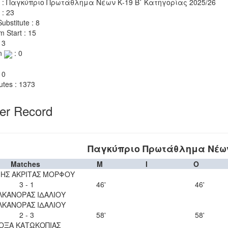
 : Παγκύπριο Πρωτάθλημα Νέων Κ-19 Β΄ Κατηγορίας 2025/26
 : 23
ubstitute : 8
m Start : 15
 3
n
: 0
 0
utes : 1373
yer Record
Παγκύπριο Πρωτάθλημα Νέων 
Matches
M
I
O
ΝΗΣ ΑΚΡΙΤΑΣ ΜΟΡΦΟΥ
3 - 1
46'
46'
ΛΚΑΝΟΡΑΣ ΙΔΑΛΙΟΥ
ΛΚΑΝΟΡΑΣ ΙΔΑΛΙΟΥ
2 - 3
58'
58'
ΟΞΑ ΚΑΤΩΚΟΠΙΑΣ