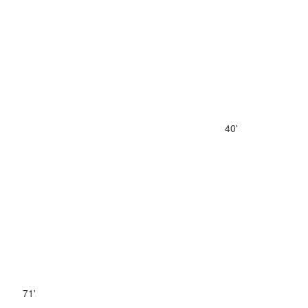
40'
71'