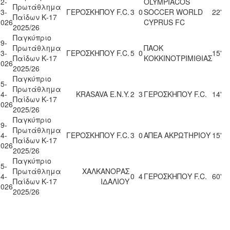
2-
OLYMPIACOS
Πρωτάθλημα
3-
ΓΕΡΟΣΚΗΠΟΥ F.C.
3
0
SOCCER WORLD
22'
Παίδων Κ-17
2026
CYPRUS FC
2025/26
Παγκύπριο
9-
Πρωτάθλημα
ΠΑΟΚ
3-
ΓΕΡΟΣΚΗΠΟΥ F.C.
5
0
15'
Παίδων Κ-17
ΚΟΚΚΙΝΟΤΡΙΜΙΘΙΑΣ
2026
2025/26
Παγκύπριο
5-
Πρωτάθλημα
4-
KRASAVA Ε.Ν.Y.
2
3
ΓΕΡΟΣΚΗΠΟΥ F.C.
14'
Παίδων Κ-17
2026
2025/26
Παγκύπριο
9-
Πρωτάθλημα
4-
ΓΕΡΟΣΚΗΠΟΥ F.C.
3
0
ΑΠΕΑ ΑΚΡΩΤΗΡΙΟΥ
15'
Παίδων Κ-17
2026
2025/26
Παγκύπριο
5-
Πρωτάθλημα
ΧΑΛΚΑΝΟΡΑΣ
4-
0
4
ΓΕΡΟΣΚΗΠΟΥ F.C.
60'
Παίδων Κ-17
ΙΔΑΛΙΟΥ
2026
2025/26