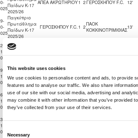
0-
ΑΠΕΑ ΑΚΡΩΤΗΡΙΟΥ
1
2
ΓΕΡΟΣΚΗΠΟΥ F.C.
12'
Παίδων Κ-17
2025
2025/26
Παγκύπριο
9-
Πρωτάθλημα
ΠΑΟΚ
0-
ΓΕΡΟΣΚΗΠΟΥ F.C.
1
2
13'
Παίδων Κ-17
ΚΟΚΚΙΝΟΤΡΙΜΙΘΙΑΣ
2025
2025/26
Παγκύπριο
2-
Πρωτάθλημα
1-
ΓΕΡΟΣΚΗΠΟΥ F.C.
8
1
KRASAVA Ε.Ν.Y.
30'
Παίδων Κ-17
2025
2025/26
Παγκύπριο
This website uses cookies
9-
Πρωτάθλημα
ΑΠΟΛΛΩΝ
1-
1
8
ΓΕΡΟΣΚΗΠΟΥ F.C.
44'
We use cookies to personalise content and ads, to provide s
Παίδων Κ-17
ΛΥΜΠΙΩΝ
2025
2025/26
features and to analyse our traffic. We also share informatio
Παγκύπριο
use of our site with our social media, advertising and analyt
6-
OLYMPIACOS
Πρωτάθλημα
may combine it with other information that you’ve provided to
1-
ΓΕΡΟΣΚΗΠΟΥ F.C.
4
1
SOCCER WORLD
9'
Παίδων Κ-17
2025
CYPRUS FC
they’ve collected from your use of their services.
2025/26
Παγκύπριο
3-
Πρωτάθλημα
Π.Ο. ΑΔΩΝΙΣ
1-
1
3
ΓΕΡΟΣΚΗΠΟΥ F.C.
90'
Παίδων Κ-17
ΙΔΑΛΙΟΥ
Consent
2025
2025/26
Necessary
Selection