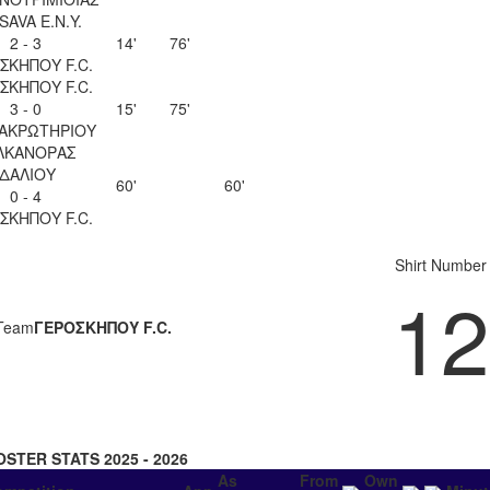
SAVA Ε.Ν.Y.
2 - 3
14'
76'
ΣΚΗΠΟΥ F.C.
ΣΚΗΠΟΥ F.C.
3 - 0
15'
75'
 ΑΚΡΩΤΗΡΙΟΥ
ΛΚΑΝΟΡΑΣ
ΙΔΑΛΙΟΥ
60'
60'
0 - 4
ΣΚΗΠΟΥ F.C.
Shirt Number
12
Team
ΓΕΡΟΣΚΗΠΟΥ F.C.
OSTER STATS 2025 - 2026
As
From
Own