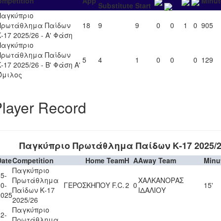
ompetition
App
Minut
Substitute
Start
Παγκύπριο
Πρωτάθλημα Παίδων
18
9
9
0
0
1
0
905
-17 2025/26 - Α' Φάση
Παγκύπριο
Πρωτάθλημα Παίδων
5
4
1
0
0
0
129
-17 2025/26 - Β' Φάση Α'
Όμιλος
layer Record
Παγκύπριο Πρωτάθλημα Παίδων Κ-17 2025/2
Date
Competition
Home Team
H
A
Away Team
Minu
Παγκύπριο
5-
Πρωτάθλημα
ΧΑΛΚΑΝΟΡΑΣ
0-
ΓΕΡΟΣΚΗΠΟΥ F.C.
2
0
15'
Παίδων Κ-17
ΙΔΑΛΙΟΥ
2025
2025/26
Παγκύπριο
2-
Πρωτάθλημα