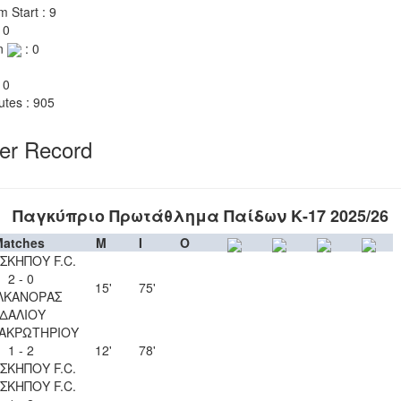
m Start : 9
 0
n
: 0
 0
utes : 905
yer Record
Παγκύπριο Πρωτάθλημα Παίδων Κ-17 2025/26
atches
M
I
O
ΣΚΗΠΟΥ F.C.
2 - 0
15'
75'
ΛΚΑΝΟΡΑΣ
ΙΔΑΛΙΟΥ
 ΑΚΡΩΤΗΡΙΟΥ
1 - 2
12'
78'
ΣΚΗΠΟΥ F.C.
ΣΚΗΠΟΥ F.C.