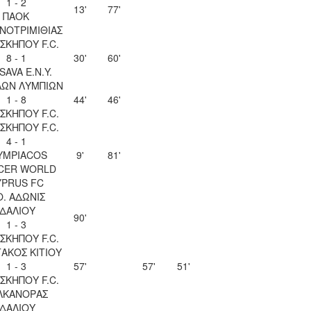
1 - 2
13'
77'
ΠΑΟΚ
ΝΟΤΡΙΜΙΘΙΑΣ
ΣΚΗΠΟΥ F.C.
8 - 1
30'
60'
SAVA Ε.Ν.Y.
ΛΩΝ ΛΥΜΠΙΩΝ
1 - 8
44'
46'
ΣΚΗΠΟΥ F.C.
ΣΚΗΠΟΥ F.C.
4 - 1
YMPIACOS
9'
81'
CER WORLD
YPRUS FC
Ο. ΑΔΩΝΙΣ
ΙΔΑΛΙΟΥ
90'
1 - 3
ΣΚΗΠΟΥ F.C.
ΑΚΟΣ ΚΙΤΙΟΥ
1 - 3
57'
57'
51'
ΣΚΗΠΟΥ F.C.
ΛΚΑΝΟΡΑΣ
ΙΔΑΛΙΟΥ