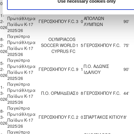
Παίδων Κ-17
Use necessary cookies only
2026
2025/26
Παγκύπριο
1-
Πρωτάθλημα
ΑΠΟΛΛΩΝ
2-
ΓΕΡΟΣΚΗΠΟΥ F.C.
3
0
90'
Παίδων Κ-17
ΛΥΜΠΙΩΝ
2026
2025/26
Παγκύπριο
8-
OLYMPIACOS
Πρωτάθλημα
2-
SOCCER WORLD
1
5
ΓΕΡΟΣΚΗΠΟΥ F.C.
75'
Παίδων Κ-17
2026
CYPRUS FC
2025/26
Παγκύπριο
5-
Πρωτάθλημα
Π.Ο. ΑΔΩΝΙΣ
2-
ΓΕΡΟΣΚΗΠΟΥ F.C.
9
1
90'
Παίδων Κ-17
ΙΔΑΛΙΟΥ
2026
2025/26
Παγκύπριο
1-
Πρωτάθλημα
3-
Π.Ο. ΟΡΜΗΔΕΙΑΣ
0
8
ΓΕΡΟΣΚΗΠΟΥ F.C.
44'
Παίδων Κ-17
2026
2025/26
Παγκύπριο
8-
Πρωτάθλημα
3-
ΓΕΡΟΣΚΗΠΟΥ F.C.
2
0
ΣΠΑΡΤΑΚΟΣ ΚΙΤΙΟΥ
8'
Παίδων Κ-17
2026
2025/26
Παγκύπριο