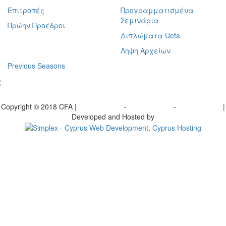
Επιτροπές
Προγραμματισμένα
Σεμινάρια
Πρώην Προέδροι
Διπλώματα Uefa
Ληψη Αρχείων
Previous Seasons
bscribe to our Newsletter
Copyright © 2018 CFA |
Privacy policy
-
Terms of Use
-
Cookie Policy
|
Developed and Hosted by
Change your consent