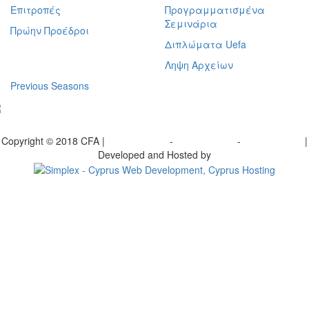
Επιτροπές
Προγραμματισμένα
Σεμινάρια
Πρώην Προέδροι
Διπλώματα Uefa
Ληψη Αρχείων
Previous Seasons
bscribe to our Newsletter
Copyright © 2018 CFA |
Privacy policy
-
Terms of Use
-
Cookie Policy
|
Developed and Hosted by
Change your consent