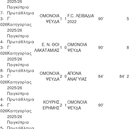
2025/26
Παγκύπριο
7-
Πρωτάθλημα
ΟΜΟΝΟΙΑ
F.C. ΛΕΙΒΑΔΙΑ
3-
Γ΄
1
1
90'
5
ΨΕΥΔΑ
2022
2026
Κατηγορίας
2025/26
Παγκύπριο
4-
Πρωτάθλημα
Ε. Ν. ΘΟΙ
ΟΜΟΝΟΙΑ
3-
Γ΄
1
0
90'
8
ΛΑΚΑΤΑΜΙΑΣ
ΨΕΥΔΑ
2026
Κατηγορίας
2025/26
Παγκύπριο
8-
Πρωτάθλημα
ΟΜΟΝΟΙΑ
ΑΠΟΝΑ
3-
Γ΄
2
0
84'
84'
2
ΨΕΥΔΑ
ΑΝΑΓΥΙΑΣ
2026
Κατηγορίας
2025/26
Παγκύπριο
4-
Πρωτάθλημα
ΚΟΥΡΗΣ
ΟΜΟΝΟΙΑ
4-
Γ΄
2
1
90'
ΕΡΗΜΗΣ
ΨΕΥΔΑ
2026
Κατηγορίας
2025/26
Παγκύπριο
5-
Πρωτάθλημα