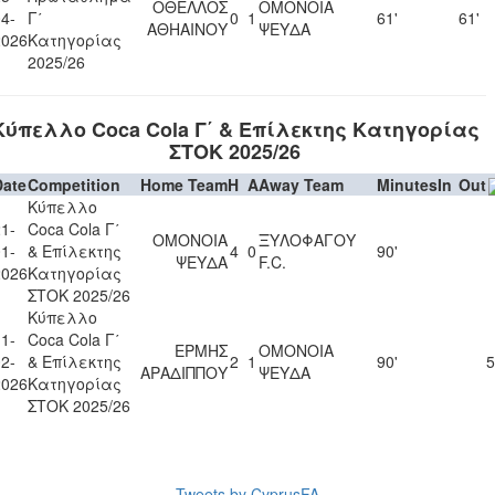
ΟΘΕΛΛΟΣ
ΟΜΟΝΟΙΑ
4-
Γ΄
0
1
61'
61'
ΑΘΗΑΙΝΟΥ
ΨΕΥΔΑ
2026
Κατηγορίας
2025/26
Κύπελλο Coca Cola Γ΄ & Επίλεκτης Κατηγορίας
ΣΤΟΚ 2025/26
Date
Competition
Home Team
H
A
Away Team
Minutes
In
Out
Κύπελλο
1-
Coca Cola Γ΄
ΟΜΟΝΟΙΑ
ΞΥΛΟΦΑΓΟΥ
1-
& Επίλεκτης
4
0
90'
ΨΕΥΔΑ
F.C.
2026
Κατηγορίας
ΣΤΟΚ 2025/26
Κύπελλο
1-
Coca Cola Γ΄
ΕΡΜΗΣ
ΟΜΟΝΟΙΑ
2-
& Επίλεκτης
2
1
90'
5
ΑΡΑΔΙΠΠΟΥ
ΨΕΥΔΑ
2026
Κατηγορίας
ΣΤΟΚ 2025/26
Tweets by CyprusFA