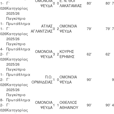
ΟΜΟΝΟΙΑ
Ε. Ν. ΘΟΙ
1-
Γ΄
0
0
80'
80'
7
ΨΕΥΔΑ
ΛΑΚΑΤΑΜΙΑΣ
2026
Κατηγορίας
2025/26
Παγκύπριο
1-
Πρωτάθλημα
ΑΤΛΑΣ
ΟΜΟΝΟΙΑ
1-
Γ΄
0
2
79'
79'
7
ΑΓΛΑΝΤΖΙΑΣ
ΨΕΥΔΑ
2026
Κατηγορίας
2025/26
Παγκύπριο
4-
Πρωτάθλημα
ΟΜΟΝΟΙΑ
ΚΟΥΡΗΣ
2-
Γ΄
3
2
62'
62'
ΨΕΥΔΑ
ΕΡΗΜΗΣ
2026
Κατηγορίας
2025/26
Παγκύπριο
1-
Πρωτάθλημα
Π.Ο.
ΟΜΟΝΟΙΑ
2-
Γ΄
1
0
90'
9
ΟΡΜΗΔΕΙΑΣ
ΨΕΥΔΑ
2026
Κατηγορίας
2025/26
Παγκύπριο
8-
Πρωτάθλημα
ΟΜΟΝΟΙΑ
ΟΘΕΛΛΟΣ
2-
Γ΄
1
1
90'
90'
4
ΨΕΥΔΑ
ΑΘΗΑΙΝΟΥ
2026
Κατηγορίας