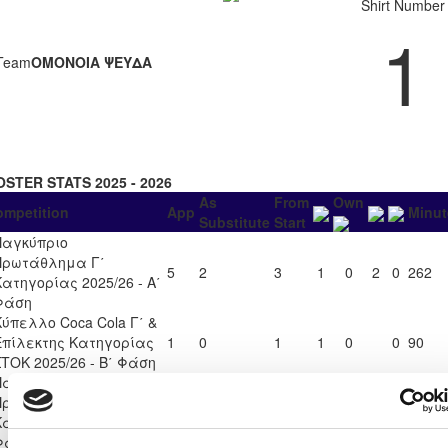
Shirt Number
1
Team
ΟΜΟΝΟΙΑ ΨΕΥΔΑ
OSTER STATS 2025 - 2026
As
From
Own
ompetition
App
Minut
Substitute
Start
Παγκύπριο
Πρωτάθλημα Γ΄
5
2
3
1
0
2
0
262
Κατηγορίας 2025/26 - Α΄
Φάση
Κύπελλο Coca Cola Γ΄ &
Επίλεκτης Κατηγορίας
1
0
1
1
0
0
90
ΣΤΟΚ 2025/26 - Β΄ Φάση
Παγκύπριο
Πρωτάθλημα Γ΄
11
0
11
7
0
8
0
896
Κατηγορίας 2025/26 - Β΄
Φάση Β΄ Όμιλος