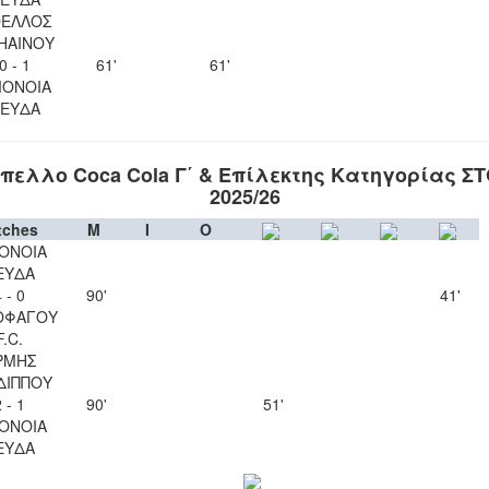
ΕΛΛΟΣ
ΗΑΙΝΟΥ
0 - 1
61'
61'
ΟΝΟΙΑ
ΕΥΔΑ
πελλο Coca Cola Γ΄ & Επίλεκτης Κατηγορίας Σ
2025/26
tches
M
I
O
ΟΝΟΙΑ
ΕΥΔΑ
 - 0
90'
41'
ΟΦΑΓΟΥ
F.C.
ΡΜΗΣ
ΔΙΠΠΟΥ
 - 1
90'
51'
ΟΝΟΙΑ
ΕΥΔΑ