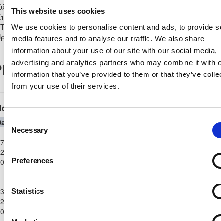
Κύπελλο Coca Cola Γ΄ &
This website uses cookies
Επίλεκτης Κατηγορίας
1
0
1
0
0
1
0
90
ΣΤΟΚ 2025/26 -
We use cookies to personalise content and ads, to provide s
Προημιτελική Φάση
media features and to analyse our traffic. We also share
information about your use of our site with our social media,
advertising and analytics partners who may combine it with o
layer Record
information that you’ve provided to them or that they’ve colle
from your use of their services.
Παγκύπριο Πρωτάθλημα Γ΄ Κατηγορίας 2025/26
Consent
Date
Competition
Home Team
H
A
Away Team
Minutes
In
Out
Necessary
Παγκύπριο
Selection
7-
Πρωτάθλημα
ΟΜΟΝΟΙΑ
ΑΤΛΑΣ
2-
Γ΄
1
1
23'
67'
ΨΕΥΔΑ
ΑΓΛΑΝΤΖΙΑΣ
Preferences
2025
Κατηγορίας
2025/26
Παγκύπριο
3-
Πρωτάθλημα
Statistics
Π.Ο.
ΟΜΟΝΟΙΑ
2-
Γ΄
2
0
20'
70'
ΟΡΜΗΔΕΙΑΣ
ΨΕΥΔΑ
2025
Κατηγορίας
2025/26