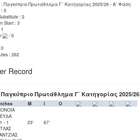
 : Παγκύπριο Πρωτάθλημα Γ΄ Κατηγορίας 2025/26 - Α΄ Φάση
 : 5
ubstitute : 2
m Start : 3
 1
n
: 0
 0
utes : 262
yer Record
Παγκύπριο Πρωτάθλημα Γ΄ Κατηγορίας 2025/26
tches
M
I
O
ΟΝΟΙΑ
ΕΥΔΑ
1 - 1
23'
67'
ΤΛΑΣ
ΑΝΤΖΙΑΣ