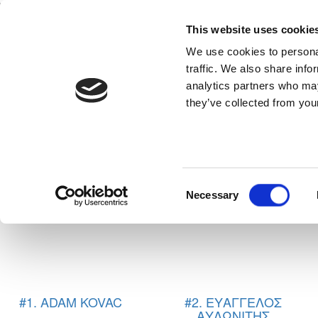
This website uses cookie
Home
National Teams
Competitions
We use cookies to personal
traffic. We also share info
analytics partners who may
they’ve collected from your
E. N. THOI
Consent
Necessary
Selection
#1. ADAM KOVAC
#2. ΕΥΑΓΓΕΛΟΣ
ΑΥΛΩΝΙΤΗΣ