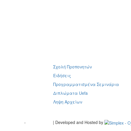
Σχολή Προπονητών
ή
Ειδήσεις
Προγραμματισμένα Σεμινάρια
Διπλώματα Uefa
Ληψη Αρχείων
Terms of Use
-
Cookie Policy
| Developed and Hosted by
Change your consent