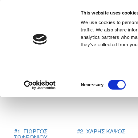
This website uses cookie
Home
National Teams
Competitions
We use cookies to personal
traffic. We also share info
analytics partners who may
they’ve collected from your
ΑΠΕΑ ΑΚ
Consent
Necessary
Selection
#1. ΓΙΩΡΓΟΣ
#2. ΧΑΡΗΣ ΚΑΨΟΣ
ΣΩΦΡΟΝΙΟΥ