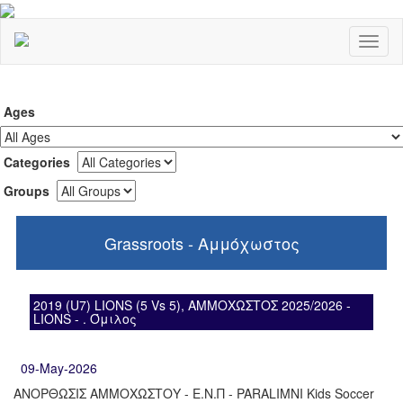
Toggl
naviga
Ages
Categories
Groups
Grassroots - Αμμόχωστος
2019 (U7) LIONS (5 Vs 5), ΑΜΜΟΧΩΣΤΟΣ 2025/2026 -
LIONS - . Όμιλος
09-May-2026
ΑΝΟΡΘΩΣΙΣ ΑΜΜΟΧΩΣΤΟΥ - Ε.Ν.Π - PARALIMNI Kids Soccer