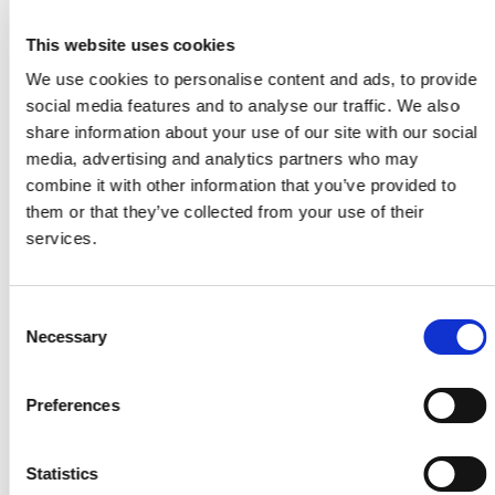
ΑΚΑΔΗΜΙΕΣ ΕΛΠΙΔΑ ΛΙΟΠΕΤΡΙΟΥ - Α.Ο.ΑΥΓΟΡΟΥ
08:15 • SOCCER TOWN Π/ΜΝΙ
This website uses cookies
-
We use cookies to personalise content and ads, to provide
social media features and to analyse our traffic. We also
2017 (U9) LIONS (5 Vs 5), FAIR PLAY ΑΜΜΟΧΩΣΤΟΣ
share information about your use of our site with our social
2025/2026. - . - Fair Play Όμιλος
media, advertising and analytics partners who may
combine it with other information that you’ve provided to
09-May-2026
them or that they’ve collected from your use of their
KIDS SOCCER SCHOOL-ΕΘΝΙΚΟΣ ΑΧΝΑΣ - POSEIDONION
services.
SOCCER SCHOOL
09:10 • FORZA
-
Consent
Necessary
Selection
2016 (U10) EAGLES (7 Vs 7), ΑΜΜΟΧΩΣΤΟΣ 2025/2026.
- EAGLES - . Όμιλος
Preferences
09-May-2026
Statistics
ΑΝΑΓΕΝΝΗΣΗ ΔΕΡΥΝΕΙΑΣ - ΑΝΟΡΘΩΣΙΣ ΑΜΜΟΧΩΣΤΟΥ