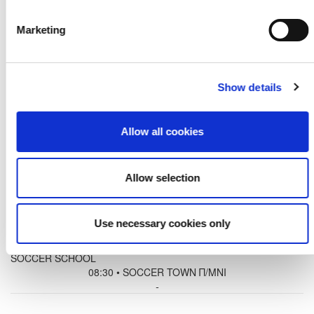
08:30 • ΒΟΗΘΗΤΙΚΑ ΑΝΑΓΕΝΝΗΣΗΣ ΔΕΡΥΝΕΙΑΣ
-
Marketing
2015 (U11) LIONS (7 Vs 7), Β' ΟΜΙΛΟΣ ΑΜΜΟΧΩΣΤΟΣ
2025/2026 - LIONS - B Όμιλος
Show details
09-May-2026
ΟΛΥΜΠΙΑΚΟΣ ΠΕΙΡΑΙΩΣ (ΕΠΑΡΧΙΑ ΑΜΜΟΧΩΣΤΟΥ) - Ε.Ν.Π -
Allow all cookies
PARALIMNI Kids Soccer
11:00 • SOCCER TOWN Π/ΜΝΙ
-
Allow selection
ΑΝΟΡΘΩΣΙΣ ΑΜΜΟΧΩΣΤΟΥ - ΑΕΝ ΑΓΙΟΥ ΓΕΩΡΓΙΟΥ
ΒΡΥΣΟΥΛΛΩΝ ΑΧΕΡΙΤΟΥ
09:45 • ΒΟΗΘΗΤΙΚΑ ΑΝΑΓΕΝΝΗΣΗΣ ΔΕΡΥΝΕΙΑΣ
Use necessary cookies only
-
ΕΝΩΣΗ ΝΕΩΝ ΑΧΥΡΩΝΑΣ ΛΙΟΠΕΤΡΙΟΥ - POSEIDONION
SOCCER SCHOOL
08:30 • SOCCER TOWN Π/ΜΝΙ
-