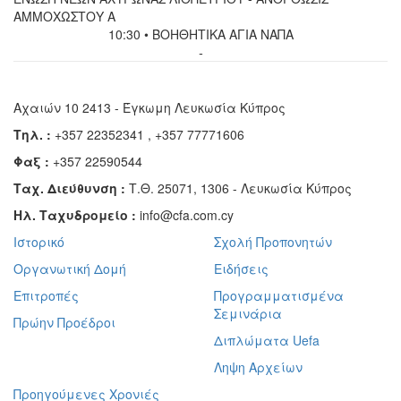
ΑΜΜΟΧΩΣΤΟΥ Α
10:30 • ΒΟΗΘΗΤΙΚΑ ΑΓΙΑ ΝΑΠΑ
-
Αχαιών 10 2413 - Έγκωμη Λευκωσία Κύπρος
Τηλ. :
+357 22352341 , +357 77771606
Φαξ :
+357 22590544
Ταχ. Διεύθυνση :
Τ.Θ. 25071, 1306 - Λευκωσία Κύπρος
Ηλ. Ταχυδρομείο :
info@cfa.com.cy
Ιστορικό
Σχολή Προπονητών
Οργανωτική Δομή
Ειδήσεις
Επιτροπές
Προγραμματισμένα
Σεμινάρια
Πρώην Προέδροι
Διπλώματα Uefa
Ληψη Αρχείων
Προηγούμενες Χρονιές