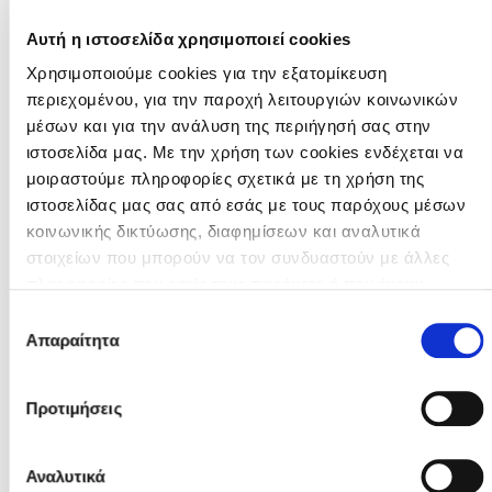
ΑΚΑΔΗΜΙΕΣ ΕΛΠΙΔΑ ΛΙΟΠΕΤΡΙΟΥ - Α.Ο.ΑΥΓΟΡΟΥ
08:15 • SOCCER TOWN Π/ΜΝΙ
Αυτή η ιστοσελίδα χρησιμοποιεί cookies
-
Χρησιμοποιούμε cookies για την εξατομίκευση
περιεχομένου, για την παροχή λειτουργιών κοινωνικών
2017 (U9) LIONS (5 Vs 5), FAIR PLAY ΑΜΜΟΧΩΣΤΟΣ
μέσων και για την ανάλυση της περιήγησή σας στην
2025/2026. - . - Fair Play Όμιλος
ιστοσελίδα μας. Με την χρήση των cookies ενδέχεται να
μοιραστούμε πληροφορίες σχετικά με τη χρήση της
09-Μαΐου-2026
ιστοσελίδας μας σας από εσάς με τους παρόχους μέσων
KIDS SOCCER SCHOOL-ΕΘΝΙΚΟΣ ΑΧΝΑΣ - POSEIDONION
κοινωνικής δικτύωσης, διαφημίσεων και αναλυτικά
SOCCER SCHOOL
στοιχείων που μπορούν να τον συνδυαστούν με άλλες
09:10 • FORZA
πληροφορίες που εσείς τους παρέχετε ή που έχουν
-
συλλέξει από τη χρήση των υπηρεσιών τους από εσάς.
Επιλογή
Μπορείτε να μάθετε περισσότερα σχετικά με την χρήση
Απαραίτητα
συγκατάθεσης
των Cookies διαβάζοντας την Πολιτική Cookies κάνοντας
2016 (U10) EAGLES (7 Vs 7), ΑΜΜΟΧΩΣΤΟΣ 2025/2026.
- EAGLES - . Όμιλος
κλικ
εδώ
Προτιμήσεις
09-Μαΐου-2026
ΑΝΑΓΕΝΝΗΣΗ ΔΕΡΥΝΕΙΑΣ - ΑΝΟΡΘΩΣΙΣ ΑΜΜΟΧΩΣΤΟΥ
Αναλυτικά