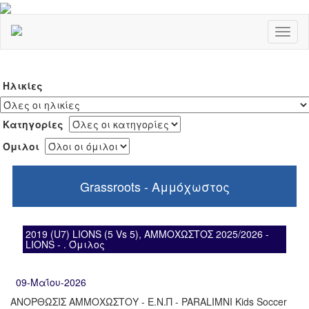
Toggl
naviga
Ηλικίες
Κατηγορίες
Όμιλοι
Grassroots - Αμμόχωστος
2019 (U7) LIONS (5 Vs 5), ΑΜΜΟΧΩΣΤΟΣ 2025/2026 -
LIONS - . Όμιλος
09-Μαΐου-2026
ΑΝΟΡΘΩΣΙΣ ΑΜΜΟΧΩΣΤΟΥ - Ε.Ν.Π - PARALIMNI Kids Soccer