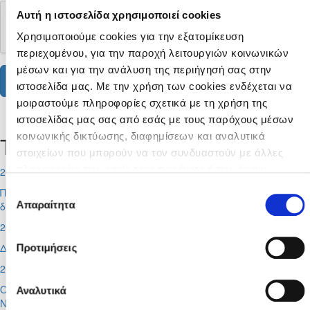
Αυτή η ιστοσελίδα χρησιμοποιεί cookies
Χρησιμοποιούμε cookies για την εξατομίκευση
περιεχομένου, για την παροχή λειτουργιών κοινωνικών
μέσων και για την ανάλυση της περιήγησή σας στην
ιστοσελίδα μας. Με την χρήση των cookies ενδέχεται να
μοιραστούμε πληροφορίες σχετικά με τη χρήση της
Tweets by CyprusFA
ιστοσελίδας μας σας από εσάς με τους παρόχους μέσων
κοινωνικής δικτύωσης, διαφημίσεων και αναλυτικά
Τελευταία Νέα
στοιχείων που μπορούν να τον συνδυαστούν με άλλες
πληροφορίες που εσείς τους παρέχετε ή που έχουν
2026-08-07
συλλέξει από τη χρήση των υπηρεσιών τους από εσάς.
Επιλογή
Ποδοσφαιριστές μπορούν να εγγράφονται στα μητρώα
Μπορείτε να μάθετε περισσότερα σχετικά με την χρήση
Απαραίτητα
διαιτητών (κανονισμοί και προϋποθέσεις)
συγκατάθεσης
των Cookies διαβάζοντας την Πολιτική Cookies κάνοντας
2026-08-06
κλικ
εδώ
Διαιτητές φιλικών αγώνων
Προτιμήσεις
2026-08-05
Οι προπονητές των Εθνικών Ομάδων Γυναικών, Futsal και
Αναλυτικά
Νεανίδων Κ-19