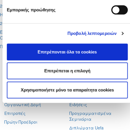
2026-08-05
Εμπορικής προώθησης
Η σύνθεση των Δικαστικών Σωμάτων της ΚΟΠ
2026-08-05
Έχασαν και θα παίξουν στο μικρό τελικό Apollon Ladies και
Προβολή λεπτομερειών
Ομόνοια Λευκωσίας
Περισσότερα
Επιτρέπονται όλα τα cookies
Αχαιών 10 2413 - Έγκωμη Λευκωσία Κύπρος
Τηλ. :
+357 22352341 , +357 77771606
Φαξ :
+357 22590544
Επιτρέπεται η επιλογή
Ταχ. Διεύθυνση :
Τ.Θ. 25071, 1306 - Λευκωσία Κύπρος
Ηλ. Ταχυδρομείο :
info@cfa.com.cy
Χρησιμοποιήστε μόνο τα απαραίτητα cookies
Ιστορικό
Σχολή Προπονητών
Οργανωτική Δομή
Ειδήσεις
Επιτροπές
Προγραμματισμένα
Σεμινάρια
Πρώην Προέδροι
Διπλώματα Uefa