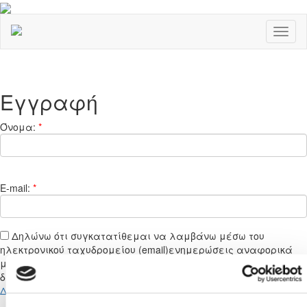
Toggl
naviga
Εγγραφή
Όνομα:
*
E-mail:
*
Δηλώνω ότι συγκατατίθεμαι να λαμβάνω μέσω του
ηλεκτρονικού ταχυδρομείου (email)ενημερώσεις αναφορικά
με υπηρεσίες , προϊόντα και νέα που σχετίζονται με την
διεξαγωγή αγώνων ή/και άλλων δραστηριοτήτων της ΚΟΠ.
Διαβάστε περισσότερα