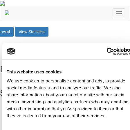
Toggl
naviga
neral
View Statistics
Share
Twee
Επόμενοι Αγώνες
This website uses cookies
All Fixtures
We use cookies to personalise content and ads, to provide
social media features and to analyse our traffic. We also
Sponsors
share information about your use of our site with our social
media, advertising and analytics partners who may combine i
with other information that you’ve provided to them or that
they’ve collected from your use of their services.