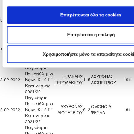
2021/22
Παγκύπριο
Πρωτάθλημα
ΜΕΑΠ ΠΕΡΑ
Επιτρέπονται όλα τα cookies
ΑΧΥΡΩΝΑΣ
30-01-2022
Νέων Κ-19 Γ΄
ΧΩΡΙΟΥ
5
2
94'
ΛΙΟΠΕΤΡΙΟΥ
Κατηγορίας
ΝΗΣΟΥ
2021/22
Επιτρέπεται η επιλογή
Παγκύπριο
Πρωτάθλημα
ΑΧΥΡΩΝΑΣ
05-02-2022
Νέων Κ-19 Γ΄
3
0
ΠΕΓΕΙΑ 2014
95'
ΛΙΟΠΕΤΡΙΟΥ
Χρησιμοποιήστε μόνο τα απαραίτητα cook
Κατηγορίας
2021/22
Παγκύπριο
Πρωτάθλημα
ΗΡΑΚΛΗΣ
ΑΧΥΡΩΝΑΣ
13-02-2022
Νέων Κ-19 Γ΄
1
5
91'
ΓΕΡΟΛΑΚΚΟΥ
ΛΙΟΠΕΤΡΙΟΥ
Κατηγορίας
2021/22
Παγκύπριο
Πρωτάθλημα
ΑΧΥΡΩΝΑΣ
ΟΜΟΝΟΙΑ
19-02-2022
Νέων Κ-19 Γ΄
9
2
91'
ΛΙΟΠΕΤΡΙΟΥ
ΨΕΥΔΑ
Κατηγορίας
2021/22
Παγκύπριο
Πρωτάθλημα