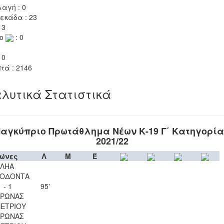
αγή : 0
εκάδα : 23
 3
το
: 0
 0
τά : 2146
λυτικά Στατιστικά
αγκύπριο Πρωτάθλημα Νέων Κ-19 Γ΄ Κατηγορί
2021/22
ώνες
Λ
Μ
Έ
ΕΛΗΑ
ΟΔΟΝΤΑ
1 - 1
95'
ΥΡΩΝΑΣ
ΠΕΤΡΙΟΥ
ΥΡΩΝΑΣ