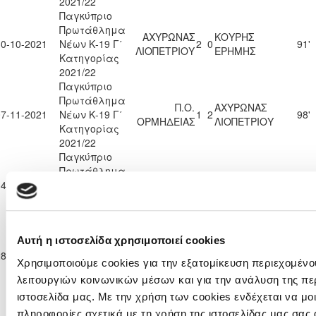
2021/22
Παγκύπριο
Πρωτάθλημα
ΑΧΥΡΩΝΑΣ
ΚΟΥΡΗΣ
30-10-2021
Νέων Κ-19 Γ΄
2
0
91'
ΛΙΟΠΕΤΡΙΟΥ
ΕΡΗΜΗΣ
Κατηγορίας
2021/22
Παγκύπριο
Πρωτάθλημα
Π.Ο.
ΑΧΥΡΩΝΑΣ
07-11-2021
Νέων Κ-19 Γ΄
1
2
98'
ΟΡΜΗΔΕΙΑΣ
ΛΙΟΠΕΤΡΙΟΥ
Κατηγορίας
2021/22
Παγκύπριο
Πρωτάθλημα
ΑΧΥΡΩΝΑΣ
ΟΛΥΜΠΙΑΣ
14-11-2021
Νέων Κ-19 Γ΄
6
3
90'
ΛΙΟΠΕΤΡΙΟΥ
ΛΥΜΠΙΩΝ
Κατηγορίας
2021/22
Παγκύπριο
Πρωτάθλημα
Αυτή η ιστοσελίδα χρησιμοποιεί cookies
ΧΑΛΚΑΝΟΡΑΣ
ΑΧΥΡΩΝΑΣ
28-11-2021
Νέων Κ-19 Γ΄
1
1
93'
ΙΔΑΛΙΟΥ
ΛΙΟΠΕΤΡΙΟΥ
Χρησιμοποιούμε cookies για την εξατομίκευση περιεχομένο
Κατηγορίας
λειτουργιών κοινωνικών μέσων και για την ανάλυση της πε
2021/22
Παγκύπριο
ιστοσελίδα μας. Με την χρήση των cookies ενδέχεται να μ
Πρωτάθλημα
πληροφορίες σχετικά με τη χρήση της ιστοσελίδας μας σας 