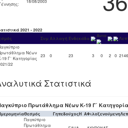
36
18/08/2003
Γέννησης:
ατιστικά 2021 - 2022
Αυτο
εσμός
Συμ
Αλλαγή
Ενδεκάδα
Λεπ
Παγκύπριο
Πρωτάθλημα Νέων
23
0
23
3
0
2
0
214
Κ-19 Γ΄ Κατηγορίας
2021/22
Αναλυτικά Στατιστικά
Παγκύπριο Πρωτάθλημα Νέων Κ-19 Γ΄ Κατηγορίας
Ημερομηνία
Θεσμός
Γηπεδούχος
H
A
Φιλοξενούμενη
Λε
Παγκύπριο
Πρωτάθλημα
ΕΛΗΑ
ΑΧΥΡΩΝΑΣ