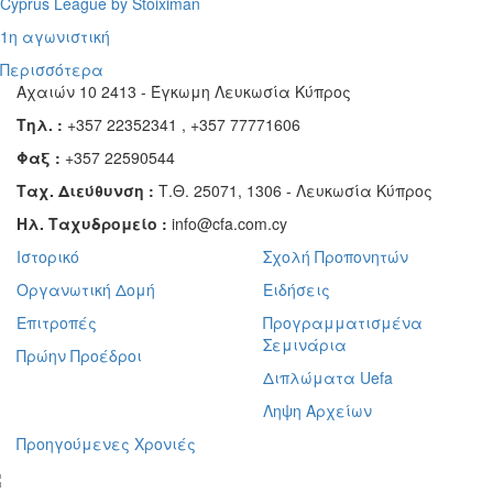
Cyprus League by Stoiximan
1η αγωνιστική
Περισσότερα
Αχαιών 10 2413 - Έγκωμη Λευκωσία Κύπρος
Τηλ. :
+357 22352341 , +357 77771606
Φαξ :
+357 22590544
Ταχ. Διεύθυνση :
Τ.Θ. 25071, 1306 - Λευκωσία Κύπρος
Ηλ. Ταχυδρομείο :
info@cfa.com.cy
Ιστορικό
Σχολή Προπονητών
Οργανωτική Δομή
Ειδήσεις
Επιτροπές
Προγραμματισμένα
Σεμινάρια
Πρώην Προέδροι
Διπλώματα Uefa
Ληψη Αρχείων
Προηγούμενες Χρονιές