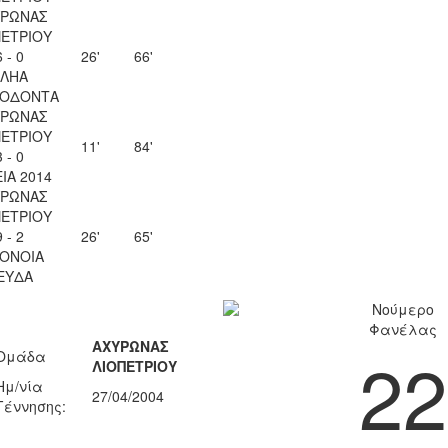
ΥΡΩΝΑΣ
ΠΕΤΡΙΟΥ
6 - 0
26'
66'
ΕΛΗΑ
ΟΔΟΝΤΑ
ΥΡΩΝΑΣ
ΠΕΤΡΙΟΥ
11'
84'
3 - 0
ΙΑ 2014
ΥΡΩΝΑΣ
ΠΕΤΡΙΟΥ
9 - 2
26'
65'
ΟΝΟΙΑ
ΕΥΔΑ
Νούμερο
Φανέλας
ΑΧΥΡΩΝΑΣ
22
Ομάδα
ΛΙΟΠΕΤΡΙΟΥ
Ημ/νία
27/04/2004
Γέννησης: