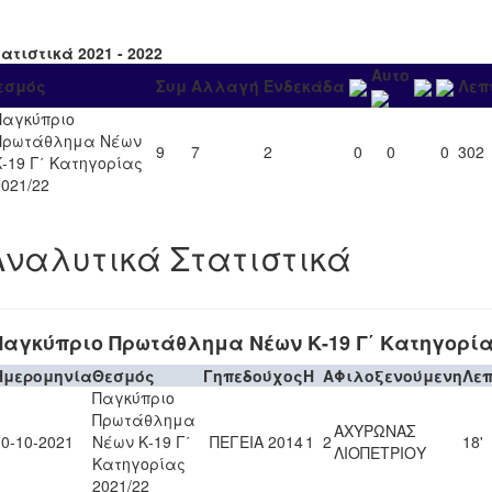
ατιστικά 2021 - 2022
Αυτο
εσμός
Συμ
Αλλαγή
Ενδεκάδα
Λεπ
Παγκύπριο
Πρωτάθλημα Νέων
9
7
2
0
0
0
302
Κ-19 Γ΄ Κατηγορίας
2021/22
Αναλυτικά Στατιστικά
Παγκύπριο Πρωτάθλημα Νέων Κ-19 Γ΄ Κατηγορίας
Ημερομηνία
Θεσμός
Γηπεδούχος
H
A
Φιλοξενούμενη
Λε
Παγκύπριο
Πρωτάθλημα
ΑΧΥΡΩΝΑΣ
10-10-2021
Νέων Κ-19 Γ΄
ΠΕΓΕΙΑ 2014
1
2
18'
ΛΙΟΠΕΤΡΙΟΥ
Κατηγορίας
2021/22