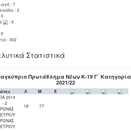
αγή : 7
εκάδα : 2
 0
το
: 0
 0
τά : 302
λυτικά Στατιστικά
αγκύπριο Πρωτάθλημα Νέων Κ-19 Γ΄ Κατηγορί
2021/22
ώνες
Λ
Μ
Έ
ΙΑ 2014
1 - 2
18'
77'
ΥΡΩΝΑΣ
ΠΕΤΡΙΟΥ
ΥΡΩΝΑΣ
ΠΕΤΡΙΟΥ