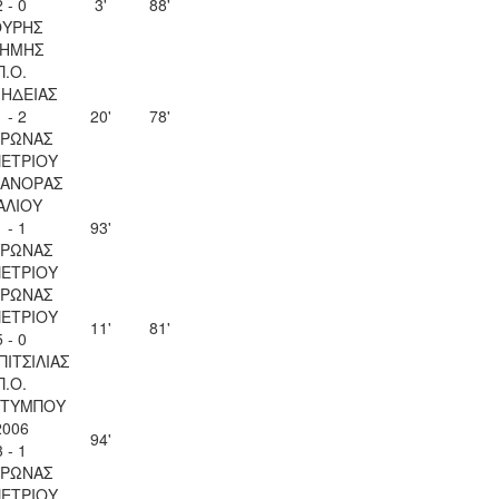
2 - 0
3'
88'
ΟΥΡΗΣ
ΗΜΗΣ
Π.Ο.
ΗΔΕΙΑΣ
1 - 2
20'
78'
ΥΡΩΝΑΣ
ΠΕΤΡΙΟΥ
ΚΑΝΟΡΑΣ
ΑΛΙΟΥ
1 - 1
93'
ΥΡΩΝΑΣ
ΠΕΤΡΙΟΥ
ΥΡΩΝΑΣ
ΠΕΤΡΙΟΥ
11'
81'
5 - 0
ΠΙΤΣΙΛΙΑΣ
Π.Ο.
ΤΥΜΠΟΥ
2006
94'
3 - 1
ΥΡΩΝΑΣ
ΠΕΤΡΙΟΥ