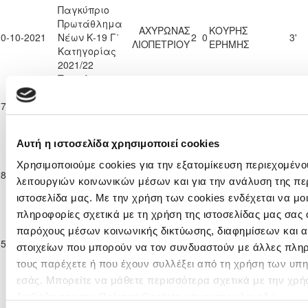
Παγκύπριο
Πρωτάθλημα
ΑΧΥΡΩΝΑΣ
ΚΟΥΡΗΣ
30-10-2021
Νέων Κ-19 Γ΄
2
0
3'
ΛΙΟΠΕΤΡΙΟΥ
ΕΡΗΜΗΣ
Κατηγορίας
2021/22
Παγκύπριο
Πρωτάθλημα
Π.Ο.
ΑΧΥΡΩΝΑΣ
07-11-2021
Νέων Κ-19 Γ΄
1
2
20'
ΟΡΜΗΔΕΙΑΣ
ΛΙΟΠΕΤΡΙΟΥ
Κατηγορίας
2021/22
Αυτή η ιστοσελίδα χρησιμοποιεί cookies
Παγκύπριο
Πρωτάθλημα
Χρησιμοποιούμε cookies για την εξατομίκευση περιεχομένο
ΧΑΛΚΑΝΟΡΑΣ
ΑΧΥΡΩΝΑΣ
28-11-2021
Νέων Κ-19 Γ΄
1
1
93'
ΙΔΑΛΙΟΥ
ΛΙΟΠΕΤΡΙΟΥ
λειτουργιών κοινωνικών μέσων και για την ανάλυση της πε
Κατηγορίας
ιστοσελίδα μας. Με την χρήση των cookies ενδέχεται να μ
2021/22
πληροφορίες σχετικά με τη χρήση της ιστοσελίδας μας σας 
Παγκύπριο
Πρωτάθλημα
παρόχους μέσων κοινωνικής δικτύωσης, διαφημίσεων και α
ΑΧΥΡΩΝΑΣ
05-12-2021
Νέων Κ-19 Γ΄
5
0
ΑΠΕΠ ΠΙΤΣΙΛΙΑΣ
11'
στοιχείων που μπορούν να τον συνδυαστούν με άλλες πληρ
ΛΙΟΠΕΤΡΙΟΥ
Κατηγορίας
τους παρέχετε ή που έχουν συλλέξει από τη χρήση των υπ
2021/22
εσάς. Μπορείτε να μάθετε περισσότερα σχετικά με την χρή
Παγκύπριο
διαβάζοντας την Πολιτική Cookies κάνοντας κλικ
εδώ
Πρωτάθλημα
Π.Ο.
ΑΧΥΡΩΝΑΣ