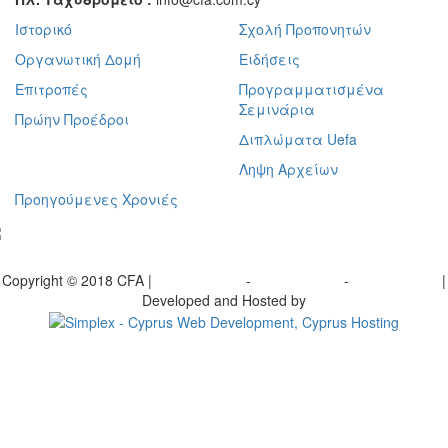
Ιστορικό
Σχολή Προπονητών
Οργανωτική Δομή
Ειδήσεις
Επιτροπές
Προγραμματισμένα
Σεμινάρια
Πρώην Προέδροι
Διπλώματα Uefa
Ληψη Αρχείων
Προηγούμενες Χρονιές
γραφείτε στο ενημερωτικό μας δελτίο
Copyright © 2018 CFA |
Privacy policy
-
Terms of Use
-
Cookie Policy
|
Developed and Hosted by
Change your consent