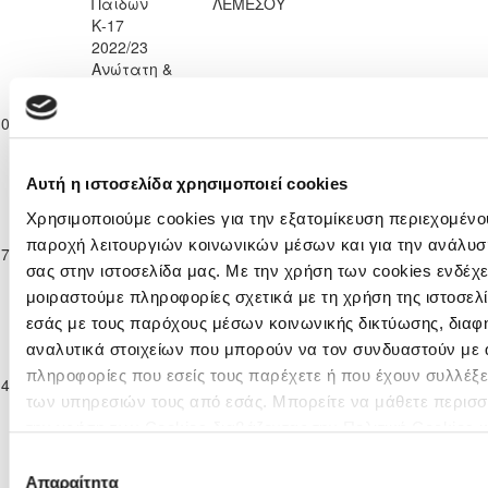
Παίδων
ΛΕΜΕΣΟΥ
Κ-17
2022/23
Ανώτατη &
Επίλεκτη
Κατηγορία
10-12-2022
ΑΕΛ ΛΕΜΕΣΟΥ
3
4
ΠΑΦΟΣ F.C.
94'
Παίδων
Κ-17
2022/23
Αυτή η ιστοσελίδα χρησιμοποιεί cookies
Ανώτατη &
Χρησιμοποιούμε cookies για την εξατομίκευση περιεχομένου
Επίλεκτη
Κατηγορία
ΑΟΑΝ ΑΓΙΑΣ
παροχή λειτουργιών κοινωνικών μέσων και για την ανάλυσ
17-12-2022
ΠΑΦΟΣ F.C.
5
1
90'
Παίδων
ΝΑΠΑΣ
σας στην ιστοσελίδα μας. Με την χρήση των cookies ενδέχε
Κ-17
μοιραστούμε πληροφορίες σχετικά με τη χρήση της ιστοσελ
2022/23
εσάς με τους παρόχους μέσων κοινωνικής δικτύωσης, διαφ
Ανώτατη &
αναλυτικά στοιχείων που μπορούν να τον συνδυαστούν με 
Επίλεκτη
Κατηγορία
ΝΕΑ ΣΑΛΑΜΙΝΑ
πληροφορίες που εσείς τους παρέχετε ή που έχουν συλλέξε
14-01-2023
ΠΑΦΟΣ F.C.
9
6
90'
Παίδων
ΑΜΜΟΧΩΣΤΟΥ
των υπηρεσιών τους από εσάς. Μπορείτε να μάθετε περισσ
Κ-17
την χρήση των Cookies διαβάζοντας την Πολιτική Cookies 
2022/23
εδώ
Ανώτατη &
Επιλογή
Επίλεκτη
Απαραίτητα
συγκατάθεσης