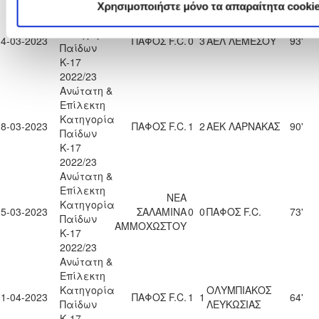
Ανώτατη &
Χρησιμοποιήστε μόνο τα απαραίτητα cooki
Επίλεκτη
Κατηγορία
04-03-2023
ΠΑΦΟΣ F.C.
0
3
ΑΕΛ ΛΕΜΕΣΟΥ
93'
Παίδων
Κ-17
2022/23
Ανώτατη &
Επίλεκτη
Κατηγορία
18-03-2023
ΠΑΦΟΣ F.C.
1
2
ΑΕΚ ΛΑΡΝΑΚΑΣ
90'
Παίδων
Κ-17
2022/23
Ανώτατη &
Επίλεκτη
ΝΕΑ
Κατηγορία
25-03-2023
ΣΑΛΑΜΙΝΑ
0
0
ΠΑΦΟΣ F.C.
73'
Παίδων
ΑΜΜΟΧΩΣΤΟΥ
Κ-17
2022/23
Ανώτατη &
Επίλεκτη
Κατηγορία
ΟΛΥΜΠΙΑΚΟΣ
01-04-2023
ΠΑΦΟΣ F.C.
1
1
64'
Παίδων
ΛΕΥΚΩΣΙΑΣ
Κ-17