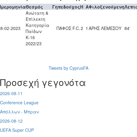
Ημερομηνία
Θεσμός
Γηπεδούχος
H
A
Φιλοξενούμενη
Λεπτ
Ανώτατη &
Επίλεκτη
Κατηγορία
18-02-2023
ΠΑΦΟΣ F.C.
2
1
ΑΡΗΣ ΛΕΜΕΣΟΥ
84'
Παίδων
Κ-16
2022/23
Tweets by CyprusFA
Προσεχή γεγονότα
2026-08-11
Conference League
Απόλλων - Μπραν
2026-08-12
UEFA Super CUP