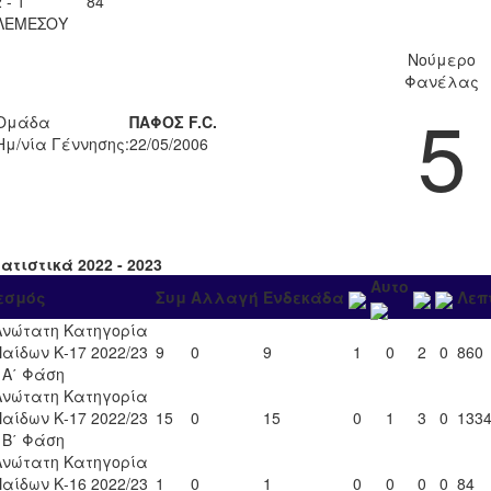
 - 1
84'
ΛΕΜΕΣΟΥ
Νούμερο
Φανέλας
5
Ομάδα
ΠΑΦΟΣ F.C.
Ημ/νία Γέννησης:
22/05/2006
ατιστικά 2022 - 2023
Αυτο
εσμός
Συμ
Αλλαγή
Ενδεκάδα
Λεπ
Ανώτατη Κατηγορία
Παίδων Κ-17 2022/23
9
0
9
1
0
2
0
860
- Α΄ Φάση
Ανώτατη Κατηγορία
Παίδων Κ-17 2022/23
15
0
15
0
1
3
0
133
- Β΄ Φάση
Ανώτατη Κατηγορία
Παίδων Κ-16 2022/23
1
0
1
0
0
0
0
84