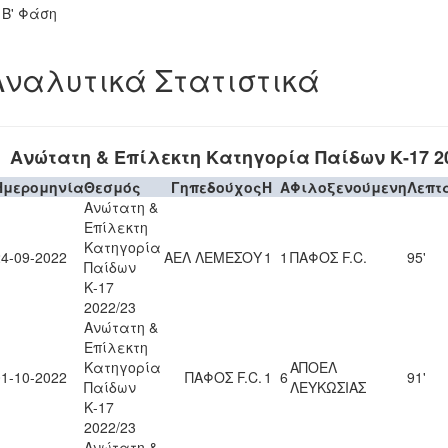
- Β' Φάση
Αναλυτικά Στατιστικά
Ανώτατη & Επίλεκτη Κατηγορία Παίδων Κ-17 20
Ημερομηνία
Θεσμός
Γηπεδούχος
H
A
Φιλοξενούμενη
Λεπτ
Ανώτατη &
Επίλεκτη
Κατηγορία
24-09-2022
ΑΕΛ ΛΕΜΕΣΟΥ
1
1
ΠΑΦΟΣ F.C.
95'
Παίδων
Κ-17
2022/23
Ανώτατη &
Επίλεκτη
Κατηγορία
ΑΠΟΕΛ
01-10-2022
ΠΑΦΟΣ F.C.
1
6
91'
Παίδων
ΛΕΥΚΩΣΙΑΣ
Κ-17
2022/23
Ανώτατη &