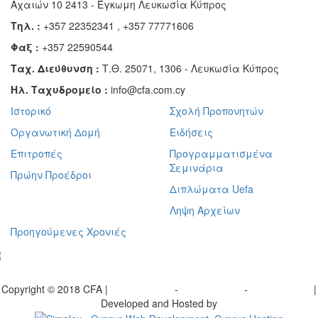
Αχαιών 10 2413 - Έγκωμη Λευκωσία Κύπρος
Τηλ. :
+357 22352341 , +357 77771606
Φαξ :
+357 22590544
Ταχ. Διεύθυνση :
Τ.Θ. 25071, 1306 - Λευκωσία Κύπρος
Ηλ. Ταχυδρομείο :
info@cfa.com.cy
Ιστορικό
Σχολή Προπονητών
Οργανωτική Δομή
Ειδήσεις
Επιτροπές
Προγραμματισμένα
Σεμινάρια
Πρώην Προέδροι
Διπλώματα Uefa
Ληψη Αρχείων
Προηγούμενες Χρονιές
γραφείτε στο ενημερωτικό μας δελτίο
Copyright © 2018 CFA |
Privacy policy
-
Terms of Use
-
Cookie Policy
|
Developed and Hosted by