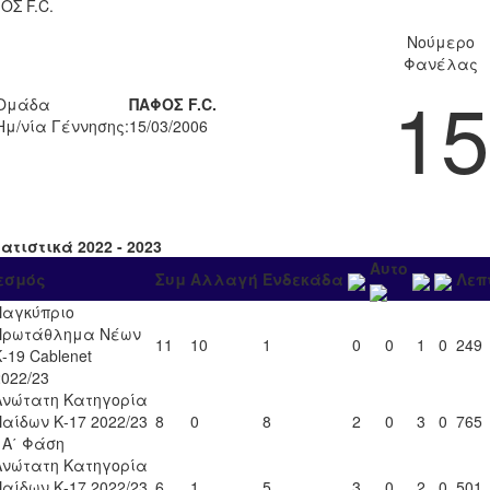
ΟΣ F.C.
Νούμερο
Φανέλας
15
Ομάδα
ΠΑΦΟΣ F.C.
Ημ/νία Γέννησης:
15/03/2006
ατιστικά 2022 - 2023
Αυτο
εσμός
Συμ
Αλλαγή
Ενδεκάδα
Λεπ
Παγκύπριο
Πρωτάθλημα Νέων
11
10
1
0
0
1
0
249
-19 Cablenet
2022/23
Ανώτατη Κατηγορία
Παίδων Κ-17 2022/23
8
0
8
2
0
3
0
765
- Α΄ Φάση
Ανώτατη Κατηγορία
Παίδων Κ-17 2022/23
6
1
5
3
0
2
0
501