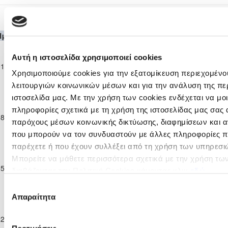
Ανώτατη & Επίλεκτη Κατηγορία Παίδων Κ-17 2
Ημερομηνία
Θεσμός
Γηπεδούχος
H
A
Φιλοξενούμενη
Λε
Ανώτατη &
Επίλεκτη
Αυτή η ιστοσελίδα χρησιμοποιεί cookies
ΑΠΟΕΛ
01-10-2022
Κατηγορία
ΠΑΦΟΣ F.C.
1
6
91'
ΛΕΥΚΩΣΙΑΣ
Χρησιμοποιούμε cookies για την εξατομίκευση περιεχομένο
Παίδων Κ-17
λειτουργιών κοινωνικών μέσων και για την ανάλυση της πε
2022/23
Ανώτατη &
ιστοσελίδα μας. Με την χρήση των cookies ενδέχεται να μ
Επίλεκτη
πληροφορίες σχετικά με τη χρήση της ιστοσελίδας μας σας 
ΑΕΚ
08-10-2022
Κατηγορία
2
3
ΠΑΦΟΣ F.C.
97'
ΛΑΡΝΑΚΑΣ
παρόχους μέσων κοινωνικής δικτύωσης, διαφημίσεων και α
Παίδων Κ-17
που μπορούν να τον συνδυαστούν με άλλες πληροφορίες πο
2022/23
παρέχετε ή που έχουν συλλέξει από τη χρήση των υπηρεσι
Ανώτατη &
Επίλεκτη
Μπορείτε να μάθετε περισσότερα σχετικά με την χρήση τω
ΚΑΡΜΙΩΤΙΣΣΑ
15-10-2022
Κατηγορία
ΠΑΦΟΣ F.C.
2
0
97'
διαβάζοντας την Πολιτική Cookies κάνοντας κλικ
εδώ
ΠΟΛΕΜΙΔΙΩΝ
Παίδων Κ-17
Επιλογή
2022/23
Απαραίτητα
Ανώτατη &
συγκατάθεσης
Επίλεκτη
ΑΟΑΝ ΑΓΙΑΣ
22-10-2022
Κατηγορία
1
1
ΠΑΦΟΣ F.C.
99'
ΝΑΠΑΣ