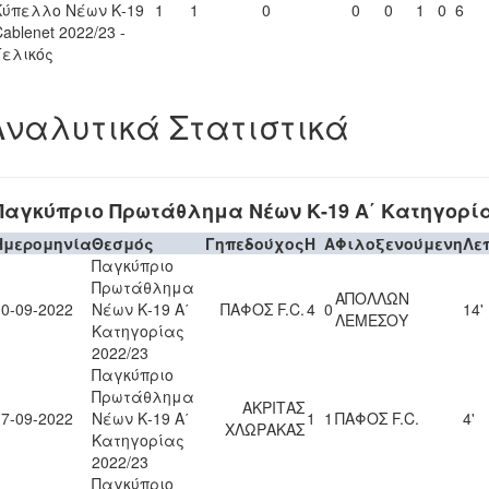
Κύπελλο Νέων Κ-19
1
1
0
0
0
1
0
6
ablenet 2022/23 -
Τελικός
Αναλυτικά Στατιστικά
Παγκύπριο Πρωτάθλημα Νέων Κ-19 Α΄ Κατηγορία
Ημερομηνία
Θεσμός
Γηπεδούχος
H
A
Φιλοξενούμενη
Λε
Παγκύπριο
Πρωτάθλημα
ΑΠΟΛΛΩΝ
10-09-2022
Νέων Κ-19 Α΄
ΠΑΦΟΣ F.C.
4
0
14'
ΛΕΜΕΣΟΥ
Κατηγορίας
2022/23
Παγκύπριο
Πρωτάθλημα
ΑΚΡΙΤΑΣ
17-09-2022
Νέων Κ-19 Α΄
1
1
ΠΑΦΟΣ F.C.
4'
ΧΛΩΡΑΚΑΣ
Κατηγορίας
2022/23
Παγκύπριο