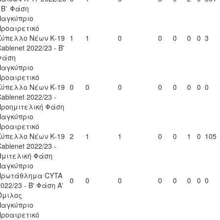
- Β΄ Φάση
Παγκύπριο
Προαιρετικό
Κύπελλο Νέων Κ-19
1
1
0
0
0
0
0
3
ablenet 2022/23 - B'
Φάση
Παγκύπριο
Προαιρετικό
Κύπελλο Νέων Κ-19
0
0
0
0
0
0
0
0
ablenet 2022/23 -
Προημιτελική Φάση
Παγκύπριο
Προαιρετικό
Κύπελλο Νέων Κ-19
2
1
1
0
0
1
0
105
ablenet 2022/23 -
Ημιτελική Φάση
Παγκύπριο
Πρωτάθλημα CYTA
0
0
0
0
0
0
0
0
022/23 - Β' Φάση Α'
Όμιλος
Παγκύπριο
Προαιρετικό