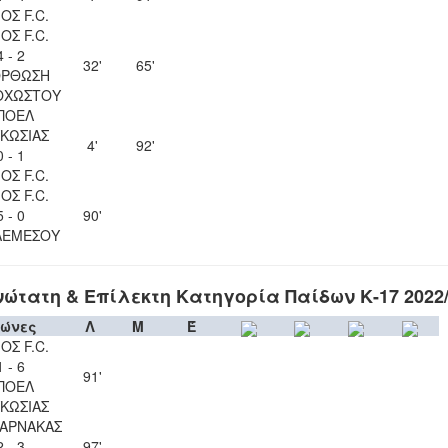
ΟΣ F.C.
ΟΣ F.C.
4 - 2
32'
65'
ΟΡΘΩΣΗ
ΟΧΩΣΤΟΥ
ΠΟΕΛ
ΚΩΣΙΑΣ
4'
92'
0 - 1
ΟΣ F.C.
ΟΣ F.C.
5 - 0
90'
ΛΕΜΕΣΟΥ
ώτατη & Επίλεκτη Κατηγορία Παίδων Κ-17 2022
ώνες
Λ
Μ
Έ
ΟΣ F.C.
1 - 6
91'
ΠΟΕΛ
ΚΩΣΙΑΣ
ΛΑΡΝΑΚΑΣ
2 - 3
97'