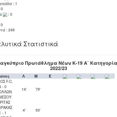
εκάδα : 1
 0
το
: 0
 0
τά : 249
λυτικά Στατιστικά
αγκύπριο Πρωτάθλημα Νέων Κ-19 Α΄ Κατηγορί
2022/23
ώνες
Λ
Μ
Έ
ΟΣ F.C.
4 - 0
14'
79'
ΟΛΛΩΝ
ΜΕΣΟΥ
ΡΙΤΑΣ
ΩΡΑΚΑΣ
4'
93'
1 - 1