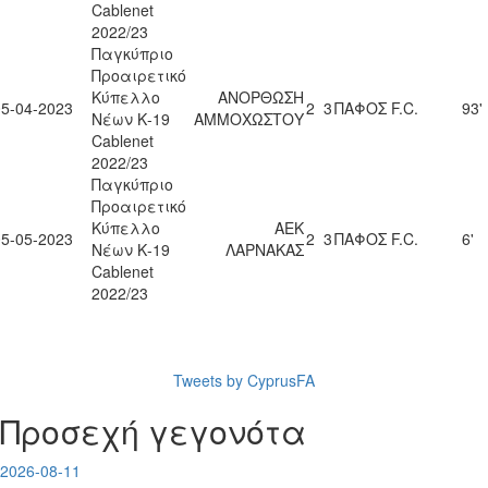
Cablenet
2022/23
Παγκύπριο
Προαιρετικό
Κύπελλο
ΑΝΟΡΘΩΣΗ
05-04-2023
2
3
ΠΑΦΟΣ F.C.
93'
Νέων Κ-19
ΑΜΜΟΧΩΣΤΟΥ
Cablenet
2022/23
Παγκύπριο
Προαιρετικό
Κύπελλο
ΑΕΚ
05-05-2023
2
3
ΠΑΦΟΣ F.C.
6'
Νέων Κ-19
ΛΑΡΝΑΚΑΣ
Cablenet
2022/23
Tweets by CyprusFA
Προσεχή γεγονότα
2026-08-11