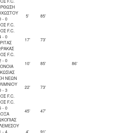
ΟΣ F.C.
ΟΡΘΩΣΗ
ΟΧΩΣΤΟΥ
5'
85'
0 - 0
ΟΣ F.C.
ΟΣ F.C.
4 - 0
17'
73'
ΡΙΤΑΣ
ΩΡΑΚΑΣ
ΟΣ F.C.
2 - 0
10'
85'
86'
ΟΝΟΙΑ
ΚΩΣΙΑΣ
ΣΗ ΝΕΩΝ
ΛΙΜΝΙΟΥ
22'
73'
0 - 3
ΟΣ F.C.
ΟΣ F.C.
6 - 0
45'
47'
ΔΟΞΑ
ΩΚΟΠΙΑΣ
 ΛΕΜΕΣΟΥ
1 - 4
4'
91'