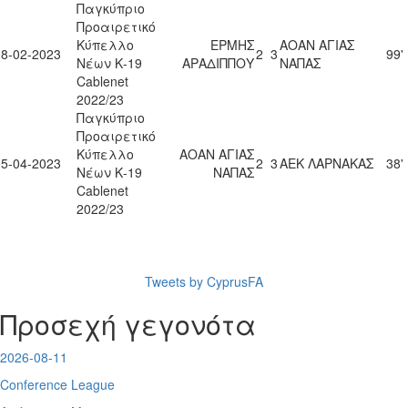
Παγκύπριο
Προαιρετικό
Κύπελλο
ΕΡΜΗΣ
ΑΟΑΝ ΑΓΙΑΣ
08-02-2023
2
3
99'
Νέων Κ-19
ΑΡΑΔΙΠΠΟΥ
ΝΑΠΑΣ
Cablenet
2022/23
Παγκύπριο
Προαιρετικό
Κύπελλο
ΑΟΑΝ ΑΓΙΑΣ
05-04-2023
2
3
ΑΕΚ ΛΑΡΝΑΚΑΣ
38'
Νέων Κ-19
ΝΑΠΑΣ
Cablenet
2022/23
Tweets by CyprusFA
Προσεχή γεγονότα
2026-08-11
Conference League