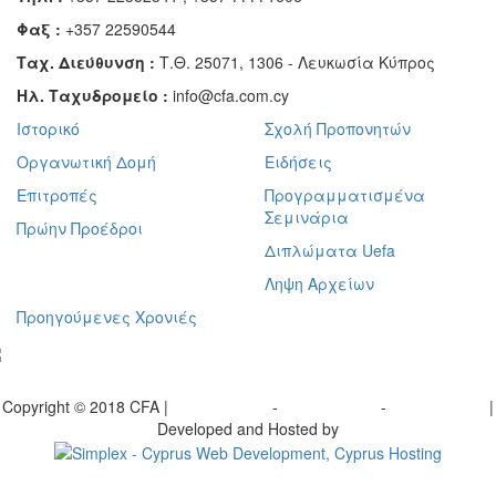
Φαξ :
+357 22590544
Ταχ. Διεύθυνση :
Τ.Θ. 25071, 1306 - Λευκωσία Κύπρος
Ηλ. Ταχυδρομείο :
info@cfa.com.cy
Ιστορικό
Σχολή Προπονητών
Οργανωτική Δομή
Ειδήσεις
Επιτροπές
Προγραμματισμένα
Σεμινάρια
Πρώην Προέδροι
Διπλώματα Uefa
Ληψη Αρχείων
Προηγούμενες Χρονιές
γραφείτε στο ενημερωτικό μας δελτίο
Copyright © 2018 CFA |
Privacy policy
-
Terms of Use
-
Cookie Policy
|
Developed and Hosted by
Change your consent