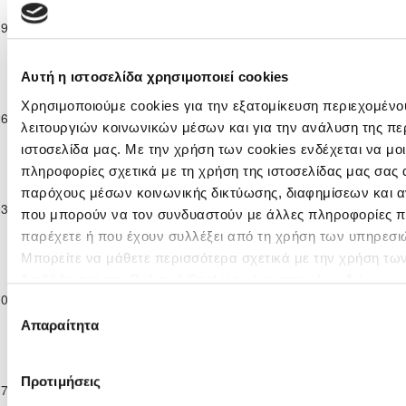
Επίλεκτη
ΑΟΑΝ ΑΓΙΑΣ
ΑΠΟΕΛ
19-11-2022
Κατηγορία
1
2
82'
ΝΑΠΑΣ
ΛΕΥΚΩΣΙΑΣ
Παίδων Κ-17
2022/23
Αυτή η ιστοσελίδα χρησιμοποιεί cookies
Ανώτατη &
Επίλεκτη
Χρησιμοποιούμε cookies για την εξατομίκευση περιεχομένο
ΚΑΡΜΙΩΤΙΣΣΑ
ΑΟΑΝ ΑΓΙΑΣ
26-11-2022
Κατηγορία
2
1
95'
ΠΟΛΕΜΙΔΙΩΝ
ΝΑΠΑΣ
λειτουργιών κοινωνικών μέσων και για την ανάλυση της πε
Παίδων Κ-17
ιστοσελίδα μας. Με την χρήση των cookies ενδέχεται να μ
2022/23
πληροφορίες σχετικά με τη χρήση της ιστοσελίδας μας σας 
Ανώτατη &
Επίλεκτη
παρόχους μέσων κοινωνικής δικτύωσης, διαφημίσεων και α
ΑΠΟΛΛΩΝ
ΑΟΑΝ ΑΓΙΑΣ
03-12-2022
Κατηγορία
1
0
93'
που μπορούν να τον συνδυαστούν με άλλες πληροφορίες πο
ΛΕΜΕΣΟΥ
ΝΑΠΑΣ
Παίδων Κ-17
παρέχετε ή που έχουν συλλέξει από τη χρήση των υπηρεσι
2022/23
Μπορείτε να μάθετε περισσότερα σχετικά με την χρήση τω
Ανώτατη &
διαβάζοντας την Πολιτική Cookies κάνοντας κλικ
εδώ
Επίλεκτη
ΑΟΑΝ ΑΓΙΑΣ
10-12-2022
Κατηγορία
3
2
ΑΡΗΣ ΛΕΜΕΣΟΥ
93'
Επιλογή
ΝΑΠΑΣ
Παίδων Κ-17
Απαραίτητα
συγκατάθεσης
2022/23
Ανώτατη &
Επίλεκτη
ΑΟΑΝ ΑΓΙΑΣ
Προτιμήσεις
07-01-2023
Κατηγορία
ΑΕΛ ΛΕΜΕΣΟΥ
4
2
90'
ΝΑΠΑΣ