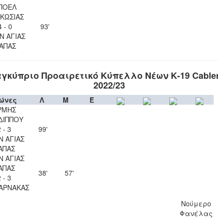
ΠΟΕΛ
ΚΩΣΙΑΣ
4 - 0
93'
Ν ΑΓΙΑΣ
ΑΠΑΣ
γκύπριο Προαιρετικό Κύπελλο Νέων Κ-19 Cable
2022/23
ώνες
Λ
Μ
Έ
ΡΜΗΣ
ΔΙΠΠΟΥ
 - 3
99'
Ν ΑΓΙΑΣ
ΑΠΑΣ
Ν ΑΓΙΑΣ
ΑΠΑΣ
38'
57'
 - 3
ΑΡΝΑΚΑΣ
Νούμερο
Φανέλας