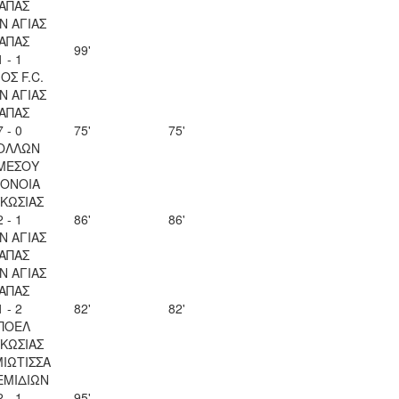
ΑΠΑΣ
Ν ΑΓΙΑΣ
ΑΠΑΣ
99'
1 - 1
ΟΣ F.C.
Ν ΑΓΙΑΣ
ΑΠΑΣ
7 - 0
75'
75'
ΟΛΛΩΝ
ΜΕΣΟΥ
ΟΝΟΙΑ
ΚΩΣΙΑΣ
2 - 1
86'
86'
Ν ΑΓΙΑΣ
ΑΠΑΣ
Ν ΑΓΙΑΣ
ΑΠΑΣ
1 - 2
82'
82'
ΠΟΕΛ
ΚΩΣΙΑΣ
ΙΩΤΙΣΣΑ
ΕΜΙΔΙΩΝ
2 - 1
95'