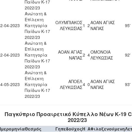
Παίδων Κ-17
2022/23
Ανώτατη &
Επίλεκτη
ΟΛΥΜΠΙΑΚΟΣ
ΑΟΑΝ ΑΓΙΑΣ
12-04-2023
Κατηγορία
1
2
95'
ΛΕΥΚΩΣΙΑΣ
ΝΑΠΑΣ
Παίδων Κ-17
2022/23
Ανώτατη &
Επίλεκτη
ΑΟΑΝ ΑΓΙΑΣ
ΟΜΟΝΟΙΑ
22-04-2023
Κατηγορία
2
4
92'
ΝΑΠΑΣ
ΛΕΥΚΩΣΙΑΣ
Παίδων Κ-17
2022/23
Ανώτατη &
Επίλεκτη
ΑΠΟΕΛ
ΑΟΑΝ ΑΓΙΑΣ
04-05-2023
Κατηγορία
4
0
93'
ΛΕΥΚΩΣΙΑΣ
ΝΑΠΑΣ
Παίδων Κ-17
2022/23
Παγκύπριο Προαιρετικό Κύπελλο Νέων Κ-19 Ca
2022/23
Ημερομηνία
Θεσμός
Γηπεδούχος
H
A
Φιλοξενούμενη
Λε