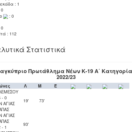
εκάδα : 1
 0
το
: 0
 0
τά : 112
λυτικά Στατιστικά
αγκύπριο Πρωτάθλημα Νέων Κ-19 Α΄ Κατηγορί
2022/23
ώνες
Λ
Μ
Έ
ΛΕΜΕΣΟΥ
 - 0
19'
73'
Ν ΑΓΙΑΣ
ΑΠΑΣ
Ν ΑΓΙΑΣ
ΑΠΑΣ
93'
 - 1