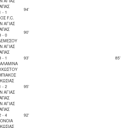
Ν ΑΓΙΑΣ
ΑΠΑΣ
94'
1 - 1
ΟΣ F.C.
Ν ΑΓΙΑΣ
ΑΠΑΣ
90'
3 - 0
ΛΕΜΕΣΟΥ
Ν ΑΓΙΑΣ
ΑΠΑΣ
3 - 1
93'
85'
ΣΑΛΑΜΙΝΑ
ΟΧΩΣΤΟΥ
ΜΠΙΑΚΟΣ
ΚΩΣΙΑΣ
1 - 2
95'
Ν ΑΓΙΑΣ
ΑΠΑΣ
Ν ΑΓΙΑΣ
ΑΠΑΣ
2 - 4
92'
ΟΝΟΙΑ
ΚΩΣΙΑΣ