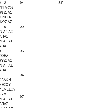
2 - 2
94'
88'
ΜΠΙΑΚΟΣ
ΚΩΣΙΑΣ
ΟΝΟΙΑ
ΚΩΣΙΑΣ
7 - 0
92'
Ν ΑΓΙΑΣ
ΑΠΑΣ
Ν ΑΓΙΑΣ
ΑΠΑΣ
0 - 1
96'
ΠΟΕΛ
ΚΩΣΙΑΣ
Ν ΑΓΙΑΣ
ΑΠΑΣ
1 - 1
94'
ΟΛΛΩΝ
ΜΕΣΟΥ
 ΛΕΜΕΣΟΥ
4 - 3
97'
Ν ΑΓΙΑΣ
ΑΠΑΣ