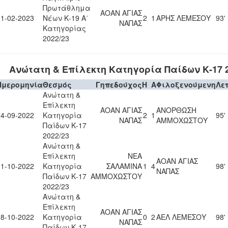
Πρωτάθλημα
ΑΟΑΝ ΑΓΙΑΣ
01-02-2023
Νέων Κ-19 Α΄
2
1
ΑΡΗΣ ΛΕΜΕΣΟΥ
93'
ΝΑΠΑΣ
Κατηγορίας
2022/23
Ανώτατη & Επίλεκτη Κατηγορία Παίδων Κ-17 2
Ημερομηνία
Θεσμός
Γηπεδούχος
H
A
Φιλοξενούμενη
Λε
Ανώτατη &
Επίλεκτη
ΑΟΑΝ ΑΓΙΑΣ
ΑΝΟΡΘΩΣΗ
24-09-2022
Κατηγορία
2
1
95'
ΝΑΠΑΣ
ΑΜΜΟΧΩΣΤΟΥ
Παίδων Κ-17
2022/23
Ανώτατη &
Επίλεκτη
ΝΕΑ
ΑΟΑΝ ΑΓΙΑΣ
01-10-2022
Κατηγορία
ΣΑΛΑΜΙΝΑ
1
4
98'
ΝΑΠΑΣ
Παίδων Κ-17
ΑΜΜΟΧΩΣΤΟΥ
2022/23
Ανώτατη &
Επίλεκτη
ΑΟΑΝ ΑΓΙΑΣ
08-10-2022
Κατηγορία
0
2
ΑΕΛ ΛΕΜΕΣΟΥ
98'
ΝΑΠΑΣ
Παίδων Κ-17