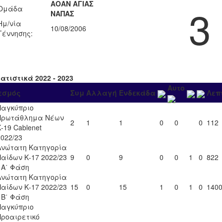
ΑΟΑΝ ΑΓΙΑΣ
3
Ομάδα
ΝΑΠΑΣ
Ημ/νία
10/08/2006
Γέννησης:
ατιστικά 2022 - 2023
Αυτο
εσμός
Συμ
Αλλαγή
Ενδεκάδα
Λεπ
Παγκύπριο
Πρωτάθλημα Νέων
2
1
1
0
0
0
112
-19 Cablenet
2022/23
Ανώτατη Κατηγορία
Παίδων Κ-17 2022/23
9
0
9
0
0
1
0
822
- Α΄ Φάση
Ανώτατη Κατηγορία
Παίδων Κ-17 2022/23
15
0
15
1
0
1
0
140
- Β΄ Φάση
Παγκύπριο
Προαιρετικό