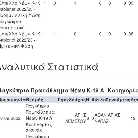
Κύπελλο Νέων Κ-19
1
0
1
0
0
0
99
ablenet 2022/23 -
Προημιτελική Φάση
Παγκύπριο
Προαιρετικό
Κύπελλο Νέων Κ-19
1
1
0
0
0
0
38
ablenet 2022/23 -
Ημιτελική Φάση
Αναλυτικά Στατιστικά
Παγκύπριο Πρωτάθλημα Νέων Κ-19 Α΄ Κατηγορία
Ημερομηνία
Θεσμός
Γηπεδούχος
H
A
Φιλοξενούμενη
Λε
Παγκύπριο
Πρωτάθλημα
ΑΡΗΣ
ΑΟΑΝ ΑΓΙΑΣ
10-09-2022
Νέων Κ-19 Α΄
6
0
19'
ΛΕΜΕΣΟΥ
ΝΑΠΑΣ
Κατηγορίας
2022/23
Παγκύπριο