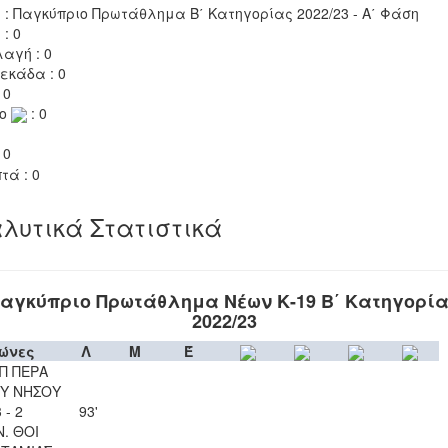
 : Παγκύπριο Πρωτάθλημα Β΄ Κατηγορίας 2022/23 - Α΄ Φάση
 : 0
αγή : 0
εκάδα : 0
 0
το
: 0
 0
τά : 0
λυτικά Στατιστικά
αγκύπριο Πρωτάθλημα Νέων Κ-19 Β΄ Κατηγορί
2022/23
ώνες
Λ
Μ
Έ
Π ΠΕΡΑ
Υ ΝΗΣΟΥ
 - 2
93'
Ν. ΘΟΙ