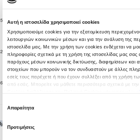
2022/23
Παγκύπριο
Πρωτάθλημα
ΜΕΑΠ ΠΕΡΑ
05-03-2023
Νέων Κ-19 Β΄
ΧΩΡΙΟΥ
2
0
ΑΕΖ ΖΑΚΑΚΙΟΥ
95'
Αυτή η ιστοσελίδα χρησιμοποιεί cookies
Κατηγορίας
ΝΗΣΟΥ
Χρησιμοποιούμε cookies για την εξατομίκευση περιεχομένο
2022/23
Παγκύπριο
λειτουργιών κοινωνικών μέσων και για την ανάλυση της πε
Πρωτάθλημα
ιστοσελίδα μας. Με την χρήση των cookies ενδέχεται να μ
ΕΘΝΙΚΟΣ
ΜΕΑΠ ΠΕΡΑ
12-03-2023
Νέων Κ-19 Β΄
3
1
97'
ΑΣΣΙΑΣ
ΧΩΡΙΟΥ ΝΗΣΟΥ
πληροφορίες σχετικά με τη χρήση της ιστοσελίδας μας σας 
Κατηγορίας
παρόχους μέσων κοινωνικής δικτύωσης, διαφημίσεων και α
2022/23
στοιχείων που μπορούν να τον συνδυαστούν με άλλες πλη
Παγκύπριο
Πρωτάθλημα
εσείς τους παρέχετε ή που έχουν συλλέξει από τη χρήση τ
ΕΘΝΙΚΟΣ
ΜΕΑΠ ΠΕΡΑ
26-03-2023
Νέων Κ-19 Β΄
1
1
96'
από εσάς. Μπορείτε να μάθετε περισσότερα σχετικά με τη
ΑΧΝΑΣ
ΧΩΡΙΟΥ ΝΗΣΟΥ
Κατηγορίας
Cookies διαβάζοντας την Πολιτική Cookies κάνοντας κλικ
ε
2022/23
Επιλογή
Απαραίτητα
συγκατάθεσης
Παγκύπριο Πρωτάθλημα Β΄ Κατηγορίας 202
Ημερομηνία
Θεσμός
Γηπεδούχος
H
A
Φιλοξενούμενη
Λεπ
Προτιμήσεις
Παγκύπριο
Πρωτάθλημα
ΜΕΑΠ ΠΕΡΑ
ΟΜΟΝΟΙΑ