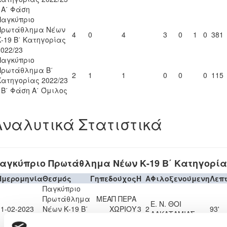
- Α΄ Φάση
Παγκύπριο
Πρωτάθλημα Νέων
4
0
4
3
0
1
0
381
Κ-19 Β΄ Κατηγορίας
2022/23
Παγκύπριο
Πρωτάθλημα Β΄
2
1
1
0
0
0
115
Κατηγορίας 2022/23
- Β΄ Φάση Α΄ Όμιλος
Αναλυτικά Στατιστικά
αγκύπριο Πρωτάθλημα Νέων Κ-19 Β΄ Κατηγορίας
Ημερομηνία
Θεσμός
Γηπεδούχος
H
A
Φιλοξενούμενη
Λεπ
Παγκύπριο
Πρωτάθλημα
ΜΕΑΠ ΠΕΡΑ
Ε. Ν. ΘΟΙ
11-02-2023
Νέων Κ-19 Β΄
ΧΩΡΙΟΥ
3
2
93'
ΛΑΚΑΤΑΜΙΑΣ
Κατηγορίας
ΝΗΣΟΥ