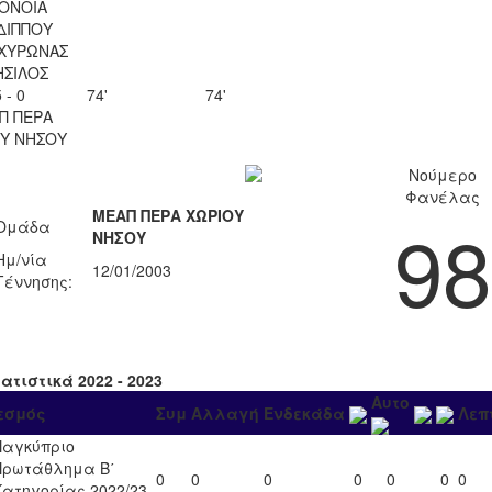
ΟΝΟΙΑ
ΔΙΠΠΟΥ
ΑΧΥΡΩΝΑΣ
ΣΙΛΟΣ
 - 0
74'
74'
Π ΠΕΡΑ
Υ ΝΗΣΟΥ
Νούμερο
Φανέλας
ΜΕΑΠ ΠΕΡΑ ΧΩΡΙΟΥ
98
Ομάδα
ΝΗΣΟΥ
Ημ/νία
12/01/2003
Γέννησης:
ατιστικά 2022 - 2023
Αυτο
εσμός
Συμ
Αλλαγή
Ενδεκάδα
Λεπ
Παγκύπριο
Πρωτάθλημα Β΄
0
0
0
0
0
0
0
Κατηγορίας 2022/23