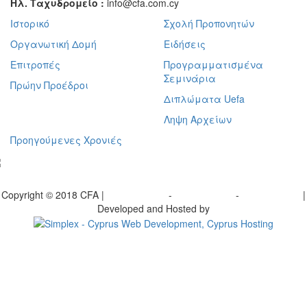
Ηλ. Ταχυδρομείο :
info@cfa.com.cy
Ιστορικό
Σχολή Προπονητών
Οργανωτική Δομή
Ειδήσεις
Επιτροπές
Προγραμματισμένα
Σεμινάρια
Πρώην Προέδροι
Διπλώματα Uefa
Ληψη Αρχείων
Προηγούμενες Χρονιές
γραφείτε στο ενημερωτικό μας δελτίο
Copyright © 2018 CFA |
Privacy policy
-
Terms of Use
-
Cookie Policy
|
Developed and Hosted by
Change your consent