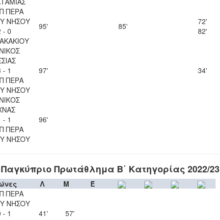
ΤΑΜΙΑΣ
Π ΠΕΡΑ
Υ ΝΗΣΟΥ
72'
95'
85'
 - 0
82'
ΖΑΚΑΚΙΟΥ
ΝΙΚΟΣ
ΣΣΙΑΣ
 - 1
97'
34'
Π ΠΕΡΑ
Υ ΝΗΣΟΥ
ΝΙΚΟΣ
ΧΝΑΣ
 - 1
96'
Π ΠΕΡΑ
Υ ΝΗΣΟΥ
Παγκύπριο Πρωτάθλημα Β΄ Κατηγορίας 2022/23
ώνες
Λ
Μ
Έ
Π ΠΕΡΑ
Υ ΝΗΣΟΥ
 - 1
41'
57'