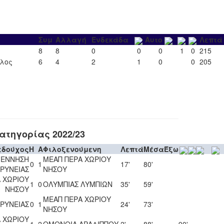
Συμ
Αλλαγή
Ενδεκάδα
Αυτο
Λεπτά
8
8
0
0
0
1
0
215
ιλος
6
4
2
1
0
0
205
τηγορίας 2022/23
εδούχος
H
A
Φιλοξενούμενη
Λεπτά
Μέσα
Έξω
ΓΕΝΝΗΣΗ
ΜΕΑΠ ΠΕΡΑ ΧΩΡΙΟΥ
0
1
17'
80'
ΡΥΝΕΙΑΣ
ΝΗΣΟΥ
 ΧΩΡΙΟΥ
1
0
ΟΛΥΜΠΙΑΣ ΛΥΜΠΙΩΝ
35'
59'
ΝΗΣΟΥ
ΜΕΑΠ ΠΕΡΑ ΧΩΡΙΟΥ
ΡΥΝΕΙΑΣ
0
1
24'
73'
ΝΗΣΟΥ
 ΧΩΡΙΟΥ