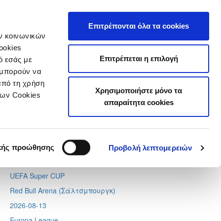
τιστικά
Επιτρέπονται όλα τα cookies
ών κοινωνικών
ookies
Επιτρέπεται η επιλογή
ό εσάς με
 μπορούν να
Next
Tweets by CyprusFA
από τη χρήση
Χρησιμοποιήστε μόνο τα
Προσεχή γεγονότα
των Cookies
απαραίτητα cookies
2026-08-11
Conference League
Απόλλων - Μπραν
κής προώθησης
Προβολή λεπτομερειών
2026-08-12
UEFA Super CUP
Red Bull Arena (
Σάλτσμπουργκ)
2026-08-13
Europa League