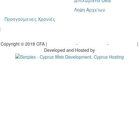
Διπλώματα Uefa
Ληψη Αρχείων
Προηγούμενες Χρονιές
γραφείτε στο ενημερωτικό μας δελτίο
Copyright © 2018 CFA |
Privacy policy
-
Terms of Use
-
Cookie Policy
|
Developed and Hosted by
Change your consent