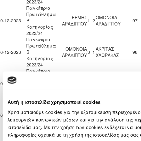
2023/24
Παγκύπριο
Πρωτάθλημα
ΕΡΜΗΣ
ΟΜΟΝΟΙΑ
09-12-2023
Β΄
1
2
97'
ΑΡΑΔΙΠΠΟΥ
ΑΡΑΔΙΠΠΟΥ
Κατηγορίας
2023/24
Παγκύπριο
Πρωτάθλημα
ΟΜΟΝΟΙΑ
ΑΚΡΙΤΑΣ
16-12-2023
Β΄
3
1
98'
ΑΡΑΔΙΠΠΟΥ
ΧΛΩΡΑΚΑΣ
Κατηγορίας
2023/24
Παγκύπριο
Πρωτάθλημα
KRASAVA
ΟΜΟΝΟΙΑ
20-12-2023
Β΄
0
0
97'
Ε.Ν.Y.
ΑΡΑΔΙΠΠΟΥ
Κατηγορίας
2023/24
Παγκύπριο
Αυτή η ιστοσελίδα χρησιμοποιεί cookies
Πρωτάθλημα
ΟΜΟΝΟΙΑ
Π.Ο. ΑΧΥΡΩΝΑΣ
Χρησιμοποιούμε cookies για την εξατομίκευση περιεχομένο
06-01-2024
Β΄
0
0
83'
ΑΡΑΔΙΠΠΟΥ
ΟΝΗΣΙΛΟΣ
λειτουργιών κοινωνικών μέσων και για την ανάλυση της πε
Κατηγορίας
2023/24
ιστοσελίδα μας. Με την χρήση των cookies ενδέχεται να μ
Παγκύπριο
πληροφορίες σχετικά με τη χρήση της ιστοσελίδας μας σας 
Πρωτάθλημα