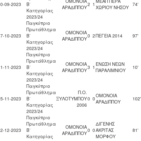
ΟΜΟΝΟΙΑ
ΜΕΑΠ ΠΕΡΑ
30-09-2023
Β΄
2
1
74'
ΑΡΑΔΙΠΠΟΥ
ΧΩΡΙΟΥ ΝΗΣΟΥ
Κατηγορίας
2023/24
Παγκύπριο
Πρωτάθλημα
ΟΜΟΝΟΙΑ
07-10-2023
Β΄
0
2
ΠΕΓΕΙΑ 2014
97'
ΑΡΑΔΙΠΠΟΥ
Κατηγορίας
2023/24
Παγκύπριο
Πρωτάθλημα
ΟΜΟΝΟΙΑ
ΕΝΩΣΗ ΝΕΩΝ
11-11-2023
Β΄
3
1
10'
ΑΡΑΔΙΠΠΟΥ
ΠΑΡΑΛΙΜΝΙΟΥ
Κατηγορίας
2023/24
Παγκύπριο
Πρωτάθλημα
Π.Ο.
ΟΜΟΝΟΙΑ
25-11-2023
Β΄
ΞΥΛΟΤΥΜΠΟΥ
0
0
102'
ΑΡΑΔΙΠΠΟΥ
Κατηγορίας
2006
2023/24
Παγκύπριο
Πρωτάθλημα
ΔΙΓΕΝΗΣ
ΟΜΟΝΟΙΑ
02-12-2023
Β΄
0
0
ΑΚΡΙΤΑΣ
81'
ΑΡΑΔΙΠΠΟΥ
Κατηγορίας
ΜΟΡΦΟΥ