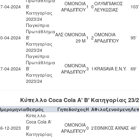
Πρωτάθλημα
ΟΜΟΝΟΙΑ
ΟΛΥΜΠΙΑΚΟΣ
07-04-2024
Β΄
1
0
103'
ΑΡΑΔΙΠΠΟΥ
ΛΕΥΚΩΣΙΑΣ
Κατηγορίας
2023/24
Παγκύπριο
Πρωτάθλημα
ΑΛΣ ΟΜΟΝΟΙΑ
ΟΜΟΝΟΙΑ
20-04-2024
Β΄
1
2
95'
29 Μ
ΑΡΑΔΙΠΠΟΥ
Κατηγορίας
2023/24
Παγκύπριο
Πρωτάθλημα
ΟΜΟΝΟΙΑ
27-04-2024
Β΄
3
1
KRASAVA Ε.Ν.Y.
69'
ΑΡΑΔΙΠΠΟΥ
Κατηγορίας
2023/24
Κύπελλο Coca Cola Α' Β' Κατηγορίας 23/2
Ημερομηνία
Θεσμός
Γηπεδούχος
H
A
Φιλοξενούμενη
Λε
Κύπελλο
Coca Cola Α'
ΟΜΟΝΟΙΑ
06-12-2023
Β'
0
2
ΕΘΝΙΚΟΣ ΑΧΝΑΣ
46'
ΑΡΑΔΙΠΠΟΥ
Κατηγορίας