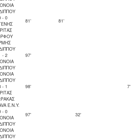
ΟΝΟΙΑ
ΔΙΠΠΟΥ
0 - 0
81'
81'
ΓΕΝΗΣ
ΡΙΤΑΣ
ΡΦΟΥ
ΡΜΗΣ
ΔΙΠΠΟΥ
1 - 2
97'
ΟΝΟΙΑ
ΔΙΠΠΟΥ
ΟΝΟΙΑ
ΔΙΠΠΟΥ
3 - 1
98'
7'
ΡΙΤΑΣ
ΩΡΑΚΑΣ
VA Ε.Ν.Y.
0 - 0
97'
32'
ΟΝΟΙΑ
ΔΙΠΠΟΥ
ΟΝΟΙΑ
ΔΙΠΠΟΥ