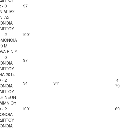
2 - 0
97'
Ν ΑΓΙΑΣ
ΑΠΑΣ
ΟΝΟΙΑ
ΔΙΠΠΟΥ
1 - 2
100'
ΟΜΟΝΟΙΑ
29 Μ
VA Ε.Ν.Y.
1 - 0
97'
ΟΝΟΙΑ
ΔΙΠΠΟΥ
ΙΑ 2014
0 - 2
4'
94'
94'
ΟΝΟΙΑ
79'
ΔΙΠΠΟΥ
ΣΗ ΝΕΩΝ
ΛΙΜΝΙΟΥ
0 - 2
100'
60'
ΟΝΟΙΑ
ΔΙΠΠΟΥ
ΟΝΟΙΑ