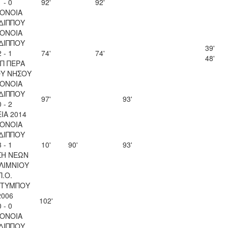
1 - 0
92'
92'
ΟΝΟΙΑ
ΔΙΠΠΟΥ
ΟΝΟΙΑ
ΔΙΠΠΟΥ
39'
2 - 1
74'
74'
48'
Π ΠΕΡΑ
ΟΥ ΝΗΣΟΥ
ΟΝΟΙΑ
ΔΙΠΠΟΥ
97'
93'
0 - 2
ΙΑ 2014
ΟΝΟΙΑ
ΔΙΠΠΟΥ
3 - 1
10'
90'
93'
ΣΗ ΝΕΩΝ
ΛΙΜΝΙΟΥ
Π.Ο.
ΤΥΜΠΟΥ
2006
102'
0 - 0
ΟΝΟΙΑ
ΔΙΠΠΟΥ