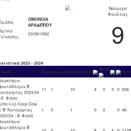
Νούμερο
Φανέλας
ΟΜΟΝΟΙΑ
9
Ομάδα
ΑΡΑΔΙΠΠΟΥ
Ημ/νία
03/09/1992
Γέννησης:
ατιστικά 2023 - 2024
Αυτο
εσμός
Συμ
Αλλαγή
Ενδεκάδα
Λεπ
Παγκύπριο
Πρωτάθλημα Β΄
11
1
10
4
0
3
0
936
Κατηγορίας 2023/24
- Α΄ Φάση
Κύπελλο Coca Cola
Α' Β' Κατηγορίας
1
0
1
0
0
0
46
2023/24 - Α' Φάση
Παγκύπριο
Πρωτάθλημα Β΄
12
0
12
8
0
4
0
112