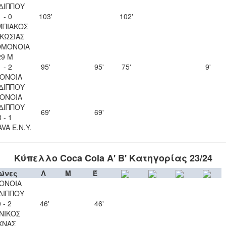
ΔΙΠΠΟΥ
1 - 0
103'
102'
ΜΠΙΑΚΟΣ
ΚΩΣΙΑΣ
ΟΜΟΝΟΙΑ
29 Μ
1 - 2
95'
95'
75'
9'
ΟΝΟΙΑ
ΔΙΠΠΟΥ
ΟΝΟΙΑ
ΔΙΠΠΟΥ
69'
69'
3 - 1
VA Ε.Ν.Y.
Κύπελλο Coca Cola Α' Β' Κατηγορίας 23/24
ώνες
Λ
Μ
Έ
ΟΝΟΙΑ
ΔΙΠΠΟΥ
 - 2
46'
46'
ΝΙΚΟΣ
ΧΝΑΣ