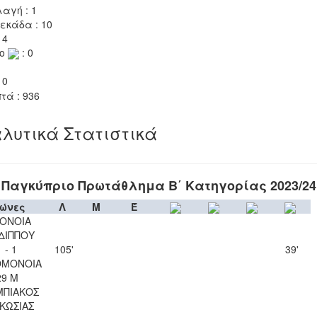
αγή : 1
εκάδα : 10
 4
το
: 0
 0
τά : 936
λυτικά Στατιστικά
Παγκύπριο Πρωτάθλημα Β΄ Κατηγορίας 2023/24
ώνες
Λ
Μ
Έ
ΟΝΟΙΑ
ΔΙΠΠΟΥ
1 - 1
105'
39'
ΟΜΟΝΟΙΑ
29 Μ
ΜΠΙΑΚΟΣ
ΚΩΣΙΑΣ