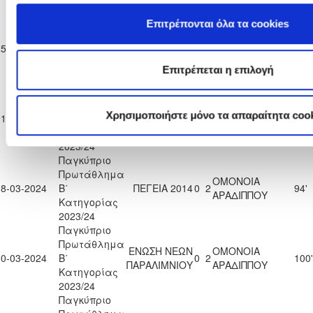
2023/24
Παγκύπριο
Επιτρέπονται όλα τα cookies
Πρωτάθλημα
ΟΜΟΝΟΙΑ
ΑΛΣ ΟΜΟΝΟΙΑ
25-02-2024
Β΄
1
2
100'
ΑΡΑΔΙΠΠΟΥ
29 Μ
Κατηγορίας
Επιτρέπεται η επιλογή
2023/24
Παγκύπριο
Πρωτάθλημα
KRASAVA
ΟΜΟΝΟΙΑ
Χρησιμοποιήστε μόνο τα απαραίτητα coo
01-03-2024
Β΄
1
0
97'
Ε.Ν.Y.
ΑΡΑΔΙΠΠΟΥ
Κατηγορίας
2023/24
Παγκύπριο
Πρωτάθλημα
ΟΜΟΝΟΙΑ
08-03-2024
Β΄
ΠΕΓΕΙΑ 2014
0
2
94'
ΑΡΑΔΙΠΠΟΥ
Κατηγορίας
2023/24
Παγκύπριο
Πρωτάθλημα
ΕΝΩΣΗ ΝΕΩΝ
ΟΜΟΝΟΙΑ
30-03-2024
Β΄
0
2
100'
ΠΑΡΑΛΙΜΝΙΟΥ
ΑΡΑΔΙΠΠΟΥ
Κατηγορίας
2023/24
Παγκύπριο