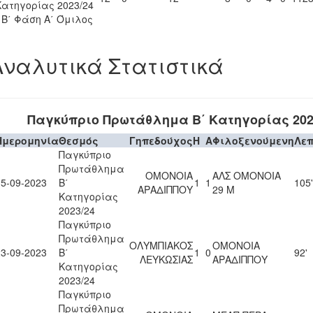
Κατηγορίας 2023/24
- Β΄ Φάση Α΄ Όμιλος
Αναλυτικά Στατιστικά
Παγκύπριο Πρωτάθλημα Β΄ Κατηγορίας 202
Ημερομηνία
Θεσμός
Γηπεδούχος
H
A
Φιλοξενούμενη
Λε
Παγκύπριο
Πρωτάθλημα
ΟΜΟΝΟΙΑ
ΑΛΣ ΟΜΟΝΟΙΑ
15-09-2023
Β΄
1
1
105'
ΑΡΑΔΙΠΠΟΥ
29 Μ
Κατηγορίας
2023/24
Παγκύπριο
Πρωτάθλημα
ΟΛΥΜΠΙΑΚΟΣ
ΟΜΟΝΟΙΑ
23-09-2023
Β΄
1
0
92'
ΛΕΥΚΩΣΙΑΣ
ΑΡΑΔΙΠΠΟΥ
Κατηγορίας
2023/24
Παγκύπριο
Πρωτάθλημα