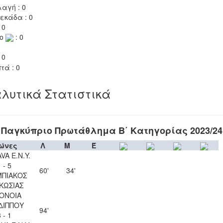
αγή : 0
εκάδα : 0
 0
το
: 0
 0
τά : 0
λυτικά Στατιστικά
Παγκύπριο Πρωτάθλημα Β΄ Κατηγορίας 2023/24
ώνες
Λ
Μ
Έ
VA Ε.Ν.Y.
 - 5
60'
34'
ΠΙΑΚΟΣ
ΚΩΣΙΑΣ
ΟΝΟΙΑ
ΔΙΠΠΟΥ
94'
 - 1