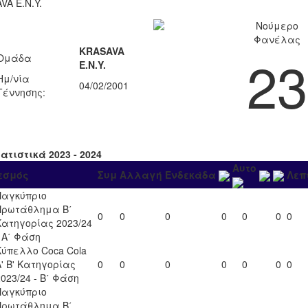
VA Ε.Ν.Y.
Νούμερο
Φανέλας
KRASAVA
23
Ομάδα
Ε.Ν.Y.
Ημ/νία
04/02/2001
Γέννησης:
ατιστικά 2023 - 2024
Αυτο
εσμός
Συμ
Αλλαγή
Ενδεκάδα
Λεπ
Παγκύπριο
Πρωτάθλημα Β΄
0
0
0
0
0
0
0
Κατηγορίας 2023/24
- Α΄ Φάση
Κύπελλο Coca Cola
Α' Β' Κατηγορίας
0
0
0
0
0
0
0
2023/24 - Β΄ Φάση
Παγκύπριο
Πρωτάθλημα Β΄