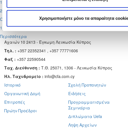
1η αγωνιστική
2026-08-30
Χρησιμοποιήστε μόνο τα απαραίτητα cooki
Cyprus League by Stoiximan
1η αγωνιστική
Περισσότερα
Αχαιών 10 2413 - Έγκωμη Λευκωσία Κύπρος
Τηλ. :
+357 22352341 , +357 77771606
Φαξ :
+357 22590544
Ταχ. Διεύθυνση :
Τ.Θ. 25071, 1306 - Λευκωσία Κύπρος
Ηλ. Ταχυδρομείο :
info@cfa.com.cy
Ιστορικό
Σχολή Προπονητών
Οργανωτική Δομή
Ειδήσεις
Επιτροπές
Προγραμματισμένα
Σεμινάρια
Πρώην Προέδροι
Διπλώματα Uefa
Ληψη Αρχείων