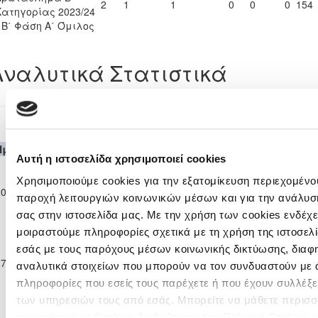
2
1
1
0
0
0
154
Κατηγορίας 2023/24
- Β΄ Φάση Α΄ Όμιλος
Αναλυτικά Στατιστικά
Παγκύπριο Πρωτάθλημα Β΄ Κατηγορίας 202
Ημερομηνία
Θεσμός
Γηπεδούχος
H
A
Φιλοξενούμενη
Λεπ
Αυτή η ιστοσελίδα χρησιμοποιεί cookies
Παγκύπριο
Πρωτάθλημα
Χρησιμοποιούμε cookies για την εξατομίκευση περιεχομένου
KRASAVA
ΟΛΥΜΠΙΑΚΟΣ
20-04-2024
Β΄
1
5
60'
Ε.Ν.Y.
ΛΕΥΚΩΣΙΑΣ
παροχή λειτουργιών κοινωνικών μέσων και για την ανάλυσ
Κατηγορίας
σας στην ιστοσελίδα μας. Με την χρήση των cookies ενδέχε
2023/24
μοιραστούμε πληροφορίες σχετικά με τη χρήση της ιστοσελ
Παγκύπριο
Πρωτάθλημα
εσάς με τους παρόχους μέσων κοινωνικής δικτύωσης, διαφ
ΟΜΟΝΟΙΑ
27-04-2024
Β΄
3
1
KRASAVA Ε.Ν.Y.
94'
αναλυτικά στοιχείων που μπορούν να τον συνδυαστούν με 
ΑΡΑΔΙΠΠΟΥ
Κατηγορίας
πληροφορίες που εσείς τους παρέχετε ή που έχουν συλλέξε
2023/24
των υπηρεσιών τους από εσάς. Μπορείτε να μάθετε περισσ
την χρήση των Cookies διαβάζοντας την Πολιτική Cookies 