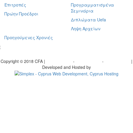
Επιτροπές
Προγραμματισμένα
Σεμινάρια
Πρώην Προέδροι
Διπλώματα Uefa
Ληψη Αρχείων
Προηγούμενες Χρονιές
γραφείτε στο ενημερωτικό μας δελτίο
Copyright © 2018 CFA |
Privacy policy
-
Terms of Use
-
Cookie Policy
|
Developed and Hosted by
Change your consent