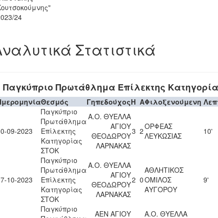
Κουτσοκούμνης"
2023/24
Αναλυτικά Στατιστικά
Παγκύπριο Πρωτάθλημα Επίλεκτης Κατηγορία
Ημερομηνία
Θεσμός
Γηπεδούχος
H
A
Φιλοξενούμενη
Λεπ
Παγκύπριο
Α.Ο. ΘΥΕΛΛΑ
Πρωτάθλημα
ΑΓΙΟΥ
ΟΡΦΕΑΣ
30-09-2023
Επίλεκτης
3
2
10'
ΘΕΟΔΩΡΟΥ
ΛΕΥΚΩΣΙΑΣ
Κατηγορίας
ΛΑΡΝΑΚΑΣ
ΣΤΟΚ
Παγκύπριο
Α.Ο. ΘΥΕΛΛΑ
Πρωτάθλημα
ΑΘΛΗΤΙΚΟΣ
ΑΓΙΟΥ
07-10-2023
Επίλεκτης
2
0
ΟΜΙΛΟΣ
9'
ΘΕΟΔΩΡΟΥ
Κατηγορίας
ΑΥΓΟΡΟΥ
ΛΑΡΝΑΚΑΣ
ΣΤΟΚ
Παγκύπριο
ΑΕΝ ΑΓΙΟΥ
Α.Ο. ΘΥΕΛΛΑ