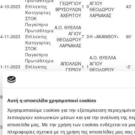
Πρωτάθλημα
ΓΕΩΡΓΙΟΥ
ΑΓΙΟΥ
14-10-2023
Επίλεκτης
1
0
43'
ΒΡΥΣΟΥΛΩΝ
ΘΕΟΔΩΡΟΥ
Κατηγορίας
ΑΧΕΡΙΤΟΥ
ΛΑΡΝΑΚΑΣ
ΣΤΟΚ
Παγκύπριο
Α.Ο. ΘΥΕΛΛΑ
Πρωτάθλημα
ΑΓΙΟΥ
04-11-2023
Επίλεκτης
7
3
Η «ΑΚΑΝΘΟΥ»
90'
ΘΕΟΔΩΡΟΥ
Κατηγορίας
ΛΑΡΝΑΚΑΣ
ΣΤΟΚ
Παγκύπριο
Α.Ο. ΘΥΕΛΛΑ
Πρωτάθλημα
ΑΠΟΛΛΩΝ
ΑΓΙΟΥ
11-11-2023
Επίλεκτης
1
1
-3'
ΓΕΡΙΟΥ
ΘΕΟΔΩΡΟΥ
Κατηγορίας
ΛΑΡΝΑΚΑΣ
ΣΤΟΚ
Παγκύπριο
Α.Ο. ΘΥΕΛΛΑ
Πρωτάθλημα
ΑΓΙΟΥ
18-11-2023
Επίλεκτης
1
0
ΑΠΟΝΑ ΑΝΑΓΥΙΑΣ
8'
ΘΕΟΔΩΡΟΥ
Αυτή η ιστοσελίδα χρησιμοποιεί cookies
Κατηγορίας
ΛΑΡΝΑΚΑΣ
ΣΤΟΚ
Χρησιμοποιούμε cookies για την εξατομίκευση περιεχομένο
Παγκύπριο
Α.Ο. ΘΥΕΛΛΑ
λειτουργιών κοινωνικών μέσων και για την ανάλυση της πε
Πρωτάθλημα
Ε. Ν. ΘΟΙ
ΑΓΙΟΥ
ιστοσελίδα μας. Με την χρήση των cookies ενδέχεται να μ
25-11-2023
Επίλεκτης
5
0
44'
ΛΑΚΑΤΑΜΙΑΣ
ΘΕΟΔΩΡΟΥ
πληροφορίες σχετικά με τη χρήση της ιστοσελίδας μας σας 
Κατηγορίας