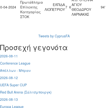
Πρωτάθλημα
ΕΛΠΙΔΑ
ΑΓΙΟΥ
20-04-2024
Επίλεκτης
7
6
94'
ΛΙΟΠΕΤΡΙΟΥ
ΘΕΟΔΩΡΟΥ
Κατηγορίας
ΛΑΡΝΑΚΑΣ
ΣΤΟΚ
Tweets by CyprusFA
Προσεχή γεγονότα
2026-08-11
Conference League
Απόλλων - Μπραν
2026-08-12
UEFA Super CUP
Red Bull Arena (
Σάλτσμπουργκ)
2026-08-13
Europa League