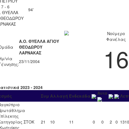
ΟΠΕΤΡΙΟΥ
7 - 6
94'
. ΘΥΕΛΛΑ
Υ ΘΕΟΔΩΡΟΥ
ΑΡΝΑΚΑΣ
Νούμερο
Φανέλας
Α.Ο. ΘΥΕΛΛΑ ΑΓΙΟΥ
16
Ομάδα
ΘΕΟΔΩΡΟΥ
ΛΑΡΝΑΚΑΣ
Ημ/νία
23/11/2004
Γέννησης:
ατιστικά 2023 - 2024
Αυτο
εσμός
Συμ
Αλλαγή
Ενδεκάδα
Λεπ
Παγκύπριο
Πρωτάθλημα
Επίλεκτης
Κατηγορίας ΣΤΟΚ
21
10
11
0
0
2
0
131
"Κωστάκης