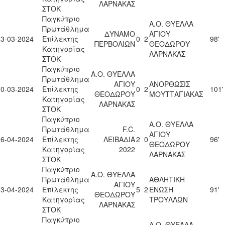
ΛΑΡΝΑΚΑΣ
ΣΤΟΚ
Παγκύπριο
Α.Ο. ΘΥΕΛΛΑ
Πρωτάθλημα
ΔΥΝΑΜΟ
ΑΓΙΟΥ
23-03-2024
Επίλεκτης
0
2
98'
ΠΕΡΒΟΛΙΩΝ
ΘΕΟΔΩΡΟΥ
Κατηγορίας
ΛΑΡΝΑΚΑΣ
ΣΤΟΚ
Παγκύπριο
Α.Ο. ΘΥΕΛΛΑ
Πρωτάθλημα
ΑΓΙΟΥ
ΑΝΟΡΘΩΣΙΣ
30-03-2024
Επίλεκτης
0
2
101'
ΘΕΟΔΩΡΟΥ
ΜΟΥΤΤΑΓΙΑΚΑΣ
Κατηγορίας
ΛΑΡΝΑΚΑΣ
ΣΤΟΚ
Παγκύπριο
Α.Ο. ΘΥΕΛΛΑ
Πρωτάθλημα
F.C.
ΑΓΙΟΥ
06-04-2024
Επίλεκτης
ΛΕΙΒΑΔΙΑ
2
0
96'
ΘΕΟΔΩΡΟΥ
Κατηγορίας
2022
ΛΑΡΝΑΚΑΣ
ΣΤΟΚ
Παγκύπριο
Α.Ο. ΘΥΕΛΛΑ
Πρωτάθλημα
ΑΘΛΗΤΙΚΗ
ΑΓΙΟΥ
13-04-2024
Επίλεκτης
5
2
ΕΝΩΣΗ
91'
ΘΕΟΔΩΡΟΥ
Κατηγορίας
ΤΡΟΥΛΛΩΝ
ΛΑΡΝΑΚΑΣ
ΣΤΟΚ
Παγκύπριο
Α.Ο. ΘΥΕΛΛΑ