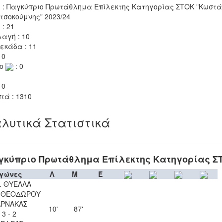
 : Παγκύπριο Πρωτάθλημα Επίλεκτης Κατηγορίας ΣΤΟΚ "Κωστά
τσοκούμνης" 2023/24
 : 21
αγή : 10
εκάδα : 11
 0
το
: 0
 0
τά : 1310
λυτικά Στατιστικά
γκύπριο Πρωτάθλημα Επίλεκτης Κατηγορίας Σ
γώνες
Λ
Μ
Έ
. ΘΥΕΛΛΑ
Υ ΘΕΟΔΩΡΟΥ
ΑΡΝΑΚΑΣ
10'
87'
3 - 2