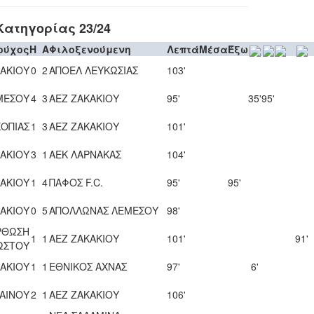
ατηγορίας 23/24
ούχος
H
A
Φιλοξενούμενη
Λεπτά
Μέσα
Έξω
ΚΑΚΙΟΥ
0
2
ΑΠΟΕΛ ΛΕΥΚΩΣΙΑΣ
103'
ΜΕΣΟΥ
4
3
ΑΕΖ ΖΑΚΑΚΙΟΥ
95'
35'
95'
ΟΠΙΑΣ
1
3
ΑΕΖ ΖΑΚΑΚΙΟΥ
101'
ΚΑΚΙΟΥ
3
1
ΑΕΚ ΛΑΡΝΑΚΑΣ
104'
ΚΑΚΙΟΥ
1
4
ΠΑΦΟΣ F.C.
95'
95'
ΚΑΚΙΟΥ
0
5
ΑΠΟΛΛΩΝΑΣ ΛΕΜΕΣΟΥ
98'
ΡΘΩΣΗ
1
1
ΑΕΖ ΖΑΚΑΚΙΟΥ
101'
91'
ΩΣΤΟΥ
ΚΑΚΙΟΥ
1
1
ΕΘΝΙΚΟΣ ΑΧΝΑΣ
97'
6'
ΑΙΝΟΥ
2
1
ΑΕΖ ΖΑΚΑΚΙΟΥ
106'