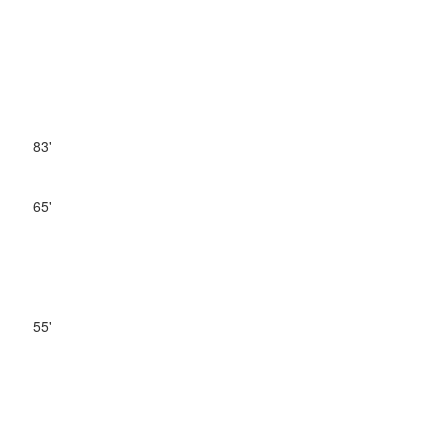
83'
65'
55'