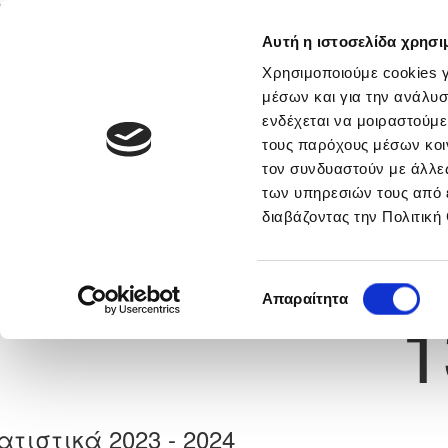
Αυτή η ιστοσελίδα χρησι
Αρχική
Νέα & Πληροφορίες
Εθνικές Ομάδες
Χρησιμοποιούμε cookies γ
μέσων και για την ανάλυσ
ενδέχεται να μοιραστούμε
τους παρόχους μέσων κοι
Previous
DELMIRO EVORA NASCI
τον συνδυαστούν με άλλες
των υπηρεσιών τους από 
διαβάζοντας την Πολιτική
α
ΑΕΖ ΖΑΚΑΚΙΟΥ
 Γέννησης: 29/08/1988
Νούμερο 
Επιλογή
Απαραίτητα
1
συγκατάθεσης
ατιστικά 2023 - 2024