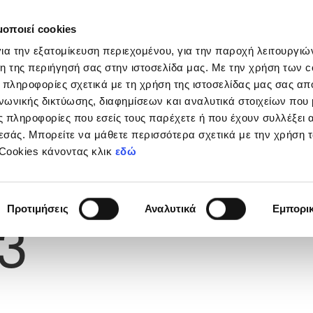
μοποιεί cookies
Διοργανώσεις
Grassroots
Κριτήρια UEFA
Στα
ια την εξατομίκευση περιεχομένου, για την παροχή λειτουργι
η της περιήγησή σας στην ιστοσελίδα μας. Με την χρήση των c
 πληροφορίες σχετικά με τη χρήση της ιστοσελίδας μας σας απ
νωνικής δικτύωσης, διαφημίσεων και αναλυτικά στοιχείων που
MENTO
 πληροφορίες που εσείς τους παρέχετε ή που έχουν συλλέξει 
εσάς. Μπορείτε να μάθετε περισσότερα σχετικά με την χρήση 
 Cookies κάνοντας κλικ
εδώ
Φανέλας
Προτιμήσεις
Αναλυτικά
Εμπορι
3