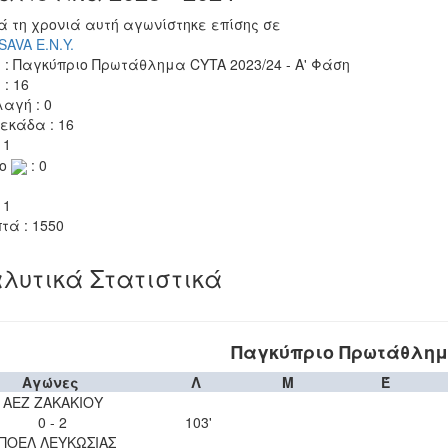
ά τη χρονιά αυτή αγωνίστηκε επίσης σε
AVA Ε.Ν.Y.
 : Παγκύπριο Πρωτάθλημα CYTA 2023/24 - Α' Φάση
 : 16
αγή : 0
εκάδα : 16
 1
το
: 0
 1
τά : 1550
λυτικά Στατιστικά
Παγκύπριο Πρωτάθλημα
Αγώνες
Λ
Μ
Έ
ΑΕΖ ΖΑΚΑΚΙΟΥ
0 - 2
103'
ΠΟΕΛ ΛΕΥΚΩΣΙΑΣ