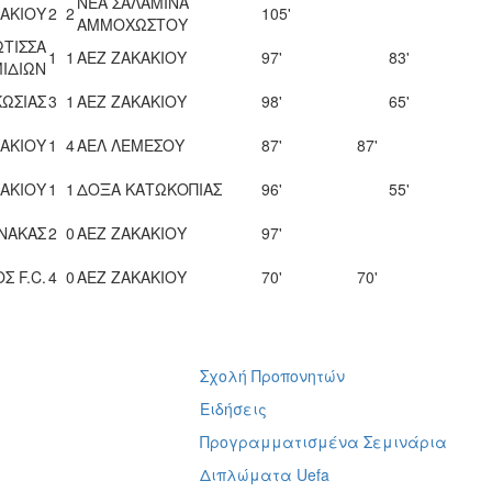
ΝΕΑ ΣΑΛΑΜΙΝΑ
ΚΑΚΙΟΥ
2
2
105'
ΑΜΜΟΧΩΣΤΟΥ
ΩΤΙΣΣΑ
1
1
ΑΕΖ ΖΑΚΑΚΙΟΥ
97'
83'
ΙΔΙΩΝ
ΩΣΙΑΣ
3
1
ΑΕΖ ΖΑΚΑΚΙΟΥ
98'
65'
ΚΑΚΙΟΥ
1
4
ΑΕΛ ΛΕΜΕΣΟΥ
87'
87'
ΚΑΚΙΟΥ
1
1
ΔΟΞΑ ΚΑΤΩΚΟΠΙΑΣ
96'
55'
ΝΑΚΑΣ
2
0
ΑΕΖ ΖΑΚΑΚΙΟΥ
97'
Σ F.C.
4
0
ΑΕΖ ΖΑΚΑΚΙΟΥ
70'
70'
Σχολή Προπονητών
ή
Ειδήσεις
Προγραμματισμένα Σεμινάρια
Διπλώματα Uefa