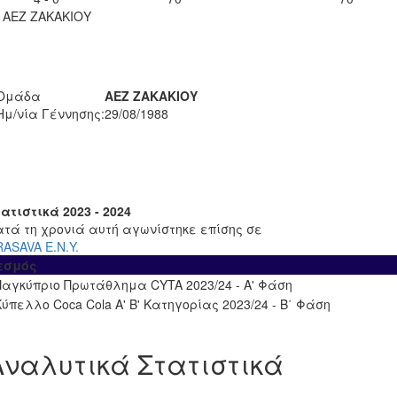
ΑΕΖ ΖΑΚΑΚΙΟΥ
Ομάδα
ΑΕΖ ΖΑΚΑΚΙΟΥ
Ημ/νία Γέννησης:
29/08/1988
ατιστικά 2023 - 2024
ατά τη χρονιά αυτή αγωνίστηκε επίσης σε
ASAVA Ε.Ν.Y.
εσμός
Παγκύπριο Πρωτάθλημα CYTA 2023/24 - Α' Φάση
Κύπελλο Coca Cola Α' Β' Κατηγορίας 2023/24 - Β΄ Φάση
Αναλυτικά Στατιστικά