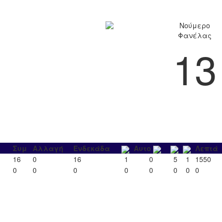
Νούμερο
Φανέλας
13
Συμ
Αλλαγή
Ενδεκάδα
Αυτο
Λεπτά
16
0
16
1
0
5
1
1550
0
0
0
0
0
0
0
0