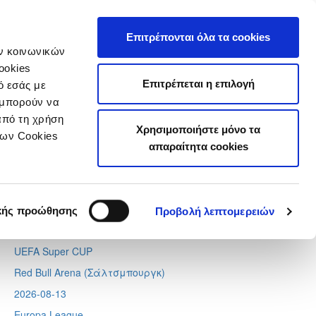
τιστικά
Επιτρέπονται όλα τα cookies
ών κοινωνικών
ookies
Επιτρέπεται η επιλογή
ό εσάς με
 μπορούν να
Next
Tweets by CyprusFA
από τη χρήση
Χρησιμοποιήστε μόνο τα
Προσεχή γεγονότα
των Cookies
απαραίτητα cookies
2026-08-11
Conference League
Απόλλων - Μπραν
κής προώθησης
Προβολή λεπτομερειών
2026-08-12
UEFA Super CUP
Red Bull Arena (
Σάλτσμπουργκ)
2026-08-13
Europa League