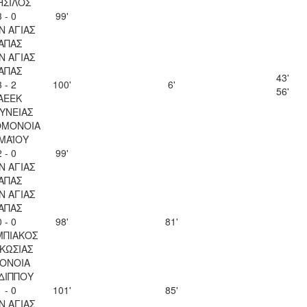
ΗΣΙΛΟΣ
3 - 0
99'
Ν ΑΓΙΑΣ
ΑΠΑΣ
Ν ΑΓΙΑΣ
ΑΠΑΣ
43'
3 - 2
100'
6'
56'
ΑΕΕΚ
ΥΝΕΙΑΣ
ΟΜΟΝΟΙΑ
 ΜΑΪΟΥ
2 - 0
99'
Ν ΑΓΙΑΣ
ΑΠΑΣ
Ν ΑΓΙΑΣ
ΑΠΑΣ
0 - 0
98'
81'
ΜΠΙΑΚΟΣ
ΚΩΣΙΑΣ
ΟΝΟΙΑ
ΔΙΠΠΟΥ
1 - 0
101'
85'
Ν ΑΓΙΑΣ