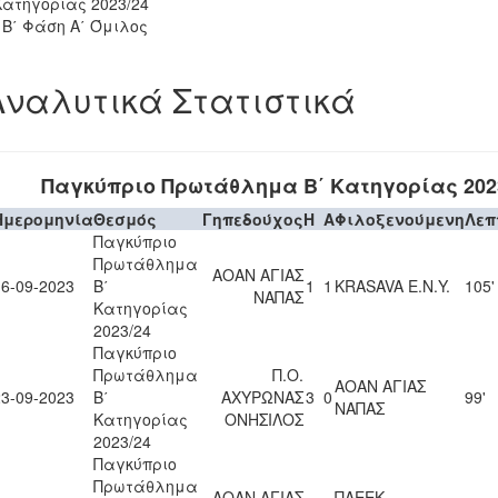
Κατηγορίας 2023/24
- Β΄ Φάση Α΄ Όμιλος
Αναλυτικά Στατιστικά
Παγκύπριο Πρωτάθλημα Β΄ Κατηγορίας 202
Ημερομηνία
Θεσμός
Γηπεδούχος
H
A
Φιλοξενούμενη
Λεπ
Παγκύπριο
Πρωτάθλημα
ΑΟΑΝ ΑΓΙΑΣ
16-09-2023
Β΄
1
1
KRASAVA Ε.Ν.Y.
105'
ΝΑΠΑΣ
Κατηγορίας
2023/24
Παγκύπριο
Πρωτάθλημα
Π.Ο.
ΑΟΑΝ ΑΓΙΑΣ
23-09-2023
Β΄
ΑΧΥΡΩΝΑΣ
3
0
99'
ΝΑΠΑΣ
Κατηγορίας
ΟΝΗΣΙΛΟΣ
2023/24
Παγκύπριο
Πρωτάθλημα
ΑΟΑΝ ΑΓΙΑΣ
ΠΑΕΕΚ