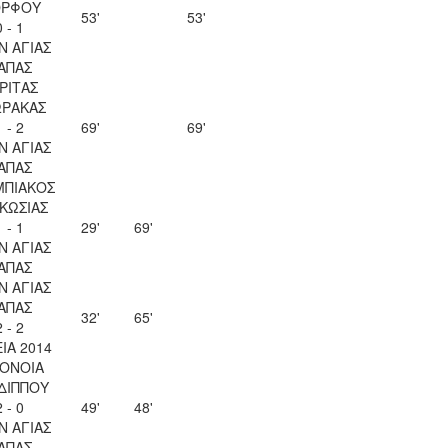
ΡΦΟΥ
53'
53'
0 - 1
Ν ΑΓΙΑΣ
ΑΠΑΣ
ΡΙΤΑΣ
ΩΡΑΚΑΣ
1 - 2
69'
69'
Ν ΑΓΙΑΣ
ΑΠΑΣ
ΜΠΙΑΚΟΣ
ΚΩΣΙΑΣ
1 - 1
29'
69'
Ν ΑΓΙΑΣ
ΑΠΑΣ
Ν ΑΓΙΑΣ
ΑΠΑΣ
32'
65'
2 - 2
ΙΑ 2014
ΟΝΟΙΑ
ΔΙΠΠΟΥ
2 - 0
49'
48'
Ν ΑΓΙΑΣ
ΑΠΑΣ