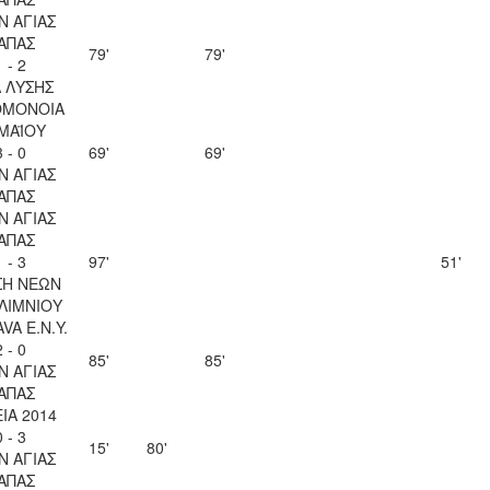
Ν ΑΓΙΑΣ
ΑΠΑΣ
79'
79'
1 - 2
Λ ΛΥΣΗΣ
ΟΜΟΝΟΙΑ
 ΜΑΪΟΥ
3 - 0
69'
69'
Ν ΑΓΙΑΣ
ΑΠΑΣ
Ν ΑΓΙΑΣ
ΑΠΑΣ
1 - 3
97'
51'
ΣΗ ΝΕΩΝ
ΛΙΜΝΙΟΥ
VA Ε.Ν.Y.
2 - 0
85'
85'
Ν ΑΓΙΑΣ
ΑΠΑΣ
ΙΑ 2014
0 - 3
15'
80'
Ν ΑΓΙΑΣ
ΑΠΑΣ