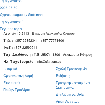
1η αγωνιστική
2026-08-30
Cyprus League by Stoiximan
1η αγωνιστική
Περισσότερα
Αχαιών 10 2413 - Έγκωμη Λευκωσία Κύπρος
Τηλ. :
+357 22352341 , +357 77771606
Φαξ :
+357 22590544
Ταχ. Διεύθυνση :
Τ.Θ. 25071, 1306 - Λευκωσία Κύπρος
Ηλ. Ταχυδρομείο :
info@cfa.com.cy
Ιστορικό
Σχολή Προπονητών
Οργανωτική Δομή
Ειδήσεις
Επιτροπές
Προγραμματισμένα
Σεμινάρια
Πρώην Προέδροι
Διπλώματα Uefa
Ληψη Αρχείων