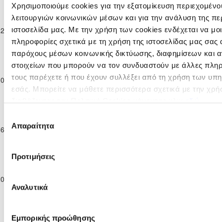
2023/24
Χρησιμοποιούμε cookies για την εξατομίκευση περιεχομένο
Παγκύπριο
λειτουργιών κοινωνικών μέσων και για την ανάλυση της πε
Πρωτάθλημα
ΑΟΑΝ ΑΓΙΑΣ
02-12-2023
Β΄
2
0
ΑΠΟΠ ΠΟΛΗΣ
87'
ιστοσελίδα μας. Με την χρήση των cookies ενδέχεται να μ
ΝΑΠΑΣ
Κατηγορίας
πληροφορίες σχετικά με τη χρήση της ιστοσελίδας μας σας 
2023/24
παρόχους μέσων κοινωνικής δικτύωσης, διαφημίσεων και α
Παγκύπριο
στοιχείων που μπορούν να τον συνδυαστούν με άλλες πληρ
Πρωτάθλημα
ΕΝΩΣΗ ΝΕΩΝ
ΑΟΑΝ ΑΓΙΑΣ
τους παρέχετε ή που έχουν συλλέξει από τη χρήση των υπ
10-12-2023
Β΄
2
1
98'
ΠΑΡΑΛΙΜΝΙΟΥ
ΝΑΠΑΣ
Κατηγορίας
εσάς. Μπορείτε να μάθετε περισσότερα σχετικά με την χρή
2023/24
διαβάζοντας την Πολιτική Cookies κάνοντας κλικ
εδώ
Παγκύπριο
Επιλογή
Πρωτάθλημα
Π.Ο.
ΑΟΑΝ ΑΓΙΑΣ
Απαραίτητα
συγκατάθεσης
16-12-2023
Β΄
1
0
ΞΥΛΟΤΥΜΠΟΥ
88'
ΝΑΠΑΣ
Κατηγορίας
2006
2023/24
Προτιμήσεις
Παγκύπριο
Πρωτάθλημα
ΔΙΓΕΝΗΣ
ΑΟΑΝ ΑΓΙΑΣ
20-12-2023
Β΄
ΑΚΡΙΤΑΣ
0
1
53'
ΝΑΠΑΣ
Αναλυτικά
Κατηγορίας
ΜΟΡΦΟΥ
2023/24
Παγκύπριο
Πρωτάθλημα
Εμπορικής προώθησης