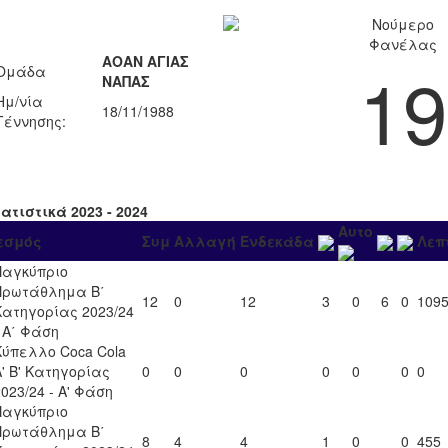
Νούμερο
Φανέλας
ΑΟΑΝ ΑΓΙΑΣ
19
Ομάδα
ΝΑΠΑΣ
Ημ/νία
18/11/1988
Γέννησης:
ατιστικά 2023 - 2024
Αυτο
εσμός
Συμ
Αλλαγή
Ενδεκάδα
Λεπ
Παγκύπριο
Πρωτάθλημα Β΄
12
0
12
3
0
6
0
109
Κατηγορίας 2023/24
- Α΄ Φάση
Κύπελλο Coca Cola
Α' Β' Κατηγορίας
0
0
0
0
0
0
0
2023/24 - Α' Φάση
Παγκύπριο
Πρωτάθλημα Β΄
8
4
4
1
0
0
455