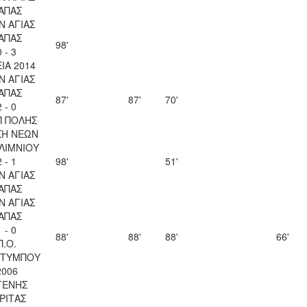
ΑΠΑΣ
Ν ΑΓΙΑΣ
ΑΠΑΣ
98'
0 - 3
ΙΑ 2014
Ν ΑΓΙΑΣ
ΑΠΑΣ
87'
87'
70'
2 - 0
Π ΠΟΛΗΣ
ΣΗ ΝΕΩΝ
ΛΙΜΝΙΟΥ
2 - 1
98'
51'
Ν ΑΓΙΑΣ
ΑΠΑΣ
Ν ΑΓΙΑΣ
ΑΠΑΣ
1 - 0
88'
88'
88'
66'
Π.Ο.
ΤΥΜΠΟΥ
2006
ΓΕΝΗΣ
ΡΙΤΑΣ