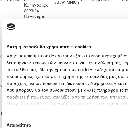
ΠΑΡΑΛΙΜΝΙΟΥ
Κατηγορίας
2023/24
Παγκύπριο
Πρωτάθλημα
ΕΝΩΣΗ ΝΕΩΝ
03-12-2023
Β΄
ΑΣΙΛ ΛΥΣΗΣ
1
3
100
ΠΑΡΑΛΙΜΝΙΟΥ
Κατηγορίας
2023/24
Παγκύπριο
Αυτή η ιστοσελίδα χρησιμοποιεί cookies
Πρωτάθλημα
ΕΝΩΣΗ ΝΕΩΝ
ΑΟΑΝ ΑΓΙΑΣ
10-12-2023
Β΄
2
1
98'
Χρησιμοποιούμε cookies για την εξατομίκευση περιεχομένο
ΠΑΡΑΛΙΜΝΙΟΥ
ΝΑΠΑΣ
Κατηγορίας
λειτουργιών κοινωνικών μέσων και για την ανάλυση της πε
2023/24
ιστοσελίδα μας. Με την χρήση των cookies ενδέχεται να μ
Παγκύπριο
πληροφορίες σχετικά με τη χρήση της ιστοσελίδας μας σας 
Πρωτάθλημα
ΕΝΩΣΗ ΝΕΩΝ
παρόχους μέσων κοινωνικής δικτύωσης, διαφημίσεων και α
16-12-2023
Β΄
ΑΠΟΠ ΠΟΛΗΣ
0
1
97'
ΠΑΡΑΛΙΜΝΙΟΥ
Κατηγορίας
που μπορούν να τον συνδυαστούν με άλλες πληροφορίες πο
2023/24
παρέχετε ή που έχουν συλλέξει από τη χρήση των υπηρεσι
Παγκύπριο
Μπορείτε να μάθετε περισσότερα σχετικά με την χρήση τω
Πρωτάθλημα
ΕΝΩΣΗ ΝΕΩΝ
ΜΕΑΠ ΠΕΡΑ
διαβάζοντας την Πολιτική Cookies κάνοντας κλικ
εδώ
21-12-2023
Β΄
1
0
100
ΠΑΡΑΛΙΜΝΙΟΥ
ΧΩΡΙΟΥ ΝΗΣΟΥ
Κατηγορίας
Επιλογή
2023/24
Απαραίτητα
συγκατάθεσης