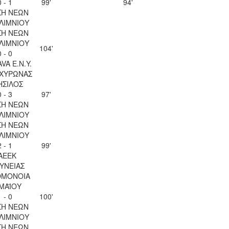
0 - 1
99'
94'
ΣΗ ΝΕΩΝ
ΛΙΜΝΙΟΥ
ΣΗ ΝΕΩΝ
ΛΙΜΝΙΟΥ
104'
0 - 0
VA Ε.Ν.Y.
ΑΧΥΡΩΝΑΣ
ΗΣΙΛΟΣ
0 - 3
97'
ΣΗ ΝΕΩΝ
ΛΙΜΝΙΟΥ
ΣΗ ΝΕΩΝ
ΛΙΜΝΙΟΥ
2 - 1
99'
ΑΕΕΚ
ΥΝΕΙΑΣ
ΟΜΟΝΟΙΑ
 ΜΑΪΟΥ
1 - 0
100'
ΣΗ ΝΕΩΝ
ΛΙΜΝΙΟΥ
ΣΗ ΝΕΩΝ