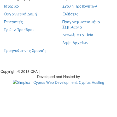
Ιστορικό
Σχολή Προπονητών
Οργανωτική Δομή
Ειδήσεις
Επιτροπές
Προγραμματισμένα
Σεμινάρια
Πρώην Προέδροι
Διπλώματα Uefa
Ληψη Αρχείων
Προηγούμενες Χρονιές
γραφείτε στο ενημερωτικό μας δελτίο
Copyright © 2018 CFA |
Privacy policy
-
Terms of Use
-
Cookie Policy
|
Developed and Hosted by
Change your consent