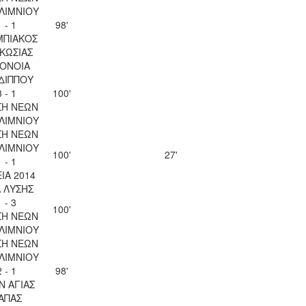
ΛΙΜΝΙΟΥ
1 - 1
98'
ΜΠΙΑΚΟΣ
ΚΩΣΙΑΣ
ΟΝΟΙΑ
ΔΙΠΠΟΥ
3 - 1
100'
ΣΗ ΝΕΩΝ
ΛΙΜΝΙΟΥ
ΣΗ ΝΕΩΝ
ΛΙΜΝΙΟΥ
100'
27'
1 - 1
ΙΑ 2014
Λ ΛΥΣΗΣ
1 - 3
100'
ΣΗ ΝΕΩΝ
ΛΙΜΝΙΟΥ
ΣΗ ΝΕΩΝ
ΛΙΜΝΙΟΥ
2 - 1
98'
Ν ΑΓΙΑΣ
ΑΠΑΣ