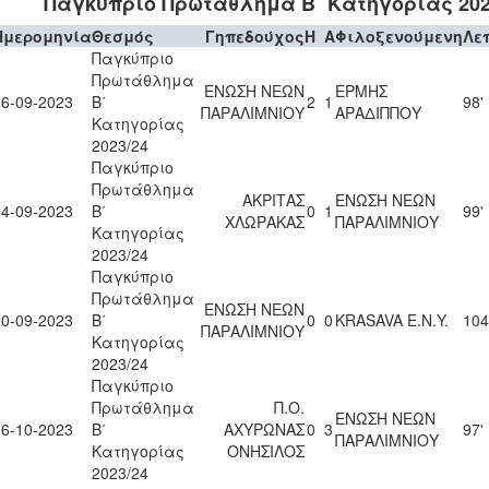
Παγκύπριο Πρωτάθλημα Β΄ Κατηγορίας 202
Ημερομηνία
Θεσμός
Γηπεδούχος
H
A
Φιλοξενούμενη
Λε
Παγκύπριο
Πρωτάθλημα
ΕΝΩΣΗ ΝΕΩΝ
ΕΡΜΗΣ
16-09-2023
Β΄
2
1
98'
ΠΑΡΑΛΙΜΝΙΟΥ
ΑΡΑΔΙΠΠΟΥ
Κατηγορίας
2023/24
Παγκύπριο
Πρωτάθλημα
ΑΚΡΙΤΑΣ
ΕΝΩΣΗ ΝΕΩΝ
24-09-2023
Β΄
0
1
99'
ΧΛΩΡΑΚΑΣ
ΠΑΡΑΛΙΜΝΙΟΥ
Κατηγορίας
2023/24
Παγκύπριο
Πρωτάθλημα
ΕΝΩΣΗ ΝΕΩΝ
30-09-2023
Β΄
0
0
KRASAVA Ε.Ν.Y.
104
ΠΑΡΑΛΙΜΝΙΟΥ
Κατηγορίας
2023/24
Παγκύπριο
Πρωτάθλημα
Π.Ο.
ΕΝΩΣΗ ΝΕΩΝ
06-10-2023
Β΄
ΑΧΥΡΩΝΑΣ
0
3
97'
ΠΑΡΑΛΙΜΝΙΟΥ
Κατηγορίας
ΟΝΗΣΙΛΟΣ
2023/24