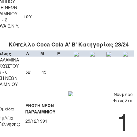
ΔΙΠΠΟΥ
ΣΗ ΝΕΩΝ
ΛΙΜΝΙΟΥ
100'
1 - 2
VA Ε.Ν.Y.
Κύπελλο Coca Cola Α' Β' Κατηγορίας 23/24
ώνες
Λ
Μ
Έ
ΣΑΛΑΜΙΝΑ
ΟΧΩΣΤΟΥ
6 - 0
52'
45'
ΣΗ ΝΕΩΝ
ΛΙΜΝΙΟΥ
Νούμερο
Φανέλας
ΕΝΩΣΗ ΝΕΩΝ
1
Ομάδα
ΠΑΡΑΛΙΜΝΙΟΥ
Ημ/νία
25/12/1991
Γέννησης: