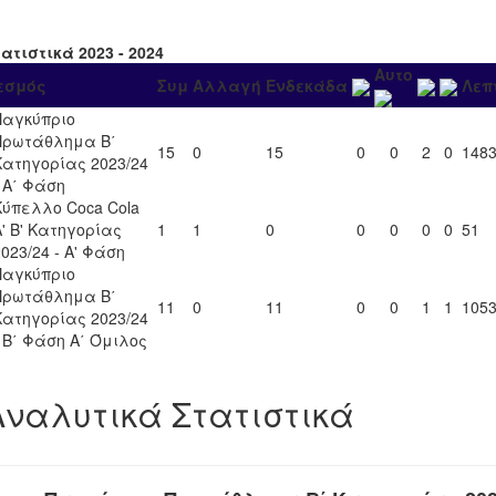
ατιστικά 2023 - 2024
Αυτο
εσμός
Συμ
Αλλαγή
Ενδεκάδα
Λεπ
Παγκύπριο
Πρωτάθλημα Β΄
15
0
15
0
0
2
0
148
Κατηγορίας 2023/24
- Α΄ Φάση
Κύπελλο Coca Cola
Α' Β' Κατηγορίας
1
1
0
0
0
0
0
51
2023/24 - Α' Φάση
Παγκύπριο
Πρωτάθλημα Β΄
11
0
11
0
0
1
1
105
Κατηγορίας 2023/24
- Β΄ Φάση Α΄ Όμιλος
Αναλυτικά Στατιστικά