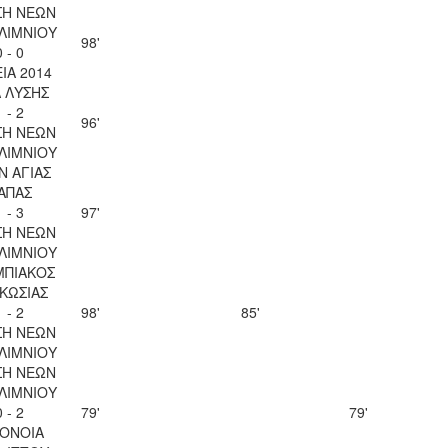
ΣΗ ΝΕΩΝ
ΛΙΜΝΙΟΥ
98'
0 - 0
ΙΑ 2014
Λ ΛΥΣΗΣ
1 - 2
96'
ΣΗ ΝΕΩΝ
ΛΙΜΝΙΟΥ
Ν ΑΓΙΑΣ
ΑΠΑΣ
1 - 3
97'
ΣΗ ΝΕΩΝ
ΛΙΜΝΙΟΥ
ΜΠΙΑΚΟΣ
ΚΩΣΙΑΣ
1 - 2
98'
85'
ΣΗ ΝΕΩΝ
ΛΙΜΝΙΟΥ
ΣΗ ΝΕΩΝ
ΛΙΜΝΙΟΥ
0 - 2
79'
79'
ΟΝΟΙΑ