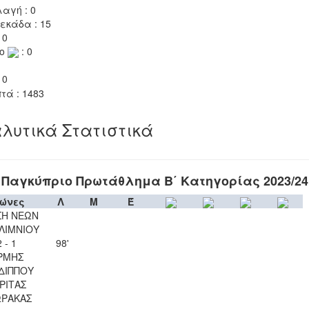
αγή : 0
εκάδα : 15
 0
το
: 0
 0
τά : 1483
λυτικά Στατιστικά
Παγκύπριο Πρωτάθλημα Β΄ Κατηγορίας 2023/24
ώνες
Λ
Μ
Έ
ΣΗ ΝΕΩΝ
ΛΙΜΝΙΟΥ
2 - 1
98'
ΡΜΗΣ
ΔΙΠΠΟΥ
ΡΙΤΑΣ
ΩΡΑΚΑΣ