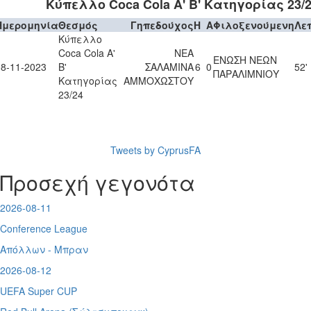
Κύπελλο Coca Cola Α' Β' Κατηγορίας 23/
Ημερομηνία
Θεσμός
Γηπεδούχος
H
A
Φιλοξενούμενη
Λε
Κύπελλο
Coca Cola Α'
ΝΕΑ
ΕΝΩΣΗ ΝΕΩΝ
08-11-2023
Β'
ΣΑΛΑΜΙΝΑ
6
0
52'
ΠΑΡΑΛΙΜΝΙΟΥ
Κατηγορίας
ΑΜΜΟΧΩΣΤΟΥ
23/24
Tweets by CyprusFA
Προσεχή γεγονότα
2026-08-11
Conference League
Απόλλων - Μπραν
2026-08-12
UEFA Super CUP