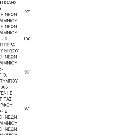
Π ΠΟΛΗΣ
0 - 1
97'
ΣΗ ΝΕΩΝ
ΛΙΜΝΙΟΥ
ΣΗ ΝΕΩΝ
ΛΙΜΝΙΟΥ
1 - 0
100'
Π ΠΕΡΑ
ΟΥ ΝΗΣΟΥ
ΣΗ ΝΕΩΝ
ΛΙΜΝΙΟΥ
2 - 1
96'
Π.Ο.
ΤΥΜΠΟΥ
2006
ΓΕΝΗΣ
ΡΙΤΑΣ
ΡΦΟΥ
97'
0 - 2
ΣΗ ΝΕΩΝ
ΛΙΜΝΙΟΥ
ΣΗ ΝΕΩΝ
ΛΙΜΝΙΟΥ