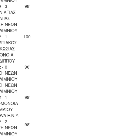
0 - 3
98'
Ν ΑΓΙΑΣ
ΑΠΑΣ
ΣΗ ΝΕΩΝ
ΛΙΜΝΙΟΥ
2 - 1
100'
ΜΠΙΑΚΟΣ
ΚΩΣΙΑΣ
ΟΝΟΙΑ
ΔΙΠΠΟΥ
2 - 0
90'
ΣΗ ΝΕΩΝ
ΛΙΜΝΙΟΥ
ΣΗ ΝΕΩΝ
ΛΙΜΝΙΟΥ
2 - 1
99'
ΟΜΟΝΟΙΑ
 ΜΑΪΟΥ
VA Ε.Ν.Y.
2 - 2
98'
ΣΗ ΝΕΩΝ
ΛΙΜΝΙΟΥ