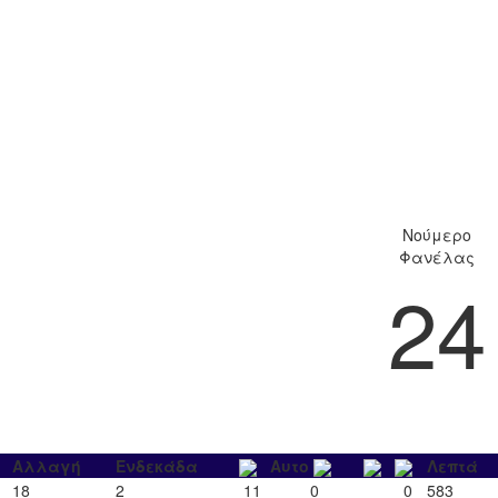
Νούμερο
Φανέλας
24
Αλλαγή
Ενδεκάδα
Αυτο
Λεπτά
18
2
11
0
0
583