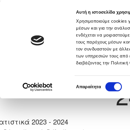
Αυτή η ιστοσελίδα χρησι
Αρχική
Νέα & Πληροφορίες
Εθνικές Ομάδες
Χρησιμοποιούμε cookies γ
μέσων και για την ανάλυσ
ενδέχεται να μοιραστούμε
τους παρόχους μέσων κοι
Previous
ΑΝΔΡΕΑΣ ΖΩΔΙΑΤΗΣ
τον συνδυαστούν με άλλες
των υπηρεσιών τους από 
διαβάζοντας την Πολιτική
α
ΕΘΝΙΚΟΣ ΑΣΣΙΑΣ
 Γέννησης: 24/03/2011
Νούμερο 
2
Επιλογή
Απαραίτητα
συγκατάθεσης
ατιστικά 2023 - 2024