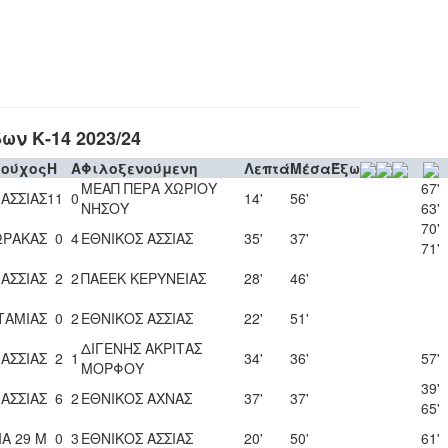
ν Κ-14 2023/24
δούχος
H
A
Φιλοξενούμενη
Λεπτά
Μέσα
Έξω
ΜΕΑΠ ΠΕΡΑ ΧΩΡΙΟΥ
67'
ΑΣΣΙΑΣ
11
0
14'
56'
ΝΗΣΟΥ
63'
70'
ΩΡΑΚΑΣ
0
4
ΕΘΝΙΚΟΣ ΑΣΣΙΑΣ
35'
37'
71'
ΑΣΣΙΑΣ
2
2
ΠΑΕΕΚ ΚΕΡΥΝΕΙΑΣ
28'
46'
ΑΤΑΜΙΑΣ
0
2
ΕΘΝΙΚΟΣ ΑΣΣΙΑΣ
22'
51'
ΔΙΓΕΝΗΣ ΑΚΡΙΤΑΣ
ΑΣΣΙΑΣ
2
1
34'
36'
57'
ΜΟΡΦΟΥ
39'
ΑΣΣΙΑΣ
6
2
ΕΘΝΙΚΟΣ ΑΧΝΑΣ
37'
37'
65'
Α 29 Μ
0
3
ΕΘΝΙΚΟΣ ΑΣΣΙΑΣ
20'
50'
61'