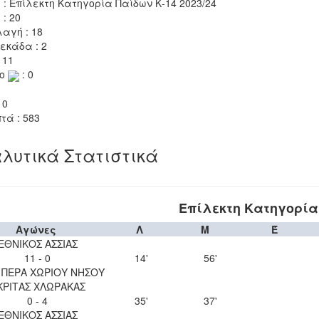
 : Επίλεκτη Κατηγορία Παίδων Κ-14 2023/24
 : 20
αγή : 18
εκάδα : 2
 11
το
: 0
 0
τά : 583
λυτικά Στατιστικά
Επίλεκτη Κατηγορία 
Αγώνες
Λ
Μ
Έ
ΕΘΝΙΚΟΣ ΑΣΣΙΑΣ
11 - 0
14'
56'
 ΠΕΡΑ ΧΩΡΙΟΥ ΝΗΣΟΥ
ΚΡΙΤΑΣ ΧΛΩΡΑΚΑΣ
0 - 4
35'
37'
ΕΘΝΙΚΟΣ ΑΣΣΙΑΣ