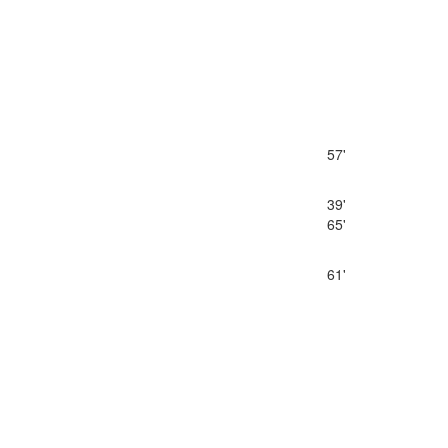
57'
39'
65'
61'