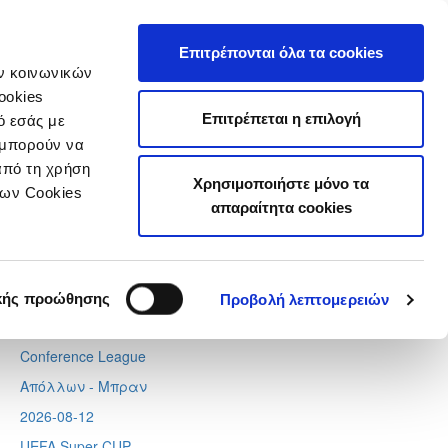
τιστικά
Επιτρέπονται όλα τα cookies
ών κοινωνικών
ookies
Επιτρέπεται η επιλογή
ό εσάς με
 μπορούν να
Next
Tweets by CyprusFA
από τη χρήση
Χρησιμοποιήστε μόνο τα
Προσεχή γεγονότα
των Cookies
απαραίτητα cookies
2026-08-06
Europa League
Λίνκολν - Ομόνοια
,
Σάλτσμπουργκ – Πάφος
κής προώθησης
Προβολή λεπτομερειών
2026-08-11
Conference League
Απόλλων - Μπραν
2026-08-12
UEFA Super CUP