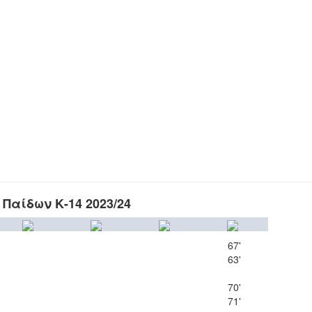
Παίδων Κ-14 2023/24
67'
63'
70'
71'