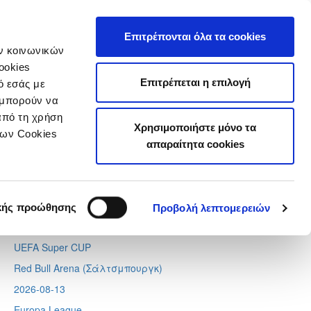
τιστικά
Επιτρέπονται όλα τα cookies
ών κοινωνικών
ookies
Επιτρέπεται η επιλογή
ό εσάς με
 μπορούν να
Next
Tweets by CyprusFA
από τη χρήση
Χρησιμοποιήστε μόνο τα
Προσεχή γεγονότα
των Cookies
απαραίτητα cookies
2026-08-11
Conference League
Απόλλων - Μπραν
κής προώθησης
Προβολή λεπτομερειών
2026-08-12
UEFA Super CUP
Red Bull Arena (
Σάλτσμπουργκ)
2026-08-13
Europa League