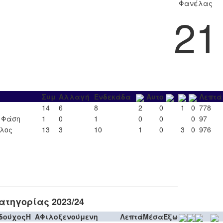
Φανέλας
21
Συμ
Αλλαγή
Ενδεκάδα
Αυτο
Λεπτά
14
6
8
2
0
1
0
778
΄ Φάση
1
0
1
0
0
0
97
ιλος
13
3
10
1
0
3
0
976
τηγορίας 2023/24
δούχος
H
A
Φιλοξενούμενη
Λεπτά
Μέσα
Έξω