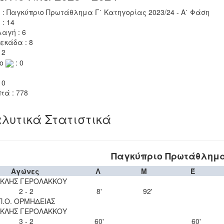
 : Παγκύπριο Πρωτάθλημα Γ΄ Κατηγορίας 2023/24 - Α΄ Φάση
 : 14
αγή : 6
εκάδα : 8
 2
το
: 0
 0
τά : 778
λυτικά Στατιστικά
Παγκύπριο Πρωτάθλημα 
Αγώνες
Λ
Μ
Έ
ΚΛΗΣ ΓΕΡΟΛΑΚΚΟΥ
2 - 2
8'
92'
Π.Ο. ΟΡΜΗΔΕΙΑΣ
ΚΛΗΣ ΓΕΡΟΛΑΚΚΟΥ
3 - 2
60'
60'