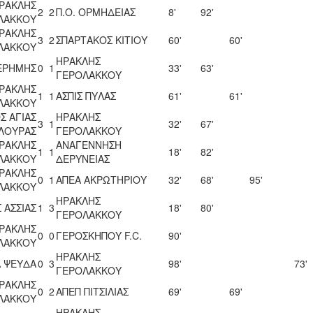
ΡΑΚΛΗΣ
2
2
Π.Ο. ΟΡΜΗΔΕΙΑΣ
8'
92'
ΛΑΚΚΟΥ
ΡΑΚΛΗΣ
3
2
ΣΠΑΡΤΑΚΟΣ ΚΙΤΙΟΥ
60'
60'
ΛΑΚΚΟΥ
ΗΡΑΚΛΗΣ
ΕΡΗΜΗΣ
0
1
33'
63'
ΓΕΡΟΛΑΚΚΟΥ
ΡΑΚΛΗΣ
1
1
ΑΣΠΙΣ ΠΥΛΑΣ
61'
61'
ΛΑΚΚΟΥ
Σ ΑΓΙΑΣ
ΗΡΑΚΛΗΣ
3
1
32'
67'
ΛΛΟΥΡΑΣ
ΓΕΡΟΛΑΚΚΟΥ
ΡΑΚΛΗΣ
ΑΝΑΓΕΝΝΗΣΗ
1
1
18'
82'
ΛΑΚΚΟΥ
ΔΕΡΥΝΕΙΑΣ
ΡΑΚΛΗΣ
0
1
ΑΠΕΑ ΑΚΡΩΤΗΡΙΟΥ
32'
68'
95'
ΛΑΚΚΟΥ
ΗΡΑΚΛΗΣ
 ΑΣΣΙΑΣ
1
3
18'
80'
ΓΕΡΟΛΑΚΚΟΥ
ΡΑΚΛΗΣ
0
0
ΓΕΡΟΣΚΗΠΟΥ F.C.
90'
ΛΑΚΚΟΥ
ΗΡΑΚΛΗΣ
 ΨΕΥΔΑ
0
3
98'
73'
ΓΕΡΟΛΑΚΚΟΥ
ΡΑΚΛΗΣ
0
2
ΑΠΕΠ ΠΙΤΣΙΛΙΑΣ
69'
69'
ΛΑΚΚΟΥ
ΗΡΑΚΛΗΣ