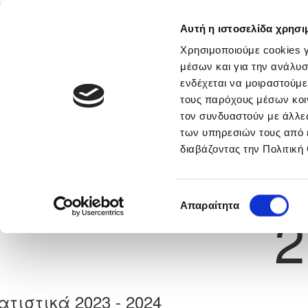
Αυτή η ιστοσελίδα χρησι
Αρχική
Νέα & Πληροφορίες
Εθνικές Ομάδες
Χρησιμοποιούμε cookies γ
μέσων και για την ανάλυσ
ενδέχεται να μοιραστούμε
τους παρόχους μέσων κοι
Previous
ΣΤΕΦΑΝΟΣ ΔΗΜΟΣΘΕΝΟ
τον συνδυαστούν με άλλες
των υπηρεσιών τους από 
διαβάζοντας την Πολιτική
α
ΗΡΑΚΛΗΣ ΓΕΡΟΛΑΚΚΟΥ
 Γέννησης: 18/02/1995
Νούμερο 
Επιλογή
Απαραίτητα
2
συγκατάθεσης
ατιστικά 2023 - 2024