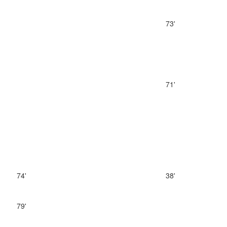
73'
71'
74'
38'
79'