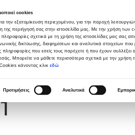
μοποιεί cookies
Διοργανώσεις
Grassroots
Κριτήρια UEFA
Στα
ια την εξατομίκευση περιεχομένου, για την παροχή λειτουργι
η της περιήγησή σας στην ιστοσελίδα μας. Με την χρήση των c
 πληροφορίες σχετικά με τη χρήση της ιστοσελίδας μας σας απ
νωνικής δικτύωσης, διαφημίσεων και αναλυτικά στοιχείων που
ΥΣ
 πληροφορίες που εσείς τους παρέχετε ή που έχουν συλλέξει 
εσάς. Μπορείτε να μάθετε περισσότερα σχετικά με την χρήση 
 Cookies κάνοντας κλικ
εδώ
Φανέλας
Προτιμήσεις
Αναλυτικά
Εμπορι
1