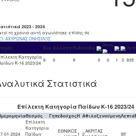
ατιστικά 2023 - 2024
ατά τη χρονιά αυτή αγωνίστηκε επίσης σε
.Ο. ΑΧΥΡΩΝΑΣ ΟΝΗΣΙΛΟΣ
Αυτο
εσμός
Συμ
Αλλαγή
Ενδεκάδα
Λεπ
Επίλεκτη Κατηγορία
9
0
9
0
0
1
0
835
Παίδων Κ-16 2023/24
Αναλυτικά Στατιστικά
Επίλεκτη Κατηγορία Παίδων Κ-16 2023/24
Ημερομηνία
Θεσμός
Γηπεδούχος
H
A
Φιλοξενούμενη
Λεπτά
Επίλεκτη
Κατηγορία
ΕΘΝΙΚΟΣ
ΑΚΡΙΤΑΣ
27-01-2024
Παίδων
1
2
95'