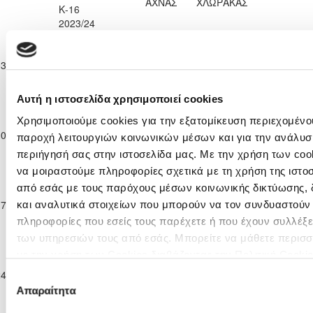
ΑΧΝΑΣ
ΧΛΩΡΑΚΑΣ
Κ-16
2023/24
Επίλεκτη
Κατηγορία
ΑΛΣ
03-02-2024
Παίδων
ΟΜΟΝΟΙΑ 29
1
0
ΕΘΝΙΚΟΣ ΑΧΝΑΣ
93'
Κ-16
Μ
2023/24
Αυτή η ιστοσελίδα χρησιμοποιεί cookies
Επίλεκτη
Κατηγορία
Χρησιμοποιούμε cookies για την εξατομίκευση περιεχομένου
ΕΘΝΙΚΟΣ
ΠΑΕΕΚ
10-02-2024
Παίδων
0
1
92'
παροχή λειτουργιών κοινωνικών μέσων και για την ανάλυσ
ΑΧΝΑΣ
ΚΕΡΥΝΕΙΑΣ
Κ-16
περιήγησή σας στην ιστοσελίδα μας. Με την χρήση των cook
2023/24
να μοιραστούμε πληροφορίες σχετικά με τη χρήση της ιστο
Επίλεκτη
από εσάς με τους παρόχους μέσων κοινωνικής δικτύωσης,
Κατηγορία
ΧΑΛΚΑΝΟΡΑΣ
17-02-2024
Παίδων
0
0
ΕΘΝΙΚΟΣ ΑΧΝΑΣ
95'
και αναλυτικά στοιχείων που μπορούν να τον συνδυαστούν
ΙΔΑΛΙΟΥ
Κ-16
πληροφορίες που εσείς τους παρέχετε ή που έχουν συλλέξε
2023/24
των υπηρεσιών τους από εσάς. Μπορείτε να μάθετε περισσ
Επίλεκτη
με την χρήση των Cookies διαβάζοντας την Πολιτική Cooki
Κατηγορία
ΕΘΝΙΚΟΣ
Ε. Ν. ΘΟΙ
κλικ
εδώ
24-02-2024
Παίδων
0
2
93'
Επιλογή
ΑΧΝΑΣ
ΛΑΚΑΤΑΜΙΑΣ
Κ-16
Απαραίτητα
συγκατάθεσης
2023/24