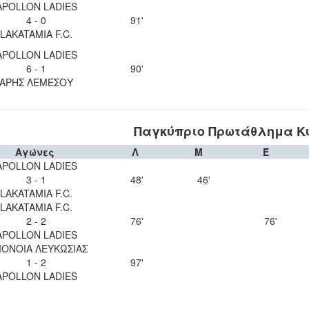
APOLLON LADIES
4 - 0
91'
LAKATAMIA F.C.
APOLLON LADIES
6 - 1
90'
ΑΡΗΣ ΛΕΜΕΣΟΥ
Παγκύπριο Πρωτάθλημα Κυ
Αγώνες
Λ
Μ
Έ
APOLLON LADIES
3 - 1
48'
46'
LAKATAMIA F.C.
LAKATAMIA F.C.
2 - 2
76'
76'
APOLLON LADIES
ΟΝΟΙΑ ΛΕΥΚΩΣΙΑΣ
1 - 2
97'
APOLLON LADIES