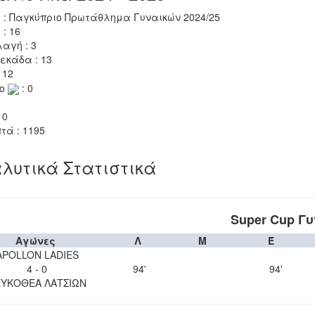
 : Παγκύπριο Πρωτάθλημα Γυναικών 2024/25
 : 16
αγή : 3
εκάδα : 13
 12
το
: 0
 0
τά : 1195
λυτικά Στατιστικά
Super Cup Γ
Αγώνες
Λ
Μ
Έ
APOLLON LADIES
4 - 0
94'
94'
ΥΚΟΘΕΑ ΛΑΤΣΙΩΝ