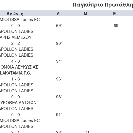
Παγκύπριο Πρωτάθλη
Αγώνες
Λ
Μ
Έ
MIOTISSA Ladies FC
0 - 0
69'
69'
APOLLON LADIES
ΑΡΗΣ ΛΕΜΕΣΟΥ
2 - 2
90'
APOLLON LADIES
APOLLON LADIES
4 - 0
94'
ΟΝΟΙΑ ΛΕΥΚΩΣΙΑΣ
LAKATAMIA F.C.
1 - 3
96'
APOLLON LADIES
APOLLON LADIES
0 - 0
98'
ΥΚΟΘΕΑ ΛΑΤΣΙΩΝ
APOLLON LADIES
0 - 0
91'
MIOTISSA Ladies FC
APOLLON LADIES
2 - 1
28'
71'