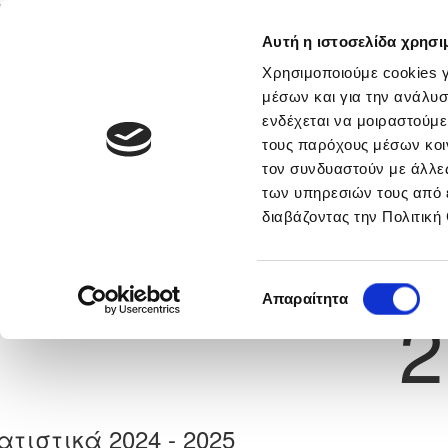
Αυτή η ιστοσελίδα χρησι
Αρχική
Νέα & Πληροφορίες
Εθνικές Ομάδες
Χρησιμοποιούμε cookies γ
μέσων και για την ανάλυσ
ενδέχεται να μοιραστούμε
τους παρόχους μέσων κοι
Previous
KRYSTYNA MARIE FREDA
τον συνδυαστούν με άλλες
των υπηρεσιών τους από 
διαβάζοντας την Πολιτική
α
APOLLON LADIES
 Γέννησης: 01/11/1993
Νούμερο 
Επιλογή
Απαραίτητα
2
συγκατάθεσης
ατιστικά 2024 - 2025