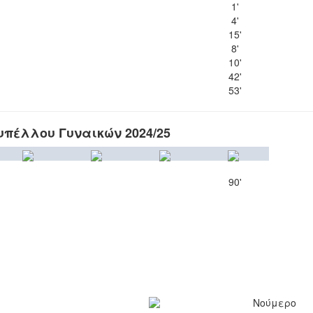
1'
4'
15'
8'
10'
42'
53'
πέλλου Γυναικών 2024/25
90'
Νούμερο