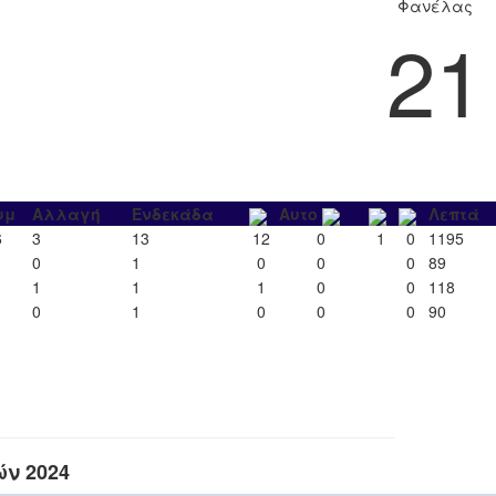
Φανέλας
21
υμ
Αλλαγή
Ενδεκάδα
Αυτο
Λεπτά
6
3
13
12
0
1
0
1195
0
1
0
0
0
89
1
1
1
0
0
118
0
1
0
0
0
90
ών 2024