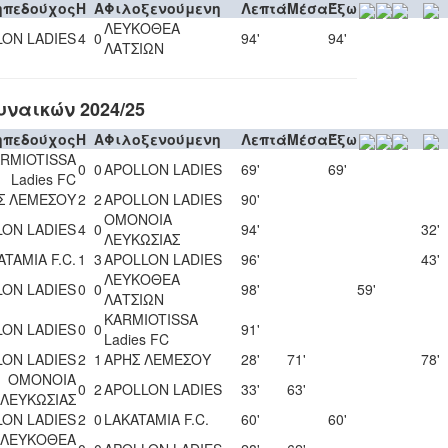
ηπεδούχος
H
A
Φιλοξενούμενη
Λεπτά
Μέσα
Έξω
ΛΕΥΚΟΘΕΑ
LON LADIES
4
0
94'
94'
ΛΑΤΣΙΩΝ
ναικών 2024/25
ηπεδούχος
H
A
Φιλοξενούμενη
Λεπτά
Μέσα
Έξω
RMIOTISSA
0
0
APOLLON LADIES
69'
69'
Ladies FC
Σ ΛΕΜΕΣΟΥ
2
2
APOLLON LADIES
90'
ΟΜΟΝΟΙΑ
LON LADIES
4
0
94'
32'
ΛΕΥΚΩΣΙΑΣ
ATAMIA F.C.
1
3
APOLLON LADIES
96'
43'
ΛΕΥΚΟΘΕΑ
LON LADIES
0
0
98'
59'
ΛΑΤΣΙΩΝ
KARMIOTISSA
LON LADIES
0
0
91'
Ladies FC
LON LADIES
2
1
ΑΡΗΣ ΛΕΜΕΣΟΥ
28'
71'
78'
ΟΜΟΝΟΙΑ
0
2
APOLLON LADIES
33'
63'
ΛΕΥΚΩΣΙΑΣ
LON LADIES
2
0
LAKATAMIA F.C.
60'
60'
ΛΕΥΚΟΘΕΑ