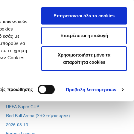
τιστικά
Επιτρέπονται όλα τα cookies
ών κοινωνικών
ookies
Επιτρέπεται η επιλογή
ό εσάς με
 μπορούν να
Next
Tweets by CyprusFA
από τη χρήση
Χρησιμοποιήστε μόνο τα
Προσεχή γεγονότα
των Cookies
απαραίτητα cookies
2026-08-11
Conference League
Απόλλων - Μπραν
κής προώθησης
Προβολή λεπτομερειών
2026-08-12
UEFA Super CUP
Red Bull Arena (
Σάλτσμπουργκ)
2026-08-13
Europa League