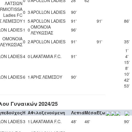
0
0
APOLLON LADIES
28'
62'
ΛΑΤΣΙΩΝ
RMIOTISSA
0
3
APOLLON LADIES
90'
Ladies FC
Σ ΛΕΜΕΣΟΥ
1
5
APOLLON LADIES
91'
91'
86'
ΟΜΟΝΟΙΑ
LON LADIES
1
0
96'
ΛΕΥΚΩΣΙΑΣ
ΟΜΟΝΟΙΑ
0
2
APOLLON LADIES
91'
91'
35'
ΛΕΥΚΩΣΙΑΣ
1'
LON LADIES
4
0
LAKATAMIA F.C.
91'
4'
15'
8'
10'
LON LADIES
6
1
ΑΡΗΣ ΛΕΜΕΣΟΥ
90'
42'
53'
ου Γυναικών 2024/25
ηπεδούχος
H
A
Φιλοξενούμενη
Λεπτά
Μέσα
Έξω
LON LADIES
3
1
LAKATAMIA F.C.
48'
46'
90'