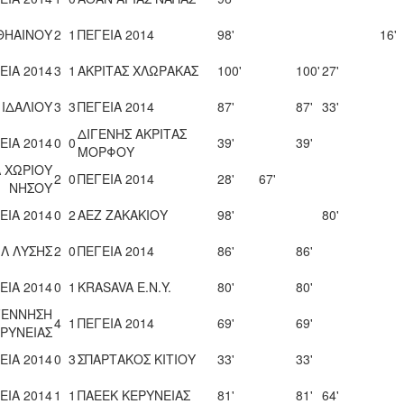
ΘΗΑΙΝΟΥ
2
1
ΠΕΓΕΙΑ 2014
98'
16'
ΕΙΑ 2014
3
1
ΑΚΡΙΤΑΣ ΧΛΩΡΑΚΑΣ
100'
100'
27'
ΙΔΑΛΙΟΥ
3
3
ΠΕΓΕΙΑ 2014
87'
87'
33'
ΔΙΓΕΝΗΣ ΑΚΡΙΤΑΣ
ΕΙΑ 2014
0
0
39'
39'
ΜΟΡΦΟΥ
 ΧΩΡΙΟΥ
2
0
ΠΕΓΕΙΑ 2014
28'
67'
ΝΗΣΟΥ
ΕΙΑ 2014
0
2
ΑΕΖ ΖΑΚΑΚΙΟΥ
98'
80'
ΙΛ ΛΥΣΗΣ
2
0
ΠΕΓΕΙΑ 2014
86'
86'
ΕΙΑ 2014
0
1
KRASAVA Ε.Ν.Y.
80'
80'
ΓΕΝΝΗΣΗ
4
1
ΠΕΓΕΙΑ 2014
69'
69'
ΡΥΝΕΙΑΣ
ΕΙΑ 2014
0
3
ΣΠΑΡΤΑΚΟΣ ΚΙΤΙΟΥ
33'
33'
ΕΙΑ 2014
1
1
ΠΑΕΕΚ ΚΕΡΥΝΕΙΑΣ
81'
81'
64'