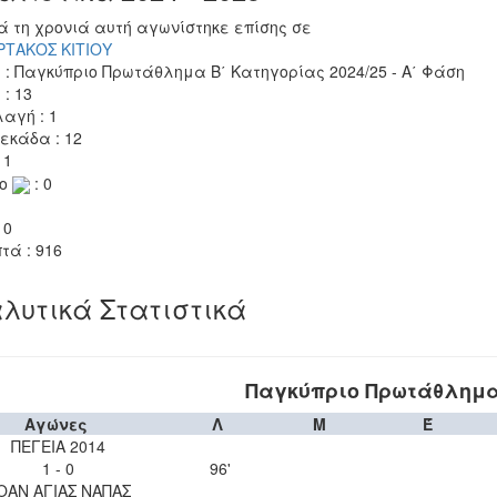
ά τη χρονιά αυτή αγωνίστηκε επίσης σε
ΡΤΑΚΟΣ ΚΙΤΙΟΥ
 : Παγκύπριο Πρωτάθλημα Β΄ Κατηγορίας 2024/25 - Α΄ Φάση
 : 13
αγή : 1
εκάδα : 12
 1
το
: 0
 0
τά : 916
λυτικά Στατιστικά
Παγκύπριο Πρωτάθλημα 
Αγώνες
Λ
Μ
Έ
ΠΕΓΕΙΑ 2014
1 - 0
96'
ΟΑΝ ΑΓΙΑΣ ΝΑΠΑΣ