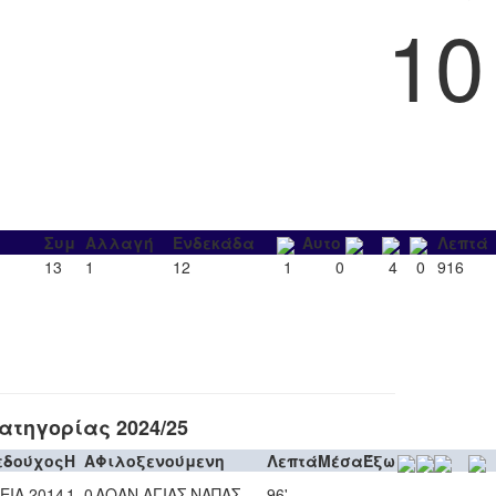
10
Συμ
Αλλαγή
Ενδεκάδα
Αυτο
Λεπτά
13
1
12
1
0
4
0
916
τηγορίας 2024/25
εδούχος
H
A
Φιλοξενούμενη
Λεπτά
Μέσα
Έξω
ΕΙΑ 2014
1
0
ΑΟΑΝ ΑΓΙΑΣ ΝΑΠΑΣ
96'