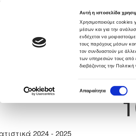
Αυτή η ιστοσελίδα χρησι
Αρχική
Νέα & Πληροφορίες
Εθνικές Ομάδες
Χρησιμοποιούμε cookies γ
μέσων και για την ανάλυσ
ενδέχεται να μοιραστούμε
τους παρόχους μέσων κοι
Previous
ITALLO PHELLIPE DOS S
τον συνδυαστούν με άλλες
των υπηρεσιών τους από 
διαβάζοντας την Πολιτική
α
ΠΕΓΕΙΑ 2014
 Γέννησης: 19/03/1992
Νούμερο 
Επιλογή
Απαραίτητα
1
συγκατάθεσης
ατιστικά 2024 - 2025