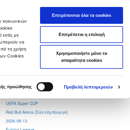
τιστικά
Επιτρέπονται όλα τα cookies
ών κοινωνικών
ookies
Επιτρέπεται η επιλογή
ό εσάς με
 μπορούν να
Next
Tweets by CyprusFA
από τη χρήση
Χρησιμοποιήστε μόνο τα
Προσεχή γεγονότα
των Cookies
απαραίτητα cookies
2026-08-11
Conference League
Απόλλων - Μπραν
κής προώθησης
Προβολή λεπτομερειών
2026-08-12
UEFA Super CUP
Red Bull Arena (
Σάλτσμπουργκ)
2026-08-13
Europa League