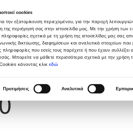
μοποιεί cookies
Διοργανώσεις
Grassroots
Κριτήρια UEFA
Στα
ια την εξατομίκευση περιεχομένου, για την παροχή λειτουργι
η της περιήγησή σας στην ιστοσελίδα μας. Με την χρήση των c
 πληροφορίες σχετικά με τη χρήση της ιστοσελίδας μας σας απ
νωνικής δικτύωσης, διαφημίσεων και αναλυτικά στοιχείων που
ANTOS RIBEIRO
 πληροφορίες που εσείς τους παρέχετε ή που έχουν συλλέξει 
εσάς. Μπορείτε να μάθετε περισσότερα σχετικά με την χρήση 
 Cookies κάνοντας κλικ
εδώ
Φανέλας
Προτιμήσεις
Αναλυτικά
Εμπορι
0