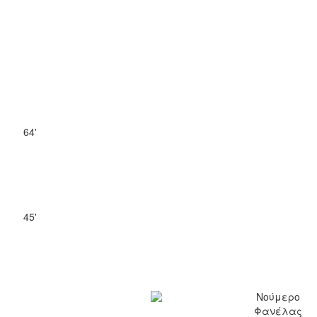
64'
45'
Νούμερο
Φανέλας