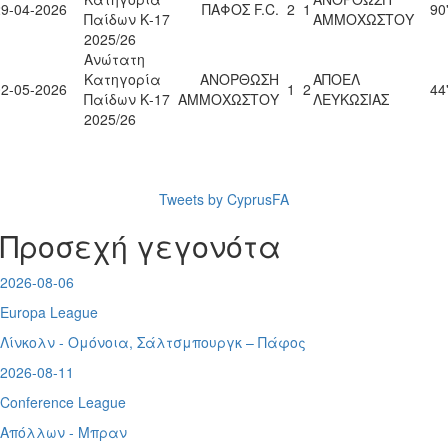
29-04-2026
ΠΑΦΟΣ F.C.
2
1
90
Παίδων Κ-17
ΑΜΜΟΧΩΣΤΟΥ
2025/26
Ανώτατη
Κατηγορία
ΑΝΟΡΘΩΣΗ
ΑΠΟΕΛ
02-05-2026
1
2
44
Παίδων Κ-17
ΑΜΜΟΧΩΣΤΟΥ
ΛΕΥΚΩΣΙΑΣ
2025/26
Tweets by CyprusFA
Προσεχή γεγονότα
2026-08-06
Europa League
Λίνκολν - Ομόνοια
,
Σάλτσμπουργκ – Πάφος
2026-08-11
Conference League
Απόλλων - Μπραν