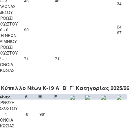
6 - 3
46'
46'
34'
ΛΛΩΝΑΣ
ΜΕΣΟΥ
ΟΡΘΩΣΗ
ΟΧΩΣΤΟΥ
24'
6 - 0
90'
67'
ΣΗ ΝΕΩΝ
ΛΙΜΝΙΟΥ
ΟΡΘΩΣΗ
ΟΧΩΣΤΟΥ
2 - 1
71'
71'
ΟΝΟΙΑ
ΚΩΣΙΑΣ
Κύπελλο Νέων Κ-19 Α΄ Β΄ Γ΄ Κατηγορίας 2025/26
ώνες
Λ
Μ
Έ
ΟΡΘΩΣΗ
ΟΧΩΣΤΟΥ
1 - 1
-8'
98'
ΟΝΟΙΑ
ΚΩΣΙΑΣ