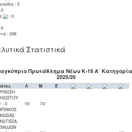
εκάδα : 3
 2
το
: 0
 0
τά : 298
λυτικά Στατιστικά
αγκύπριο Πρωτάθλημα Νέων Κ-19 Α΄ Κατηγορί
2025/26
ώνες
Λ
Μ
Έ
ΟΡΘΩΣΗ
ΟΧΩΣΤΟΥ
1 - 0
16'
74'
ΜΠΙΑΚΟΣ
ΚΩΣΙΑΣ
ΙΩΤΙΣΣΑ
ΕΜΙΔΙΩΝ