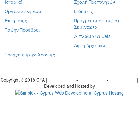
Ιστορικό
Σχολή Προπονητών
Οργανωτική Δομή
Ειδήσεις
Επιτροπές
Προγραμματισμένα
Σεμινάρια
Πρώην Προέδροι
Διπλώματα Uefa
Ληψη Αρχείων
Προηγούμενες Χρονιές
γραφείτε στο ενημερωτικό μας δελτίο
Copyright © 2018 CFA |
Privacy policy
-
Terms of Use
-
Cookie Policy
|
Developed and Hosted by
Change your consent