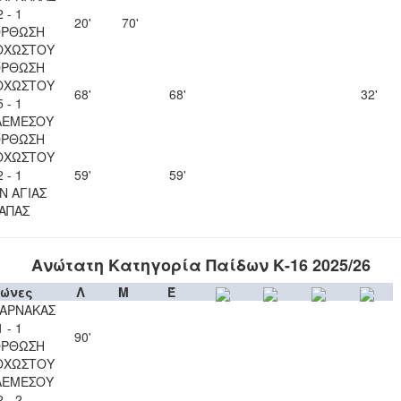
2 - 1
20'
70'
ΟΡΘΩΣΗ
ΟΧΩΣΤΟΥ
ΟΡΘΩΣΗ
ΟΧΩΣΤΟΥ
68'
68'
32'
5 - 1
ΛΕΜΕΣΟΥ
ΟΡΘΩΣΗ
ΟΧΩΣΤΟΥ
2 - 1
59'
59'
Ν ΑΓΙΑΣ
ΑΠΑΣ
Ανώτατη Κατηγορία Παίδων Κ-16 2025/26
ώνες
Λ
Μ
Έ
ΛΑΡΝΑΚΑΣ
1 - 1
90'
ΟΡΘΩΣΗ
ΟΧΩΣΤΟΥ
ΛΕΜΕΣΟΥ
2 - 2