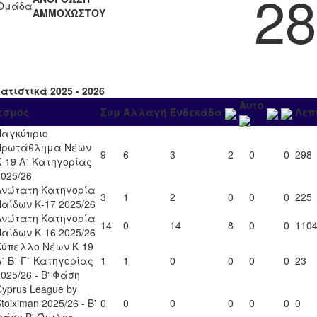
28
Ομάδα
ΑΜΜΟΧΩΣΤΟΥ
ατιστικά 2025 - 2026
Αυτο
εσμός
Συμ
Αλλαγή
Ενδεκάδα
Λεπ
Παγκύπριο
Πρωτάθλημα Νέων
9
6
3
2
0
0
298
Κ-19 Α΄ Κατηγορίας
2025/26
Ανώτατη Κατηγορία
3
1
2
0
0
0
225
Παίδων Κ-17 2025/26
Ανώτατη Κατηγορία
14
0
14
8
0
0
110
Παίδων Κ-16 2025/26
Κύπελλο Νέων Κ-19
Α΄ Β΄ Γ΄ Κατηγορίας
1
1
0
0
0
0
23
2025/26 - Β' Φάση
Cyprus League by
toiximan 2025/26 - Β'
0
0
0
0
0
0
0