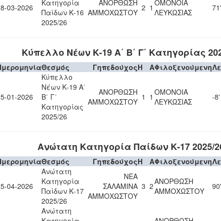
Κατηγορία
ΑΝΟΡΘΩΣΗ
ΟΜΟΝΟΙΑ
28-03-2026
2
1
71
Παίδων Κ-16
ΑΜΜΟΧΩΣΤΟΥ
ΛΕΥΚΩΣΙΑΣ
2025/26
Κύπελλο Νέων Κ-19 Α΄ Β΄ Γ΄ Κατηγορίας 202
Ημερομηνία
Θεσμός
Γηπεδούχος
H
A
Φιλοξενούμενη
Λ
Κύπελλο
Νέων Κ-19 Α΄
ΑΝΟΡΘΩΣΗ
ΟΜΟΝΟΙΑ
25-01-2026
Β΄ Γ΄
1
1
-8'
ΑΜΜΟΧΩΣΤΟΥ
ΛΕΥΚΩΣΙΑΣ
Κατηγορίας
2025/26
Ανώτατη Κατηγορία Παίδων Κ-17 2025/2
Ημερομηνία
Θεσμός
Γηπεδούχος
H
A
Φιλοξενούμενη
Λ
Ανώτατη
ΝΕΑ
Κατηγορία
ΑΝΟΡΘΩΣΗ
25-04-2026
ΣΑΛΑΜΙΝΑ
3
2
90
Παίδων Κ-17
ΑΜΜΟΧΩΣΤΟΥ
ΑΜΜΟΧΩΣΤΟΥ
2025/26
Ανώτατη
Κατηγορία
ΑΝΟΡΘΩΣΗ