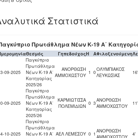
Φάση Β' Όμιλος
Αναλυτικά Στατιστικά
Παγκύπριο Πρωτάθλημα Νέων Κ-19 Α΄ Κατηγορία
Ημερομηνία
Θεσμός
Γηπεδούχος
H
A
Φιλοξενούμενη
Λ
Παγκύπριο
Πρωτάθλημα
ΑΝΟΡΘΩΣΗ
ΟΛΥΜΠΙΑΚΟΣ
13-09-2025
Νέων Κ-19 Α΄
1
0
16
ΑΜΜΟΧΩΣΤΟΥ
ΛΕΥΚΩΣΙΑΣ
Κατηγορίας
2025/26
Παγκύπριο
Πρωτάθλημα
ΚΑΡΜΙΩΤΙΣΣΑ
ΑΝΟΡΘΩΣΗ
20-09-2025
Νέων Κ-19 Α΄
0
3
11
ΠΟΛΕΜΙΔΙΩΝ
ΑΜΜΟΧΩΣΤΟΥ
Κατηγορίας
2025/26
Παγκύπριο
Πρωτάθλημα
ΑΝΟΡΘΩΣΗ
04-10-2025
Νέων Κ-19 Α΄
ΑΕΛ ΛΕΜΕΣΟΥ
0
1
4'
ΑΜΜΟΧΩΣΤΟΥ