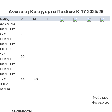
Ανώτατη Κατηγορία Παίδων Κ-17 2025/26
ώνες
Λ
Μ
Έ
ΣΑΛΑΜΙΝΑ
ΟΧΩΣΤΟΥ
3 - 2
90'
ΟΡΘΩΣΗ
ΟΧΩΣΤΟΥ
ΟΣ F.C.
2 - 1
90'
ΟΡΘΩΣΗ
ΟΧΩΣΤΟΥ
ΟΡΘΩΣΗ
ΟΧΩΣΤΟΥ
1 - 2
44'
46'
ΠΟΕΛ
ΚΩΣΙΑΣ
Νούμερο
Φανέλας
ΑΝΟΡΘΩΣΗ