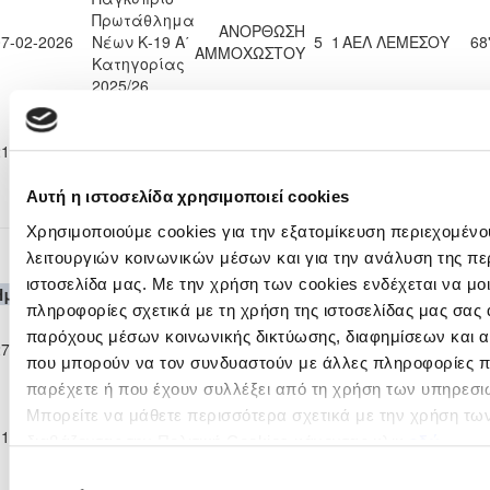
Πρωτάθλημα
ΑΝΟΡΘΩΣΗ
07-02-2026
Νέων Κ-19 Α΄
5
1
ΑΕΛ ΛΕΜΕΣΟΥ
68
ΑΜΜΟΧΩΣΤΟΥ
Κατηγορίας
2025/26
Παγκύπριο
Πρωτάθλημα
ΑΝΟΡΘΩΣΗ
ΑΟΑΝ ΑΓΙΑΣ
21-02-2026
Νέων Κ-19 Α΄
2
1
59
ΑΜΜΟΧΩΣΤΟΥ
ΝΑΠΑΣ
Κατηγορίας
2025/26
Αυτή η ιστοσελίδα χρησιμοποιεί cookies
Χρησιμοποιούμε cookies για την εξατομίκευση περιεχομένο
Ανώτατη Κατηγορία Παίδων Κ-16 2025/2
λειτουργιών κοινωνικών μέσων και για την ανάλυση της πε
ιστοσελίδα μας. Με την χρήση των cookies ενδέχεται να μ
Ημερομηνία
Θεσμός
Γηπεδούχος
H
A
Φιλοξενούμενη
Λ
πληροφορίες σχετικά με τη χρήση της ιστοσελίδας μας σας 
Ανώτατη
παρόχους μέσων κοινωνικής δικτύωσης, διαφημίσεων και α
Κατηγορία
ΑΕΚ
ΑΝΟΡΘΩΣΗ
27-09-2025
1
1
90
Παίδων Κ-16
ΛΑΡΝΑΚΑΣ
ΑΜΜΟΧΩΣΤΟΥ
που μπορούν να τον συνδυαστούν με άλλες πληροφορίες πο
2025/26
παρέχετε ή που έχουν συλλέξει από τη χρήση των υπηρεσι
Ανώτατη
Μπορείτε να μάθετε περισσότερα σχετικά με την χρήση τω
Κατηγορία
ΑΝΟΡΘΩΣΗ
11-10-2025
ΑΕΛ ΛΕΜΕΣΟΥ
2
2
90
διαβάζοντας την Πολιτική Cookies κάνοντας κλικ
εδώ
Παίδων Κ-16
ΑΜΜΟΧΩΣΤΟΥ
2025/26
Επιλογή