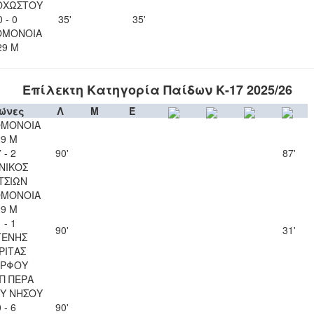
ΟΧΩΣΤΟΥ
0 - 0
35'
35'
ΟΜΟΝΟΙΑ
29 Μ
Επίλεκτη Κατηγορία Παίδων Κ-17 2025/26
ώνες
Λ
Μ
Έ
ΟΜΟΝΟΙΑ
29 Μ
 - 2
90'
87'
ΝΙΚΟΣ
ΤΣΙΩΝ
ΟΜΟΝΟΙΑ
29 Μ
 - 1
90'
31'
ΓΕΝΗΣ
ΡΙΤΑΣ
ΡΦΟΥ
Π ΠΕΡΑ
Υ ΝΗΣΟΥ
 - 6
90'