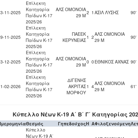
Επίλεκτη
Κατηγορία
ΑΛΣ ΟΜΟΝΟΙΑ
23-11-2025
2
1
ΑΣΙΛ ΛΥΣΗΣ
90'
Παίδων Κ-17
29 Μ
2025/26
Επίλεκτη
Κατηγορία
ΠΑΕΕΚ
ΑΛΣ ΟΜΟΝΟΙΑ
29-11-2025
1
2
90'
Παίδων Κ-17
ΚΕΡΥΝΕΙΑΣ
29 Μ
2025/26
Επίλεκτη
Κατηγορία
ΑΛΣ ΟΜΟΝΟΙΑ
13-12-2025
0
0
ΕΘΝΙΚΟΣ ΑΧΝΑΣ
90'
Παίδων Κ-17
29 Μ
2025/26
Επίλεκτη
ΔΙΓΕΝΗΣ
Κατηγορία
ΑΛΣ ΟΜΟΝΟΙΑ
21-02-2026
ΑΚΡΙΤΑΣ
1
4
61'
Παίδων Κ-17
29 Μ
ΜΟΡΦΟΥ
2025/26
Κύπελλο Νέων Κ-19 Α΄ Β΄ Γ΄ Κατηγορίας 202
Ημερομηνία
Θεσμός
Γηπεδούχος
H
A
Φιλοξενούμενη
Λε
Κύπελλο
Νέων Κ-19 Α΄