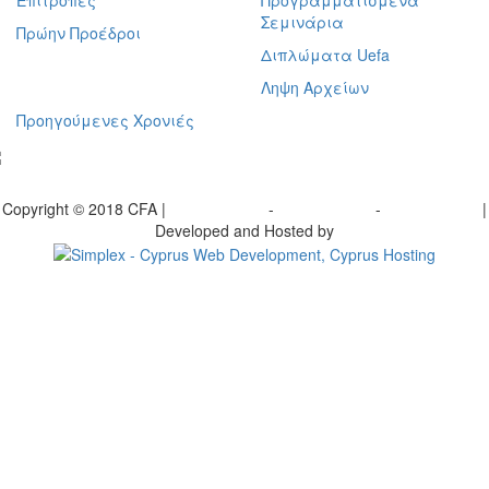
Επιτροπές
Προγραμματισμένα
Σεμινάρια
Πρώην Προέδροι
Διπλώματα Uefa
Ληψη Αρχείων
Προηγούμενες Χρονιές
γραφείτε στο ενημερωτικό μας δελτίο
Copyright © 2018 CFA |
Privacy policy
-
Terms of Use
-
Cookie Policy
|
Developed and Hosted by
Change your consent