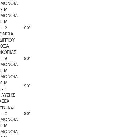
ΟΜΟΝΟΙΑ
29 Μ
ΟΜΟΝΟΙΑ
29 Μ
 - 2
90'
ΟΝΟΙΑ
ΔΙΠΠΟΥ
ΟΞΑ
ΚΟΠΙΑΣ
 - 9
90'
ΟΜΟΝΟΙΑ
29 Μ
ΟΜΟΝΟΙΑ
29 Μ
90'
 - 1
Λ ΛΥΣΗΣ
ΑΕΕΚ
ΥΝΕΙΑΣ
 - 2
90'
ΟΜΟΝΟΙΑ
29 Μ
ΟΜΟΝΟΙΑ