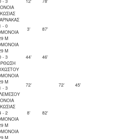
0 - 3
12'
78'
ΟΝΟΙΑ
ΚΩΣΙΑΣ
ΛΑΡΝΑΚΑΣ
1 - 0
3'
87'
ΟΜΟΝΟΙΑ
29 Μ
ΟΜΟΝΟΙΑ
29 Μ
0 - 3
44'
46'
ΟΡΘΩΣΗ
ΟΧΩΣΤΟΥ
ΟΜΟΝΟΙΑ
29 Μ
72'
72'
45'
1 - 3
 ΛΕΜΕΣΟΥ
ΟΝΟΙΑ
ΚΩΣΙΑΣ
4 - 2
8'
82'
ΟΜΟΝΟΙΑ
29 Μ
ΟΜΟΝΟΙΑ
29 Μ