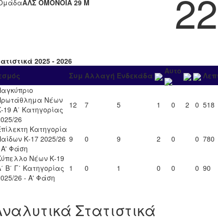
22
Ομάδα
ΑΛΣ ΟΜΟΝΟΙΑ 29 Μ
ατιστικά 2025 - 2026
Αυτο
εσμός
Συμ
Αλλαγή
Ενδεκάδα
Λεπ
Παγκύπριο
Πρωτάθλημα Νέων
12
7
5
1
0
2
0
518
Κ-19 Α΄ Κατηγορίας
2025/26
Επίλεκτη Κατηγορία
Παίδων Κ-17 2025/26
9
0
9
2
0
0
780
- Α' Φάση
Κύπελλο Νέων Κ-19
Α΄ Β΄ Γ΄ Κατηγορίας
1
0
1
0
0
0
90
2025/26 - Α' Φάση
Αναλυτικά Στατιστικά