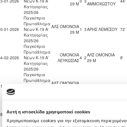
03-01-2026
Νέων Κ-19 Α΄
0
3
44'
29 Μ
ΑΜΜΟΧΩΣΤΟΥ
Κατηγορίας
2025/26
Παγκύπριο
Πρωτάθλημα
ΑΛΣ ΟΜΟΝΟΙΑ
10-01-2026
Νέων Κ-19 Α΄
1
3
ΑΡΗΣ ΛΕΜΕΣΟΥ
72'
29 Μ
Κατηγορίας
2025/26
Παγκύπριο
Πρωτάθλημα
ΟΜΟΝΟΙΑ
ΑΛΣ ΟΜΟΝΟΙΑ
14-02-2026
Νέων Κ-19 Α΄
4
2
8'
ΛΕΥΚΩΣΙΑΣ
29 Μ
Κατηγορίας
2025/26
Παγκύπριο
Πρωτάθλημα
ΑΛΣ ΟΜΟΝΟΙΑ
21-02-2026
Νέων Κ-19 Α΄
2
1
ΑΕΛ ΛΕΜΕΣΟΥ
0'
29 Μ
Κατηγορίας
2025/26
Παγκύπριο
Πρωτάθλημα
ΝΕΑ
ΑΛΣ ΟΜΟΝΟΙΑ
Αυτή η ιστοσελίδα χρησιμοποιεί cookies
28-02-2026
Νέων Κ-19 Α΄
ΣΑΛΑΜΙΝΑ
1
1
90'
29 Μ
Κατηγορίας
ΑΜΜΟΧΩΣΤΟΥ
Χρησιμοποιούμε cookies για την εξατομίκευση περιεχομένο
2025/26