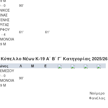
29 Μ
 - 0
90'
ΝΙΚΟΣ
ΧΝΑΣ
ΓΕΝΗΣ
ΡΙΤΑΣ
ΡΦΟΥ
61'
61'
 - 4
ΟΜΟΝΟΙΑ
29 Μ
Κύπελλο Νέων Κ-19 Α΄ Β΄ Γ΄ Κατηγορίας 2025/26
ώνες
Λ
Μ
Έ
ΛΕΜΕΣΟΥ
 - 0
90'
ΟΜΟΝΟΙΑ
29 Μ
Νούμερο
Φανέλας