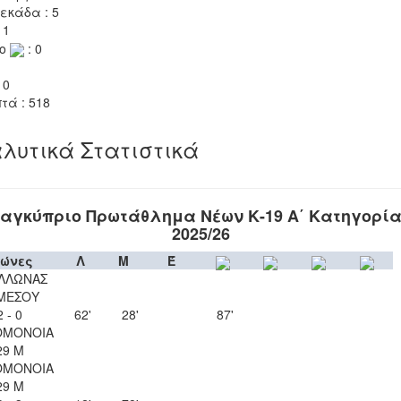
εκάδα : 5
 1
το
: 0
 0
τά : 518
λυτικά Στατιστικά
αγκύπριο Πρωτάθλημα Νέων Κ-19 Α΄ Κατηγορί
2025/26
ώνες
Λ
Μ
Έ
ΛΛΩΝΑΣ
ΜΕΣΟΥ
2 - 0
62'
28'
87'
ΟΜΟΝΟΙΑ
29 Μ
ΟΜΟΝΟΙΑ
29 Μ