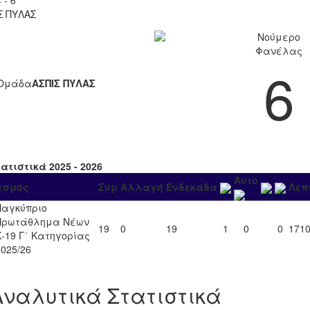
Σ ΠΥΛΑΣ
Νούμερο
Φανέλας
6
Ομάδα
ΑΣΠΙΣ ΠΥΛΑΣ
ατιστικά 2025 - 2026
Αυτο
εσμός
Συμ
Αλλαγή
Ενδεκάδα
Λεπ
Παγκύπριο
Πρωτάθλημα Νέων
19
0
19
1
0
0
171
Κ-19 Γ΄ Κατηγορίας
2025/26
Αναλυτικά Στατιστικά