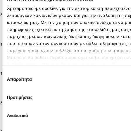
Παγκύπριο
Πρωτάθλημα
Χρησιμοποιούμε cookies για την εξατομίκευση περιεχομένο
ΑΠΟΝΑ
15-02-2026
Νέων Κ-19 Γ΄
1
1
ΑΣΠΙΣ ΠΥΛΑΣ
90'
λειτουργιών κοινωνικών μέσων και για την ανάλυση της πε
ΑΝΑΓΥΙΑΣ
Κατηγορίας
ιστοσελίδα μας. Με την χρήση των cookies ενδέχεται να μ
2025/26
πληροφορίες σχετικά με τη χρήση της ιστοσελίδας μας σας 
Παγκύπριο
παρόχους μέσων κοινωνικής δικτύωσης, διαφημίσεων και α
Πρωτάθλημα
21-02-2026
Νέων Κ-19 Γ΄
ΑΣΠΙΣ ΠΥΛΑΣ
1
2
ΑΣΙΛ ΛΥΣΗΣ
90'
που μπορούν να τον συνδυαστούν με άλλες πληροφορίες πο
Κατηγορίας
παρέχετε ή που έχουν συλλέξει από τη χρήση των υπηρεσι
2025/26
Μπορείτε να μάθετε περισσότερα σχετικά με την χρήση τω
Παγκύπριο
διαβάζοντας την Πολιτική Cookies κάνοντας κλικ
εδώ
Πρωτάθλημα
KRASAVA
01-03-2026
Νέων Κ-19 Γ΄
3
0
ΑΣΠΙΣ ΠΥΛΑΣ
90'
Επιλογή
Ε.Ν.Y.
Κατηγορίας
Απαραίτητα
συγκατάθεσης
2025/26
Παγκύπριο
Πρωτάθλημα
Προτιμήσεις
ΑΕΠ
08-03-2026
Νέων Κ-19 Γ΄
ΑΣΠΙΣ ΠΥΛΑΣ
1
6
90'
ΠΟΛΕΜΙΔΙΩΝ
Κατηγορίας
2025/26
Αναλυτικά
Παγκύπριο
Πρωτάθλημα
F.C. ΛΕΙΒΑΔΙΑ