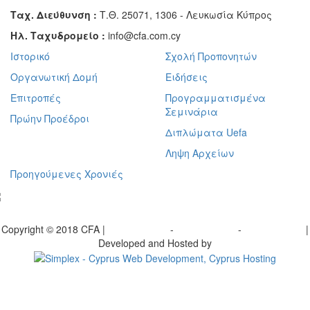
Ταχ. Διεύθυνση :
Τ.Θ. 25071, 1306 - Λευκωσία Κύπρος
Ηλ. Ταχυδρομείο :
info@cfa.com.cy
Ιστορικό
Σχολή Προπονητών
Οργανωτική Δομή
Ειδήσεις
Επιτροπές
Προγραμματισμένα
Σεμινάρια
Πρώην Προέδροι
Διπλώματα Uefa
Ληψη Αρχείων
Προηγούμενες Χρονιές
γραφείτε στο ενημερωτικό μας δελτίο
Copyright © 2018 CFA |
Privacy policy
-
Terms of Use
-
Cookie Policy
|
Developed and Hosted by
Change your consent