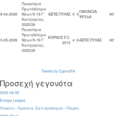
Παγκύπριο
Πρωτάθλημα
ΟΜΟΝΟΙΑ
19-04-2026
Νέων Κ-19 Γ΄
ΑΣΠΙΣ ΠΥΛΑΣ
5
0
90'
ΨΕΥΔΑ
Κατηγορίας
2025/26
Παγκύπριο
Πρωτάθλημα
ΚΟΡΝΟΣ F.C.
03-05-2026
Νέων Κ-19 Γ΄
4
6
ΑΣΠΙΣ ΠΥΛΑΣ
90'
2013
Κατηγορίας
2025/26
Tweets by CyprusFA
Προσεχή γεγονότα
2026-08-06
Europa League
Λίνκολν - Ομόνοια
,
Σάλτσμπουργκ – Πάφος
2026-08-11