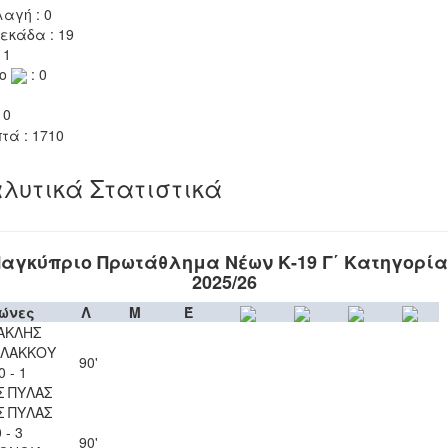
αγή : 0
εκάδα : 19
 1
το
: 0
 0
τά : 1710
λυτικά Στατιστικά
αγκύπριο Πρωτάθλημα Νέων Κ-19 Γ΄ Κατηγορί
2025/26
ώνες
Λ
Μ
Έ
ΑΚΛΗΣ
ΛΑΚΚΟΥ
90'
0 - 1
Σ ΠΥΛΑΣ
Σ ΠΥΛΑΣ
 - 3
90'