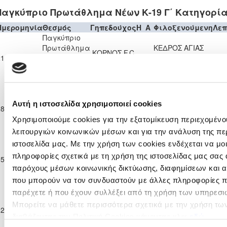
Παγκύπριο Πρωτάθλημα Νέων Κ-19 Γ΄ Κατηγορίας
Ημερομηνία
Θεσμός
Γηπεδούχος
H
A
Φιλοξενούμενη
Λεπ
Παγκύπριο
Πρωτάθλημα
ΚΕΔΡΟΣ ΑΓΙΑΣ
ΚΟΡΝΟΣ F.C.
21-09-2025
Νέων Κ-19 Γ΄
0
3
ΜΑΡΙΝΑΣ
90'
2013
Κατηγορίας
ΣΚΥΛΛΟΥΡΑΣ
2025/26
Παγκύπριο
ΚΕΔΡΟΣ
Πρωτάθλημα
ΑΓΙΑΣ
F.C. ΛΕΙΒΑΔΙΑ
Αυτή η ιστοσελίδα χρησιμοποιεί cookies
28-09-2025
Νέων Κ-19 Γ΄
2
1
78'
ΜΑΡΙΝΑΣ
2022
Κατηγορίας
Χρησιμοποιούμε cookies για την εξατομίκευση περιεχομένο
ΣΚΥΛΛΟΥΡΑΣ
2025/26
λειτουργιών κοινωνικών μέσων και για την ανάλυση της πε
Παγκύπριο
ιστοσελίδα μας. Με την χρήση των cookies ενδέχεται να μ
Πρωτάθλημα
ΚΕΔΡΟΣ ΑΓΙΑΣ
ΞΥΛΟΦΑΓΟΥ
πληροφορίες σχετικά με τη χρήση της ιστοσελίδας μας σας 
05-10-2025
Νέων Κ-19 Γ΄
1
4
ΜΑΡΙΝΑΣ
90'
F.C.
παρόχους μέσων κοινωνικής δικτύωσης, διαφημίσεων και α
Κατηγορίας
ΣΚΥΛΛΟΥΡΑΣ
2025/26
που μπορούν να τον συνδυαστούν με άλλες πληροφορίες πο
Παγκύπριο
παρέχετε ή που έχουν συλλέξει από τη χρήση των υπηρεσι
ΚΕΔΡΟΣ
Πρωτάθλημα
ΑΓΙΑΣ
ΑΠΕΑ
Μπορείτε να μάθετε περισσότερα σχετικά με την χρήση τω
12-10-2025
Νέων Κ-19 Γ΄
1
10
90'
ΜΑΡΙΝΑΣ
ΑΚΡΩΤΗΡΙΟΥ
διαβάζοντας την Πολιτική Cookies κάνοντας κλικ
εδώ
Κατηγορίας
ΣΚΥΛΛΟΥΡΑΣ