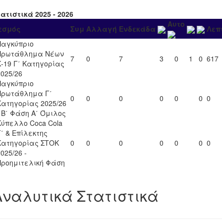
ατιστικά 2025 - 2026
Αυτο
εσμός
Συμ
Αλλαγή
Ενδεκάδα
Λεπ
Παγκύπριο
Πρωτάθλημα Νέων
7
0
7
3
0
1
0
617
Κ-19 Γ΄ Κατηγορίας
2025/26
Παγκύπριο
Πρωτάθλημα Γ΄
0
0
0
0
0
0
0
Κατηγορίας 2025/26
- Β΄ Φάση Α΄ Όμιλος
Κύπελλο Coca Cola
Γ΄ & Επίλεκτης
Κατηγορίας ΣΤΟΚ
0
0
0
0
0
0
0
025/26 -
Προημιτελική Φάση
Αναλυτικά Στατιστικά