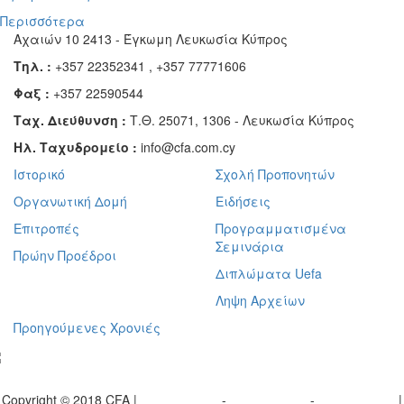
Περισσότερα
Αχαιών 10 2413 - Έγκωμη Λευκωσία Κύπρος
Τηλ. :
+357 22352341 , +357 77771606
Φαξ :
+357 22590544
Ταχ. Διεύθυνση :
Τ.Θ. 25071, 1306 - Λευκωσία Κύπρος
Ηλ. Ταχυδρομείο :
info@cfa.com.cy
Ιστορικό
Σχολή Προπονητών
Οργανωτική Δομή
Ειδήσεις
Επιτροπές
Προγραμματισμένα
Σεμινάρια
Πρώην Προέδροι
Διπλώματα Uefa
Ληψη Αρχείων
Προηγούμενες Χρονιές
γραφείτε στο ενημερωτικό μας δελτίο
Copyright © 2018 CFA |
Privacy policy
-
Terms of Use
-
Cookie Policy
|