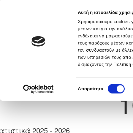
Αυτή η ιστοσελίδα χρησι
Αρχική
Νέα & Πληροφορίες
Εθνικές Ομάδες
Χρησιμοποιούμε cookies γ
μέσων και για την ανάλυσ
ενδέχεται να μοιραστούμε
τους παρόχους μέσων κοι
Previous
ΝΙΚΟΛΑΣ ΣΤΥΛΙΑΝΟΥ
τον συνδυαστούν με άλλες
των υπηρεσιών τους από 
διαβάζοντας την Πολιτική
α
ΕΘΝΙΚΟΣ ΛΑΤΣΙΩΝ
 Γέννησης: 30/11/-1
Νούμερο 
Επιλογή
Απαραίτητα
1
συγκατάθεσης
ατιστικά 2025 - 2026