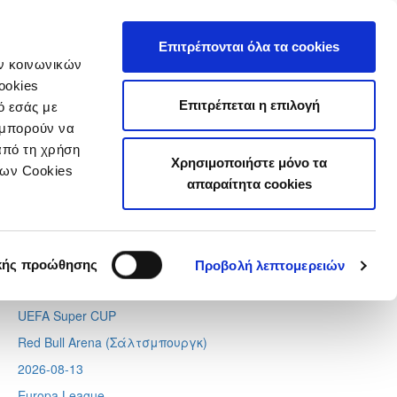
τιστικά
Επιτρέπονται όλα τα cookies
ών κοινωνικών
ookies
Επιτρέπεται η επιλογή
ό εσάς με
 μπορούν να
Next
Tweets by CyprusFA
από τη χρήση
Χρησιμοποιήστε μόνο τα
Προσεχή γεγονότα
των Cookies
απαραίτητα cookies
2026-08-11
Conference League
Απόλλων - Μπραν
κής προώθησης
Προβολή λεπτομερειών
2026-08-12
UEFA Super CUP
Red Bull Arena (
Σάλτσμπουργκ)
2026-08-13
Europa League