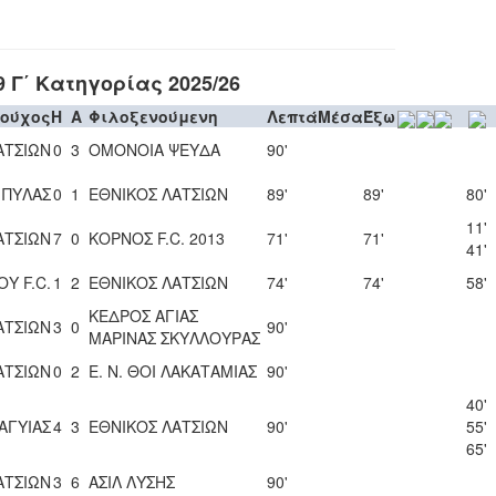
Γ΄ Κατηγορίας 2025/26
δούχος
H
A
Φιλοξενούμενη
Λεπτά
Μέσα
Έξω
ΑΤΣΙΩΝ
0
3
ΟΜΟΝΟΙΑ ΨΕΥΔΑ
90'
 ΠΥΛΑΣ
0
1
ΕΘΝΙΚΟΣ ΛΑΤΣΙΩΝ
89'
89'
80'
11'
ΑΤΣΙΩΝ
7
0
ΚΟΡΝΟΣ F.C. 2013
71'
71'
41'
Υ F.C.
1
2
ΕΘΝΙΚΟΣ ΛΑΤΣΙΩΝ
74'
74'
58'
ΚΕΔΡΟΣ ΑΓΙΑΣ
ΑΤΣΙΩΝ
3
0
90'
ΜΑΡΙΝΑΣ ΣΚΥΛΛΟΥΡΑΣ
ΑΤΣΙΩΝ
0
2
Ε. Ν. ΘΟΙ ΛΑΚΑΤΑΜΙΑΣ
90'
40'
ΑΓΥΙΑΣ
4
3
ΕΘΝΙΚΟΣ ΛΑΤΣΙΩΝ
90'
55'
65'
ΑΤΣΙΩΝ
3
6
ΑΣΙΛ ΛΥΣΗΣ
90'