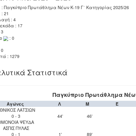
 : Παγκύπριο Πρωτάθλημα Νέων Κ-19 Γ΄ Κατηγορίας 2025/26
 : 21
αγή : 4
εκάδα : 17
 3
το
: 0
 0
τά : 1279
λυτικά Στατιστικά
Παγκύπριο Πρωτάθλημα Νέων 
Αγώνες
Λ
Μ
Έ
ΘΝΙΚΟΣ ΛΑΤΣΙΩΝ
0 - 3
44'
46'
ΟΜΟΝΟΙΑ ΨΕΥΔΑ
ΑΣΠΙΣ ΠΥΛΑΣ
0 - 1
1'
89'