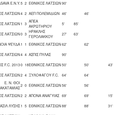
SAVA Ε.Ν.Y.
5
2
ΕΘΝΙΚΟΣ ΛΑΤΣΙΩΝ
90'
ΟΣ ΛΑΤΣΙΩΝ
4
2
ΑΕΠ ΠΟΛΕΜΙΔΙΩΝ
46'
46'
ΑΠΕΑ
ΟΣ ΛΑΤΣΙΩΝ
1
3
5'
85'
ΑΚΡΩΤΗΡΙΟΥ
ΗΡΑΚΛΗΣ
ΟΣ ΛΑΤΣΙΩΝ
0
3
27'
63'
ΓΕΡΟΛΑΚΚΟΥ
ΟΙΑ ΨΕΥΔΑ
1
1
ΕΘΝΙΚΟΣ ΛΑΤΣΙΩΝ
62'
62'
ΟΣ ΛΑΤΣΙΩΝ
4
4
ΑΣΠΙΣ ΠΥΛΑΣ
90'
Σ F.C. 2013
0
18
ΕΘΝΙΚΟΣ ΛΑΤΣΙΩΝ
50'
50'
43'
ΟΣ ΛΑΤΣΙΩΝ
2
4
ΞΥΛΟΦΑΓΟΥ F.C.
64'
64'
Ε. Ν. ΘΟΙ
2
0
ΕΘΝΙΚΟΣ ΛΑΤΣΙΩΝ
56'
56'
ΑΚΑΤΑΜΙΑΣ
ΟΣ ΛΑΤΣΙΩΝ
2
2
ΑΠΟΝΑ ΑΝΑΓΥΙΑΣ
69'
69'
15'
ΑΣΙΛ ΛΥΣΗΣ
1
5
ΕΘΝΙΚΟΣ ΛΑΤΣΙΩΝ
88'
88'
31'