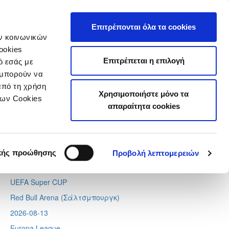
τιστικά
Επιτρέπονται όλα τα cookies
ών κοινωνικών
ookies
Επιτρέπεται η επιλογή
ό εσάς με
 μπορούν να
Next
Tweets by CyprusFA
από τη χρήση
Χρησιμοποιήστε μόνο τα
Προσεχή γεγονότα
των Cookies
απαραίτητα cookies
2026-08-11
Conference League
Απόλλων - Μπραν
κής προώθησης
Προβολή λεπτομερειών
2026-08-12
UEFA Super CUP
Red Bull Arena (
Σάλτσμπουργκ)
2026-08-13
Europa League