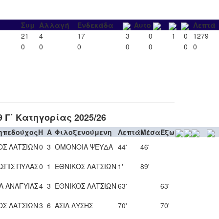
Συμ
Αλλαγή
Ενδεκάδα
Αυτο
Λεπτά
21
4
17
3
0
1
0
1279
0
0
0
0
0
0
0
Γ΄ Κατηγορίας 2025/26
ηπεδούχος
H
A
Φιλοξενούμενη
Λεπτά
Μέσα
Έξω
ΟΣ ΛΑΤΣΙΩΝ
0
3
ΟΜΟΝΟΙΑ ΨΕΥΔΑ
44'
46'
ΣΠΙΣ ΠΥΛΑΣ
0
1
ΕΘΝΙΚΟΣ ΛΑΤΣΙΩΝ
1'
89'
Α ΑΝΑΓΥΙΑΣ
4
3
ΕΘΝΙΚΟΣ ΛΑΤΣΙΩΝ
63'
63'
ΟΣ ΛΑΤΣΙΩΝ
3
6
ΑΣΙΛ ΛΥΣΗΣ
70'
70'