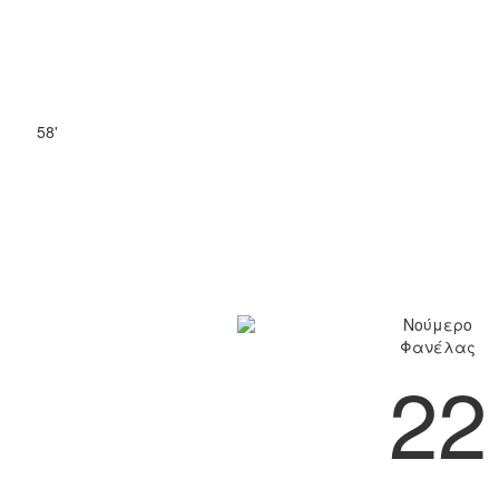
58'
Νούμερο
Φανέλας
22