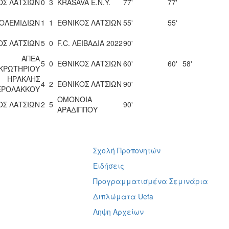
ΟΣ ΛΑΤΣΙΩΝ
0
3
KRASAVA Ε.Ν.Y.
77'
77'
ΠΟΛΕΜΙΔΙΩΝ
1
1
ΕΘΝΙΚΟΣ ΛΑΤΣΙΩΝ
55'
55'
ΟΣ ΛΑΤΣΙΩΝ
5
0
F.C. ΛΕΙΒΑΔΙΑ 2022
90'
ΑΠΕΑ
5
0
ΕΘΝΙΚΟΣ ΛΑΤΣΙΩΝ
60'
60'
58'
ΚΡΩΤΗΡΙΟΥ
ΗΡΑΚΛΗΣ
4
2
ΕΘΝΙΚΟΣ ΛΑΤΣΙΩΝ
90'
ΕΡΟΛΑΚΚΟΥ
ΟΜΟΝΟΙΑ
ΟΣ ΛΑΤΣΙΩΝ
2
5
90'
ΑΡΑΔΙΠΠΟΥ
Σχολή Προπονητών
ή
Ειδήσεις
Προγραμματισμένα Σεμινάρια
Διπλώματα Uefa
Ληψη Αρχείων