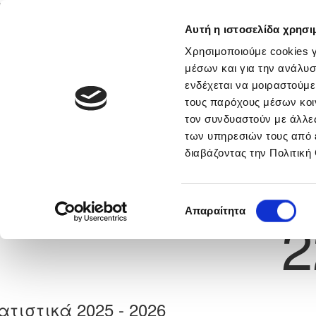
Αυτή η ιστοσελίδα χρησι
Αρχική
Νέα & Πληροφορίες
Εθνικές Ομάδες
Χρησιμοποιούμε cookies γ
μέσων και για την ανάλυσ
ενδέχεται να μοιραστούμε
τους παρόχους μέσων κοι
Previous
ΡΑΦΑΗΛ ΜΙΧΑΛΑ
τον συνδυαστούν με άλλες
των υπηρεσιών τους από 
διαβάζοντας την Πολιτική
α
ΕΘΝΙΚΟΣ ΛΑΤΣΙΩΝ
 Γέννησης: 30/11/-1
Νούμερο 
Επιλογή
Απαραίτητα
2
συγκατάθεσης
ατιστικά 2025 - 2026