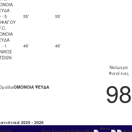
ΟΝΟΙΑ
ΕΥΔΑ
 - 5
55'
55'
ΟΦΑΓΟΥ
F.C.
ΟΝΟΙΑ
ΕΥΔΑ
 - 1
46'
46'
ΝΙΚΟΣ
ΤΣΙΩΝ
Νούμερο
Φανέλας
98
Ομάδα
ΟΜΟΝΟΙΑ ΨΕΥΔΑ
ατιστικά 2025 - 2026
Αυτο
εσμός
Συμ
Αλλαγή
Ενδεκάδα
Λεπ