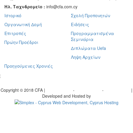
Ηλ. Ταχυδρομείο :
info@cfa.com.cy
Ιστορικό
Σχολή Προπονητών
Οργανωτική Δομή
Ειδήσεις
Επιτροπές
Προγραμματισμένα
Σεμινάρια
Πρώην Προέδροι
Διπλώματα Uefa
Ληψη Αρχείων
Προηγούμενες Χρονιές
γραφείτε στο ενημερωτικό μας δελτίο
Copyright © 2018 CFA |
Privacy policy
-
Terms of Use
-
Cookie Policy
|
Developed and Hosted by
Change your consent