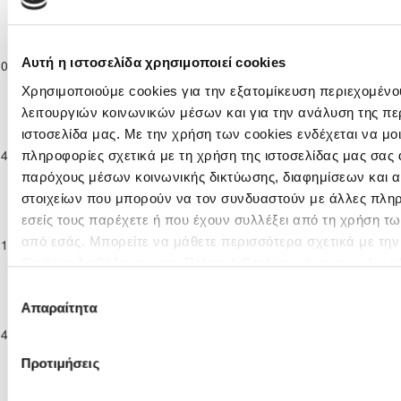
2025/26
Παγκύπριο
Πρωτάθλημα
ΟΜΟΝΟΙΑ
ΟΜΟΝΟΙΑ
Αυτή η ιστοσελίδα χρησιμοποιεί cookies
30-11-2025
Νέων Κ-19 Γ΄
8
0
15'
ΑΡΑΔΙΠΠΟΥ
ΨΕΥΔΑ
Κατηγορίας
Χρησιμοποιούμε cookies για την εξατομίκευση περιεχομένο
2025/26
λειτουργιών κοινωνικών μέσων και για την ανάλυση της πε
Παγκύπριο
ΚΕΔΡΟΣ
ιστοσελίδα μας. Με την χρήση των cookies ενδέχεται να μ
Πρωτάθλημα
ΑΓΙΑΣ
ΟΜΟΝΟΙΑ
14-12-2025
Νέων Κ-19 Γ΄
1
5
90'
πληροφορίες σχετικά με τη χρήση της ιστοσελίδας μας σας 
ΜΑΡΙΝΑΣ
ΨΕΥΔΑ
Κατηγορίας
παρόχους μέσων κοινωνικής δικτύωσης, διαφημίσεων και α
ΣΚΥΛΛΟΥΡΑΣ
2025/26
στοιχείων που μπορούν να τον συνδυαστούν με άλλες πλη
Παγκύπριο
εσείς τους παρέχετε ή που έχουν συλλέξει από τη χρήση τ
Πρωτάθλημα
ΟΜΟΝΟΙΑ
από εσάς. Μπορείτε να μάθετε περισσότερα σχετικά με τη
21-12-2025
Νέων Κ-19 Γ΄
0
7
ΑΣΠΙΣ ΠΥΛΑΣ
90'
ΨΕΥΔΑ
Κατηγορίας
Cookies διαβάζοντας την Πολιτική Cookies κάνοντας κλικ
ε
2025/26
Επιλογή
Παγκύπριο
Απαραίτητα
συγκατάθεσης
Πρωτάθλημα
ΚΟΡΝΟΣ F.C.
ΟΜΟΝΟΙΑ
04-01-2026
Νέων Κ-19 Γ΄
2
4
46'
2013
ΨΕΥΔΑ
Κατηγορίας
Προτιμήσεις
2025/26
Παγκύπριο