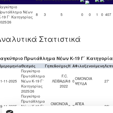
Παγκύπριο
Πρωτάθλημα Νέων
8
3
5
0
0
1
0
407
Κ-19 Γ΄ Κατηγορίας
2025/26
Αναλυτικά Στατιστικά
αγκύπριο Πρωτάθλημα Νέων Κ-19 Γ΄ Κατηγορίας
Ημερομηνία
Θεσμός
Γηπεδούχος
H
A
Φιλοξενούμενη
Λεπ
Παγκύπριο
Πρωτάθλημα
F.C.
ΟΜΟΝΟΙΑ
01-11-2025
Νέων Κ-19 Γ΄
ΛΕΙΒΑΔΙΑ
8
0
27'
ΨΕΥΔΑ
Κατηγορίας
2022
2025/26
Παγκύπριο
Πρωτάθλημα
ΟΜΟΝΟΙΑ
ΑΠΕΑ
09-11-2025
Νέων Κ-19 Γ΄
0
7
38'
ΨΕΥΔΑ
ΑΚΡΩΤΗΡΙΟΥ
Κατηγορίας