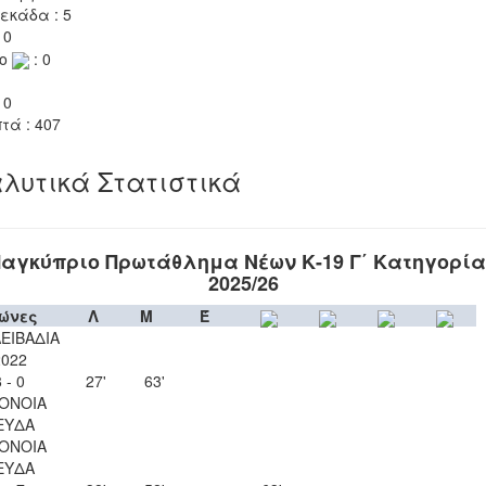
εκάδα : 5
 0
το
: 0
 0
τά : 407
λυτικά Στατιστικά
αγκύπριο Πρωτάθλημα Νέων Κ-19 Γ΄ Κατηγορί
2025/26
ώνες
Λ
Μ
Έ
ΛΕΙΒΑΔΙΑ
2022
 - 0
27'
63'
ΟΝΟΙΑ
ΕΥΔΑ
ΟΝΟΙΑ
ΕΥΔΑ