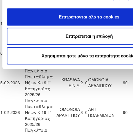
2025/26
Παγκύπριο
Πρωτάθλημα
Επιτρέπονται όλα τα cookies
ΑΠΟΝΑ
ΟΜΟΝΟΙΑ
01-02-2026
Νέων Κ-19 Γ΄
1
4
90'
ΑΝΑΓΥΙΑΣ
ΑΡΑΔΙΠΠΟΥ
Κατηγορίας
2025/26
Επιτρέπεται η επιλογή
Παγκύπριο
Πρωτάθλημα
ΟΜΟΝΟΙΑ
08-02-2026
Νέων Κ-19 Γ΄
3
0
ΑΣΙΛ ΛΥΣΗΣ
90'
ΑΡΑΔΙΠΠΟΥ
Χρησιμοποιήστε μόνο τα απαραίτητα cooki
Κατηγορίας
2025/26
Παγκύπριο
Πρωτάθλημα
KRASAVA
ΟΜΟΝΟΙΑ
15-02-2026
Νέων Κ-19 Γ΄
2
0
90'
Ε.Ν.Y.
ΑΡΑΔΙΠΠΟΥ
Κατηγορίας
2025/26
Παγκύπριο
Πρωτάθλημα
ΟΜΟΝΟΙΑ
ΑΕΠ
21-02-2026
Νέων Κ-19 Γ΄
3
0
90'
ΑΡΑΔΙΠΠΟΥ
ΠΟΛΕΜΙΔΙΩΝ
Κατηγορίας
2025/26
Παγκύπριο