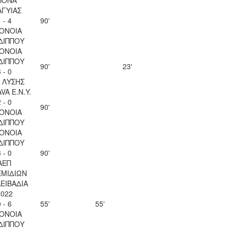
ΑΓΥΙΑΣ
 - 4
90'
ΟΝΟΙΑ
ΔΙΠΠΟΥ
ΟΝΟΙΑ
ΔΙΠΠΟΥ
90'
23'
 - 0
Λ ΛΥΣΗΣ
VA Ε.Ν.Y.
 - 0
90'
ΟΝΟΙΑ
ΔΙΠΠΟΥ
ΟΝΟΙΑ
ΔΙΠΠΟΥ
 - 0
90'
ΑΕΠ
ΜΙΔΙΩΝ
ΛΕΙΒΑΔΙΑ
2022
 - 6
55'
55'
ΟΝΟΙΑ
ΔΙΠΠΟΥ