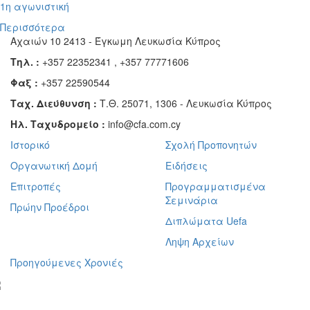
1η αγωνιστική
Περισσότερα
Αχαιών 10 2413 - Έγκωμη Λευκωσία Κύπρος
Τηλ. :
+357 22352341 , +357 77771606
Φαξ :
+357 22590544
Ταχ. Διεύθυνση :
Τ.Θ. 25071, 1306 - Λευκωσία Κύπρος
Ηλ. Ταχυδρομείο :
info@cfa.com.cy
Ιστορικό
Σχολή Προπονητών
Οργανωτική Δομή
Ειδήσεις
Επιτροπές
Προγραμματισμένα
Σεμινάρια
Πρώην Προέδροι
Διπλώματα Uefa
Ληψη Αρχείων
Προηγούμενες Χρονιές
γραφείτε στο ενημερωτικό μας δελτίο