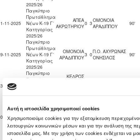
2025/26
Παγκύπριο
Πρωτάθλημα
ΑΠΕΑ
ΟΜΟΝΟΙΑ
01-11-2025
Νέων Κ-19 Γ΄
0
3
90'
ΑΚΡΩΤΗΡΙΟΥ
ΑΡΑΔΙΠΠΟΥ
Κατηγορίας
2025/26
Παγκύπριο
Πρωτάθλημα
ΟΜΟΝΟΙΑ
Π.Ο. ΑΧΥΡΩΝΑΣ
09-11-2025
Νέων Κ-19 Γ΄
3
0
90'
ΑΡΑΔΙΠΠΟΥ
ΟΝΗΣΙΛΟΣ
Κατηγορίας
2025/26
Παγκύπριο
ΚΕΔΡΟΣ
Πρωτάθλημα
ΑΓΙΑΣ
ΟΜΟΝΟΙΑ
23-11-2025
Νέων Κ-19 Γ΄
0
3
65'
ΜΑΡΙΝΑΣ
ΑΡΑΔΙΠΠΟΥ
Κατηγορίας
ΣΚΥΛΛΟΥΡΑΣ
2025/26
Παγκύπριο
Αυτή η ιστοσελίδα χρησιμοποιεί cookies
Πρωτάθλημα
ΟΜΟΝΟΙΑ
ΟΜΟΝΟΙΑ
30-11-2025
Νέων Κ-19 Γ΄
8
0
90'
Χρησιμοποιούμε cookies για την εξατομίκευση περιεχομένο
ΑΡΑΔΙΠΠΟΥ
ΨΕΥΔΑ
Κατηγορίας
λειτουργιών κοινωνικών μέσων και για την ανάλυση της πε
2025/26
ιστοσελίδα μας. Με την χρήση των cookies ενδέχεται να μ
Παγκύπριο