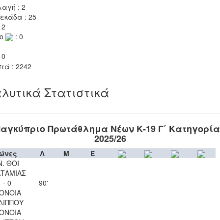
αγή : 2
εκάδα : 25
 2
το
: 0
 0
τά : 2242
λυτικά Στατιστικά
αγκύπριο Πρωτάθλημα Νέων Κ-19 Γ΄ Κατηγορί
2025/26
ώνες
Λ
Μ
Έ
Ν. ΘΟΙ
ΤΑΜΙΑΣ
 - 0
90'
ΟΝΟΙΑ
ΔΙΠΠΟΥ
ΟΝΟΙΑ