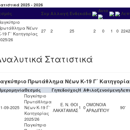
ατιστικά 2025 - 2026
Αυτο
εσμός
Συμ
Αλλαγή
Ενδεκάδα
Λεπ
Παγκύπριο
Πρωτάθλημα Νέων
27
2
25
2
0
1
0
224
Κ-19 Γ΄ Κατηγορίας
2025/26
Αναλυτικά Στατιστικά
αγκύπριο Πρωτάθλημα Νέων Κ-19 Γ΄ Κατηγορίας
Ημερομηνία
Θεσμός
Γηπεδούχος
H
A
Φιλοξενούμενη
Λεπ
Παγκύπριο
Πρωτάθλημα
Ε. Ν. ΘΟΙ
ΟΜΟΝΟΙΑ
21-09-2025
Νέων Κ-19 Γ΄
1
0
90'
ΛΑΚΑΤΑΜΙΑΣ
ΑΡΑΔΙΠΠΟΥ
Κατηγορίας
2025/26
Παγκύπριο