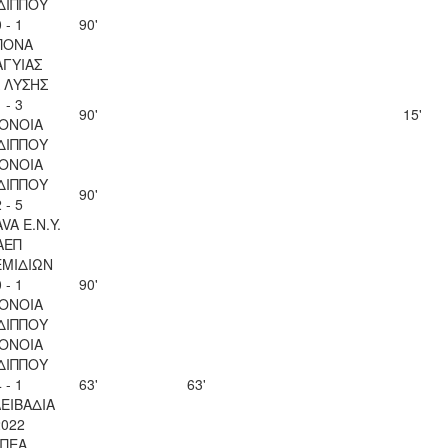
ΔΙΠΠΟΥ
 - 1
90'
ΠΟΝΑ
ΑΓΥΙΑΣ
Λ ΛΥΣΗΣ
 - 3
90'
15'
ΟΝΟΙΑ
ΔΙΠΠΟΥ
ΟΝΟΙΑ
ΔΙΠΠΟΥ
90'
 - 5
VA Ε.Ν.Y.
ΑΕΠ
ΜΙΔΙΩΝ
 - 1
90'
ΟΝΟΙΑ
ΔΙΠΠΟΥ
ΟΝΟΙΑ
ΔΙΠΠΟΥ
 - 1
63'
63'
ΛΕΙΒΑΔΙΑ
2022
ΠΕΑ