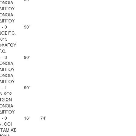
ΟΝΟΙΑ
ΔΙΠΠΟΥ
ΟΝΟΙΑ
ΔΙΠΠΟΥ
 - 0
90'
ΟΣ F.C.
2013
ΟΦΑΓΟΥ
F.C.
 - 3
90'
ΟΝΟΙΑ
ΔΙΠΠΟΥ
ΟΝΟΙΑ
ΔΙΠΠΟΥ
 - 1
90'
ΝΙΚΟΣ
ΤΣΙΩΝ
ΟΝΟΙΑ
ΔΙΠΠΟΥ
 - 0
16'
74'
Ν. ΘΟΙ
ΤΑΜΙΑΣ
ΠΟΝΑ