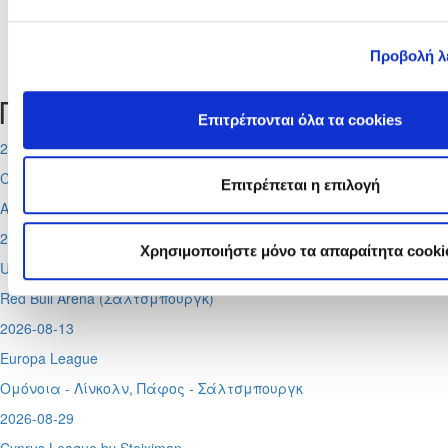
Προβολή λ
Tweets by CyprusFA
Προσεχή γεγονότα
Επιτρέπονται όλα τα cookies
2026-08-11
Conference League
Επιτρέπεται η επιλογή
Απόλλων - Μπραν
2026-08-12
Χρησιμοποιήστε μόνο τα απαραίτητα cooki
UEFA Super CUP
Red Bull Arena (
Σάλτσμπουργκ)
2026-08-13
Europa League
Ομόνοια - Λίνκολν, Πάφος -
Σάλτσμπουργκ
2026-08-29