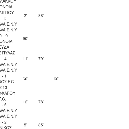
ΛΑΚΚΟΥ
ΟΝΟΙΑ
ΔΙΠΠΟΥ
2'
88'
 - 5
VA Ε.Ν.Y.
VA Ε.Ν.Y.
0 - 0
90'
ΟΝΟΙΑ
ΕΥΔΑ
Σ ΠΥΛΑΣ
 - 4
11'
79'
VA Ε.Ν.Y.
VA Ε.Ν.Y.
 - 1
60'
60'
ΟΣ F.C.
2013
ΟΦΑΓΟΥ
F.C.
12'
78'
 - 6
VA Ε.Ν.Y.
VA Ε.Ν.Y.
 - 2
5'
85'
ΝΙΚΟΣ