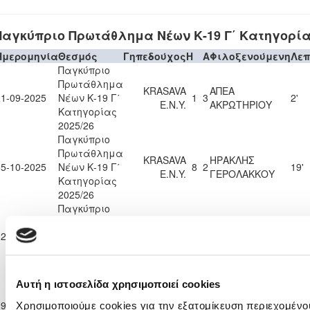
Παγκύπριο Πρωτάθλημα Νέων Κ-19 Γ΄ Κατηγορίας
Ημερομηνία
Θεσμός
Γηπεδούχος
H
A
Φιλοξενούμενη
Λεπ
Παγκύπριο
Πρωτάθλημα
KRASAVA
ΑΠΕΑ
21-09-2025
Νέων Κ-19 Γ΄
1
3
2'
Ε.Ν.Y.
ΑΚΡΩΤΗΡΙΟΥ
Κατηγορίας
2025/26
Παγκύπριο
Πρωτάθλημα
KRASAVA
ΗΡΑΚΛΗΣ
05-10-2025
Νέων Κ-19 Γ΄
8
2
19'
Ε.Ν.Y.
ΓΕΡΟΛΑΚΚΟΥ
Κατηγορίας
2025/26
Παγκύπριο
Πρωτάθλημα
ΟΜΟΝΟΙΑ
12-10-2025
Νέων Κ-19 Γ΄
2
5
KRASAVA Ε.Ν.Y.
2'
ΑΡΑΔΙΠΠΟΥ
Κατηγορίας
2025/26
Παγκύπριο
Αυτή η ιστοσελίδα χρησιμοποιεί cookies
Πρωτάθλημα
KRASAVA
ΟΜΟΝΟΙΑ
19-10-2025
Νέων Κ-19 Γ΄
10
0
90'
Χρησιμοποιούμε cookies για την εξατομίκευση περιεχομένο