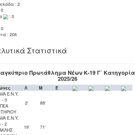
εκάδα : 2
 0
το
: 0
 0
τά : 206
λυτικά Στατιστικά
αγκύπριο Πρωτάθλημα Νέων Κ-19 Γ΄ Κατηγορί
2025/26
ώνες
Λ
Μ
Έ
VA Ε.Ν.Y.
 - 3
2'
88'
ΠΕΑ
ΤΗΡΙΟΥ
VA Ε.Ν.Y.
 - 2
19'
71'
ΑΚΛΗΣ