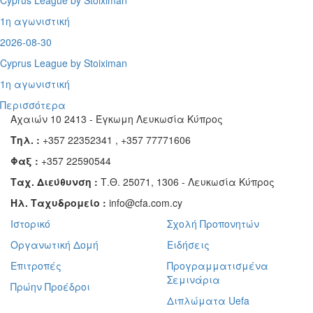
Cyprus League by Stoiximan
1η αγωνιστική
2026-08-30
Cyprus League by Stoiximan
1η αγωνιστική
Περισσότερα
Αχαιών 10 2413 - Έγκωμη Λευκωσία Κύπρος
Τηλ. :
+357 22352341 , +357 77771606
Φαξ :
+357 22590544
Ταχ. Διεύθυνση :
Τ.Θ. 25071, 1306 - Λευκωσία Κύπρος
Ηλ. Ταχυδρομείο :
info@cfa.com.cy
Ιστορικό
Σχολή Προπονητών
Οργανωτική Δομή
Ειδήσεις
Επιτροπές
Προγραμματισμένα
Σεμινάρια
Πρώην Προέδροι
Διπλώματα Uefa