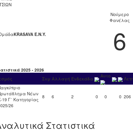
ΤΣΙΩΝ
Νούμερο
Φανέλας
6
Ομάδα
KRASAVA Ε.Ν.Y.
ατιστικά 2025 - 2026
Αυτο
εσμός
Συμ
Αλλαγή
Ενδεκάδα
Λεπ
Παγκύπριο
Πρωτάθλημα Νέων
8
6
2
0
0
0
206
Κ-19 Γ΄ Κατηγορίας
2025/26
Αναλυτικά Στατιστικά