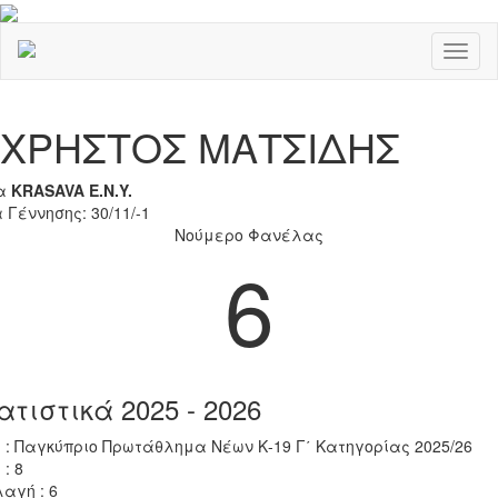
Toggl
naviga
Previous
Nex
ΧΡΗΣΤΟΣ ΜΑΤΣΙΔΗΣ
α
KRASAVA Ε.Ν.Y.
 Γέννησης: 30/11/-1
Νούμερο Φανέλας
6
ατιστικά 2025 - 2026
 : Παγκύπριο Πρωτάθλημα Νέων Κ-19 Γ΄ Κατηγορίας 2025/26
 : 8
αγή : 6