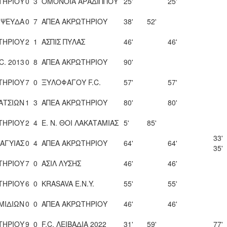
ΤΗΡΙΟΥ
0
3
ΟΜΟΝΟΙΑ ΑΡΑΔΙΠΠΟΥ
25'
25'
 ΨΕΥΔΑ
0
7
ΑΠΕΑ ΑΚΡΩΤΗΡΙΟΥ
38'
52'
ΤΗΡΙΟΥ
2
1
ΑΣΠΙΣ ΠΥΛΑΣ
46'
46'
C. 2013
0
8
ΑΠΕΑ ΑΚΡΩΤΗΡΙΟΥ
90'
ΤΗΡΙΟΥ
7
0
ΞΥΛΟΦΑΓΟΥ F.C.
57'
57'
ΑΤΣΙΩΝ
1
3
ΑΠΕΑ ΑΚΡΩΤΗΡΙΟΥ
80'
80'
ΤΗΡΙΟΥ
2
4
Ε. Ν. ΘΟΙ ΛΑΚΑΤΑΜΙΑΣ
5'
85'
33'
ΑΓΥΙΑΣ
0
4
ΑΠΕΑ ΑΚΡΩΤΗΡΙΟΥ
64'
64'
35'
ΤΗΡΙΟΥ
7
0
ΑΣΙΛ ΛΥΣΗΣ
46'
46'
ΤΗΡΙΟΥ
6
0
KRASAVA Ε.Ν.Y.
55'
55'
ΜΙΔΙΩΝ
0
0
ΑΠΕΑ ΑΚΡΩΤΗΡΙΟΥ
46'
46'
ΤΗΡΙΟΥ
9
0
F.C. ΛΕΙΒΑΔΙΑ 2022
31'
59'
77'