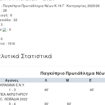
 : Παγκύπριο Πρωτάθλημα Νέων Κ-19 Γ΄ Κατηγορίας 2025/26
 : 28
αγή : 6
εκάδα : 22
 3
το
: 0
 0
τά : 1516
λυτικά Στατιστικά
Παγκύπριο Πρωτάθλημα Νέων 
Αγώνες
Λ
Μ
Έ
KRASAVA Ε.Ν.Y.
1 - 3
46'
46'
ΠΕΑ ΑΚΡΩΤΗΡΙΟΥ
.C. ΛΕΙΒΑΔΙΑ 2022
0 - 4
30'
60'