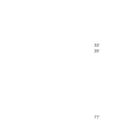
33'
35'
77'