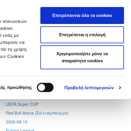
τιστικά
Επιτρέπονται όλα τα cookies
ών κοινωνικών
ookies
Επιτρέπεται η επιλογή
ό εσάς με
 μπορούν να
Next
Tweets by CyprusFA
από τη χρήση
Χρησιμοποιήστε μόνο τα
Προσεχή γεγονότα
των Cookies
απαραίτητα cookies
2026-08-11
Conference League
Απόλλων - Μπραν
κής προώθησης
Προβολή λεπτομερειών
2026-08-12
UEFA Super CUP
Red Bull Arena (
Σάλτσμπουργκ)
2026-08-13
Europa League