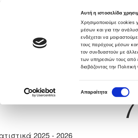
Αυτή η ιστοσελίδα χρησι
Αρχική
Νέα & Πληροφορίες
Εθνικές Ομάδες
Χρησιμοποιούμε cookies γ
μέσων και για την ανάλυσ
ενδέχεται να μοιραστούμε
τους παρόχους μέσων κοι
Previous
ΣΤΑΥΡΟΣ ΣΤΥΛΙΑΝΟΥ
τον συνδυαστούν με άλλες
των υπηρεσιών τους από 
διαβάζοντας την Πολιτική
α
ΑΠΕΑ ΑΚΡΩΤΗΡΙΟΥ
 Γέννησης: 30/11/-1
Νούμερο 
Επιλογή
Απαραίτητα
7
συγκατάθεσης
ατιστικά 2025 - 2026