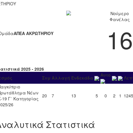
ΤΗΡΙΟΥ
Νούμερο
Φανέλας
16
Ομάδα
ΑΠΕΑ ΑΚΡΩΤΗΡΙΟΥ
ατιστικά 2025 - 2026
Αυτο
εσμός
Συμ
Αλλαγή
Ενδεκάδα
Λεπ
Παγκύπριο
Πρωτάθλημα Νέων
20
7
13
5
0
2
1
124
Κ-19 Γ΄ Κατηγορίας
2025/26
Αναλυτικά Στατιστικά