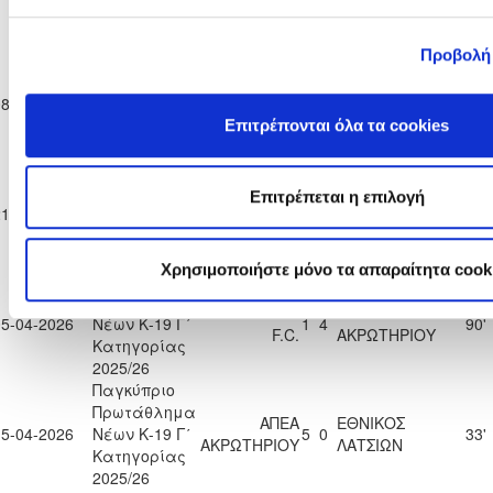
ΠΟΛΕΜΙΔΙΩΝ
ΑΚΡΩΤΗΡΙΟΥ
Κατηγορίας
2025/26
Προβολή
Παγκύπριο
Πρωτάθλημα
ΑΠΕΑ
F.C. ΛΕΙΒΑΔΙΑ
08-02-2026
Νέων Κ-19 Γ΄
9
0
90'
ΑΚΡΩΤΗΡΙΟΥ
2022
Κατηγορίας
Επιτρέπονται όλα τα cookies
2025/26
Παγκύπριο
Πρωτάθλημα
Π.Ο.
Επιτρέπεται η επιλογή
ΑΠΕΑ
21-02-2026
Νέων Κ-19 Γ΄
ΑΧΥΡΩΝΑΣ
0
3
90'
ΑΚΡΩΤΗΡΙΟΥ
Κατηγορίας
ΟΝΗΣΙΛΟΣ
2025/26
Χρησιμοποιήστε μόνο τα απαραίτητα cook
Παγκύπριο
Πρωτάθλημα
ΞΥΛΟΦΑΓΟΥ
ΑΠΕΑ
05-04-2026
Νέων Κ-19 Γ΄
1
4
90'
F.C.
ΑΚΡΩΤΗΡΙΟΥ
Κατηγορίας
2025/26
Παγκύπριο
Πρωτάθλημα
ΑΠΕΑ
ΕΘΝΙΚΟΣ
15-04-2026
Νέων Κ-19 Γ΄
5
0
33'
ΑΚΡΩΤΗΡΙΟΥ
ΛΑΤΣΙΩΝ
Κατηγορίας
2025/26