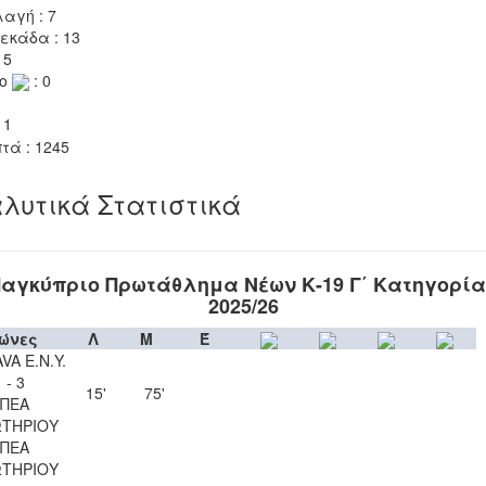
αγή : 7
εκάδα : 13
 5
το
: 0
 1
τά : 1245
λυτικά Στατιστικά
αγκύπριο Πρωτάθλημα Νέων Κ-19 Γ΄ Κατηγορί
2025/26
ώνες
Λ
Μ
Έ
VA Ε.Ν.Y.
 - 3
15'
75'
ΠΕΑ
ΤΗΡΙΟΥ
ΠΕΑ
ΤΗΡΙΟΥ