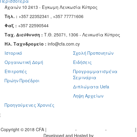
Περισσότερα
Αχαιών 10 2413 - Έγκωμη Λευκωσία Κύπρος
Τηλ. :
+357 22352341 , +357 77771606
Φαξ :
+357 22590544
Ταχ. Διεύθυνση :
Τ.Θ. 25071, 1306 - Λευκωσία Κύπρος
Ηλ. Ταχυδρομείο :
info@cfa.com.cy
Ιστορικό
Σχολή Προπονητών
Οργανωτική Δομή
Ειδήσεις
Επιτροπές
Προγραμματισμένα
Σεμινάρια
Πρώην Προέδροι
Διπλώματα Uefa
Ληψη Αρχείων
Προηγούμενες Χρονιές
γραφείτε στο ενημερωτικό μας δελτίο
Copyright © 2018 CFA |
Privacy policy
-
Terms of Use
-
Cookie Policy
|
Developed and Hosted by