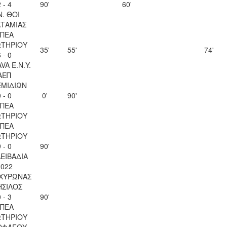
 - 4
90'
60'
Ν. ΘΟΙ
ΤΑΜΙΑΣ
ΠΕΑ
ΤΗΡΙΟΥ
35'
55'
74'
 - 0
VA Ε.Ν.Y.
ΑΕΠ
ΜΙΔΙΩΝ
 - 0
0'
90'
ΠΕΑ
ΤΗΡΙΟΥ
ΠΕΑ
ΤΗΡΙΟΥ
 - 0
90'
ΛΕΙΒΑΔΙΑ
2022
ΑΧΥΡΩΝΑΣ
ΣΙΛΟΣ
 - 3
90'
ΠΕΑ
ΤΗΡΙΟΥ
ΟΦΑΓΟΥ