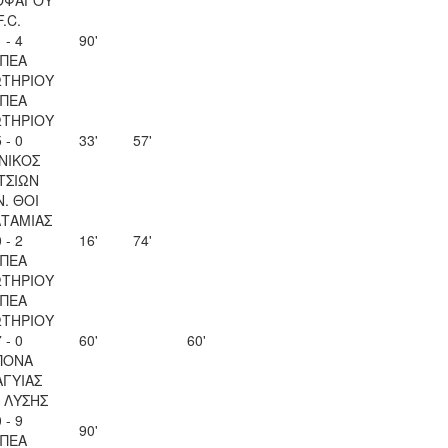
F.C.
 - 4
90'
ΠΕΑ
ΤΗΡΙΟΥ
ΠΕΑ
ΤΗΡΙΟΥ
 - 0
33'
57'
ΝΙΚΟΣ
ΤΣΙΩΝ
Ν. ΘΟΙ
ΤΑΜΙΑΣ
 - 2
16'
74'
ΠΕΑ
ΤΗΡΙΟΥ
ΠΕΑ
ΤΗΡΙΟΥ
 - 0
60'
60'
ΠΟΝΑ
ΑΓΥΙΑΣ
Λ ΛΥΣΗΣ
 - 9
90'
ΠΕΑ