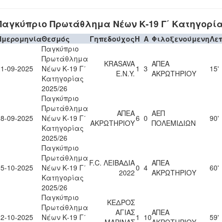
Παγκύπριο Πρωτάθλημα Νέων Κ-19 Γ΄ Κατηγορία
Ημερομηνία
Θεσμός
Γηπεδούχος
H
A
Φιλοξενούμενη
Λε
Παγκύπριο
Πρωτάθλημα
KRASAVA
ΑΠΕΑ
21-09-2025
Νέων Κ-19 Γ΄
1
3
15'
Ε.Ν.Y.
ΑΚΡΩΤΗΡΙΟΥ
Κατηγορίας
2025/26
Παγκύπριο
Πρωτάθλημα
ΑΠΕΑ
ΑΕΠ
28-09-2025
Νέων Κ-19 Γ΄
6
0
90'
ΑΚΡΩΤΗΡΙΟΥ
ΠΟΛΕΜΙΔΙΩΝ
Κατηγορίας
2025/26
Παγκύπριο
Πρωτάθλημα
F.C. ΛΕΙΒΑΔΙΑ
ΑΠΕΑ
05-10-2025
Νέων Κ-19 Γ΄
0
4
60'
2022
ΑΚΡΩΤΗΡΙΟΥ
Κατηγορίας
2025/26
Παγκύπριο
ΚΕΔΡΟΣ
Πρωτάθλημα
ΑΓΙΑΣ
ΑΠΕΑ
12-10-2025
Νέων Κ-19 Γ΄
1
10
59'
ΜΑΡΙΝΑΣ
ΑΚΡΩΤΗΡΙΟΥ