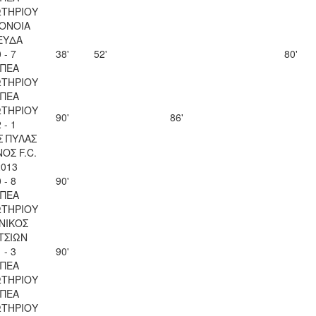
ΤΗΡΙΟΥ
ΟΝΟΙΑ
ΕΥΔΑ
 - 7
38'
52'
80'
ΠΕΑ
ΤΗΡΙΟΥ
ΠΕΑ
ΤΗΡΙΟΥ
90'
86'
 - 1
Σ ΠΥΛΑΣ
ΟΣ F.C.
2013
 - 8
90'
ΠΕΑ
ΤΗΡΙΟΥ
ΝΙΚΟΣ
ΤΣΙΩΝ
 - 3
90'
ΠΕΑ
ΤΗΡΙΟΥ
ΠΕΑ
ΤΗΡΙΟΥ