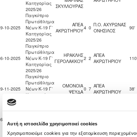
Κατηγορίας
ΣΚΥΛΛΟΥΡΑΣ
2025/26
Παγκύπριο
Πρωτάθλημα
ΑΠΕΑ
Π.Ο. ΑΧΥΡΩΝΑΣ
19-10-2025
Νέων Κ-19 Γ΄
4
0
90'
ΑΚΡΩΤΗΡΙΟΥ
ΟΝΗΣΙΛΟΣ
Κατηγορίας
2025/26
Παγκύπριο
Πρωτάθλημα
ΗΡΑΚΛΗΣ
ΑΠΕΑ
26-10-2025
Νέων Κ-19 Γ΄
2
2
110
ΓΕΡΟΛΑΚΚΟΥ
ΑΚΡΩΤΗΡΙΟΥ
Κατηγορίας
2025/26
Παγκύπριο
Πρωτάθλημα
ΟΜΟΝΟΙΑ
ΑΠΕΑ
09-11-2025
Νέων Κ-19 Γ΄
0
7
38'
ΨΕΥΔΑ
ΑΚΡΩΤΗΡΙΟΥ
Κατηγορίας
2025/26
Παγκύπριο
Πρωτάθλημα
ΑΠΕΑ
16-11-2025
Νέων Κ-19 Γ΄
2
1
ΑΣΠΙΣ ΠΥΛΑΣ
90'
ΑΚΡΩΤΗΡΙΟΥ
Αυτή η ιστοσελίδα χρησιμοποιεί cookies
Κατηγορίας
2025/26
Χρησιμοποιούμε cookies για την εξατομίκευση περιεχομένο