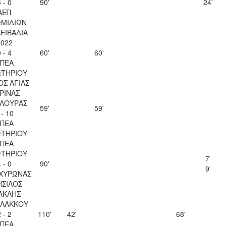
 - 0
90'
24'
ΑΕΠ
ΜΙΔΙΩΝ
ΛΕΙΒΑΔΙΑ
2022
 - 4
60'
60'
ΠΕΑ
ΤΗΡΙΟΥ
ΟΣ ΑΓΙΑΣ
ΡΙΝΑΣ
ΛΟΥΡΑΣ
59'
59'
 - 10
ΠΕΑ
ΤΗΡΙΟΥ
ΠΕΑ
ΤΗΡΙΟΥ
7'
 - 0
90'
9'
ΑΧΥΡΩΝΑΣ
ΣΙΛΟΣ
ΑΚΛΗΣ
ΛΑΚΚΟΥ
 - 2
110'
42'
68'
ΠΕΑ