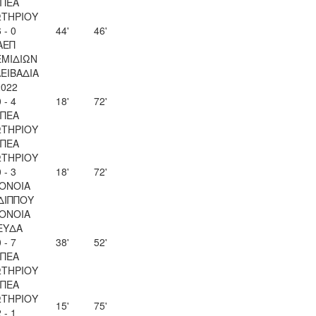
ΠΕΑ
ΤΗΡΙΟΥ
 - 0
44'
46'
ΑΕΠ
ΜΙΔΙΩΝ
ΛΕΙΒΑΔΙΑ
2022
 - 4
18'
72'
ΠΕΑ
ΤΗΡΙΟΥ
ΠΕΑ
ΤΗΡΙΟΥ
 - 3
18'
72'
ΟΝΟΙΑ
ΔΙΠΠΟΥ
ΟΝΟΙΑ
ΕΥΔΑ
 - 7
38'
52'
ΠΕΑ
ΤΗΡΙΟΥ
ΠΕΑ
ΤΗΡΙΟΥ
15'
75'
 - 1