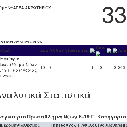
33
Ομάδα
ΑΠΕΑ ΑΚΡΩΤΗΡΙΟΥ
ατιστικά 2025 - 2026
Αυτο
εσμός
Συμ
Αλλαγή
Ενδεκάδα
Λεπ
Παγκύπριο
Πρωτάθλημα Νέων
10
9
1
1
0
0
263
Κ-19 Γ΄ Κατηγορίας
2025/26
Αναλυτικά Στατιστικά
αγκύπριο Πρωτάθλημα Νέων Κ-19 Γ΄ Κατηγορίας
Ημερομηνία
Θεσμός
Γηπεδούχος
H
A
Φιλοξενούμενη
Λεπ