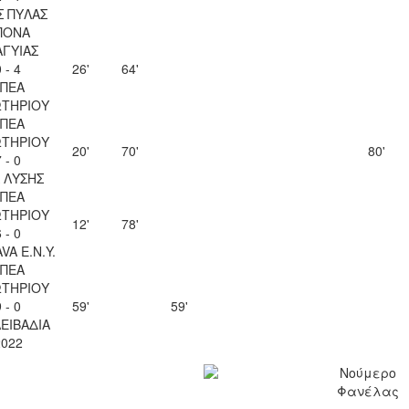
Σ ΠΥΛΑΣ
ΠΟΝΑ
ΑΓΥΙΑΣ
 - 4
26'
64'
ΠΕΑ
ΤΗΡΙΟΥ
ΠΕΑ
ΤΗΡΙΟΥ
20'
70'
80'
 - 0
Λ ΛΥΣΗΣ
ΠΕΑ
ΤΗΡΙΟΥ
12'
78'
 - 0
VA Ε.Ν.Y.
ΠΕΑ
ΤΗΡΙΟΥ
 - 0
59'
59'
ΛΕΙΒΑΔΙΑ
2022
Νούμερο
Φανέλας