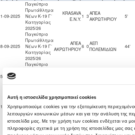
Παγκύπριο
Πρωτάθλημα
KRASAVA
ΑΠΕΑ
21-09-2025
Νέων Κ-19 Γ΄
1
3
5'
Ε.Ν.Y.
ΑΚΡΩΤΗΡΙΟΥ
Κατηγορίας
2025/26
Παγκύπριο
Πρωτάθλημα
ΑΠΕΑ
ΑΕΠ
28-09-2025
Νέων Κ-19 Γ΄
6
0
44'
ΑΚΡΩΤΗΡΙΟΥ
ΠΟΛΕΜΙΔΙΩΝ
Κατηγορίας
2025/26
Παγκύπριο
Πρωτάθλημα
F.C.
ΑΠΕΑ
05-10-2025
Νέων Κ-19 Γ΄
ΛΕΙΒΑΔΙΑ
0
4
18'
ΑΚΡΩΤΗΡΙΟΥ
Κατηγορίας
2022
2025/26
Παγκύπριο
Αυτή η ιστοσελίδα χρησιμοποιεί cookies
Πρωτάθλημα
ΑΠΕΑ
ΟΜΟΝΟΙΑ
01-11-2025
Νέων Κ-19 Γ΄
0
3
18'
Χρησιμοποιούμε cookies για την εξατομίκευση περιεχομένο
ΑΚΡΩΤΗΡΙΟΥ
ΑΡΑΔΙΠΠΟΥ
Κατηγορίας
λειτουργιών κοινωνικών μέσων και για την ανάλυση της πε
2025/26
ιστοσελίδα μας. Με την χρήση των cookies ενδέχεται να μ
Παγκύπριο
πληροφορίες σχετικά με τη χρήση της ιστοσελίδας μας σας 
Πρωτάθλημα
ΟΜΟΝΟΙΑ
ΑΠΕΑ