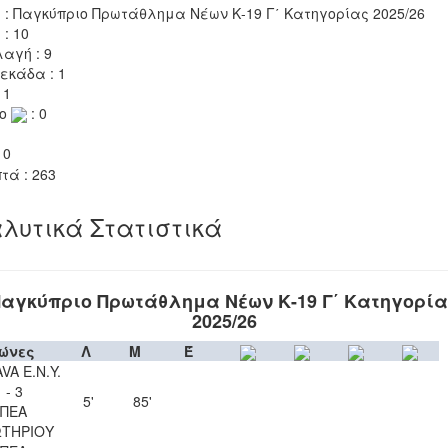
 : Παγκύπριο Πρωτάθλημα Νέων Κ-19 Γ΄ Κατηγορίας 2025/26
 : 10
αγή : 9
εκάδα : 1
 1
το
: 0
 0
τά : 263
λυτικά Στατιστικά
αγκύπριο Πρωτάθλημα Νέων Κ-19 Γ΄ Κατηγορί
2025/26
ώνες
Λ
Μ
Έ
VA Ε.Ν.Y.
 - 3
5'
85'
ΠΕΑ
ΤΗΡΙΟΥ