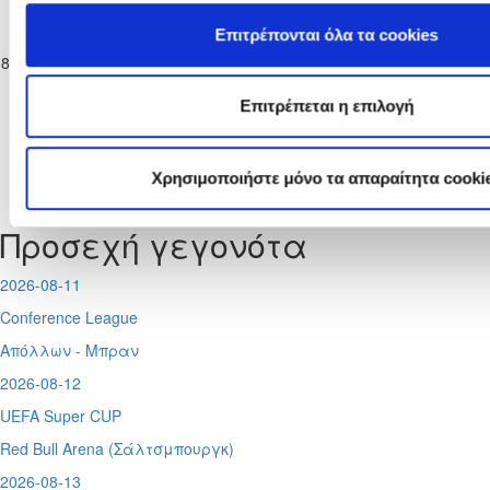
Παγκύπριο
Επιτρέπονται όλα τα cookies
Πρωτάθλημα
ΑΠΕΑ
F.C. ΛΕΙΒΑΔΙΑ
08-02-2026
Νέων Κ-19 Γ΄
9
0
59'
ΑΚΡΩΤΗΡΙΟΥ
2022
Κατηγορίας
2025/26
Επιτρέπεται η επιλογή
Χρησιμοποιήστε μόνο τα απαραίτητα cooki
Tweets by CyprusFA
Προσεχή γεγονότα
2026-08-11
Conference League
Απόλλων - Μπραν
2026-08-12
UEFA Super CUP
Red Bull Arena (
Σάλτσμπουργκ)
2026-08-13