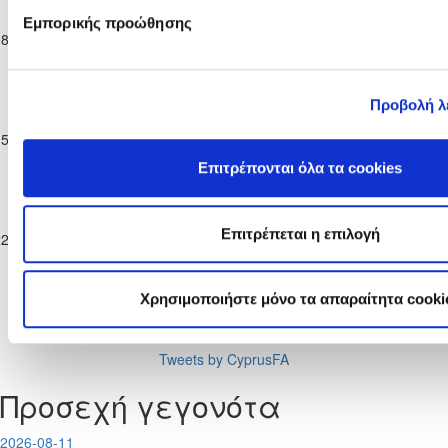
Πρωτάθλημα
Εμπορικής προώθησης
ΑΠΟΝΑ
ΑΕΠ
08-11-2025
Γ΄
1
2
71'
ΑΝΑΓΥΙΑΣ
ΠΟΛΕΜΙΔΙΩΝ
Κατηγορίας
2025/26
Παγκύπριο
Προβολή λ
Πρωτάθλημα
ΑΝΑΓΕΝΝΗΣΗ
ΑΠΟΝΑ
15-11-2025
Γ΄
5
1
27'
ΔΕΡΥΝΕΙΑΣ
ΑΝΑΓΥΙΑΣ
Κατηγορίας
Επιτρέπονται όλα τα cookies
2025/26
Παγκύπριο
Πρωτάθλημα
ΑΠΟΝΑ
ΑΤΛΑΣ
Επιτρέπεται η επιλογή
22-11-2025
Γ΄
0
2
29'
ΑΝΑΓΥΙΑΣ
ΑΓΛΑΝΤΖΙΑΣ
Κατηγορίας
2025/26
Χρησιμοποιήστε μόνο τα απαραίτητα cooki
Tweets by CyprusFA
Προσεχή γεγονότα
2026-08-11