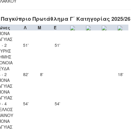
ΛΑΚΚΟΥ
Παγκύπριο Πρωτάθλημα Γ΄ Κατηγορίας 2025/26
ώνες
Λ
Μ
Έ
ΠΟΝΑ
ΑΓΥΙΑΣ
 - 2
51'
51'
ΥΡΗΣ
ΗΜΗΣ
ΟΝΟΙΑ
ΕΥΔΑ
 - 2
82'
8'
18'
ΠΟΝΑ
ΑΓΥΙΑΣ
ΠΟΝΑ
ΑΓΥΙΑΣ
 - 4
54'
54'
ΕΛΛΟΣ
ΑΙΝΟΥ
ΠΟΝΑ
ΑΓΥΙΑΣ