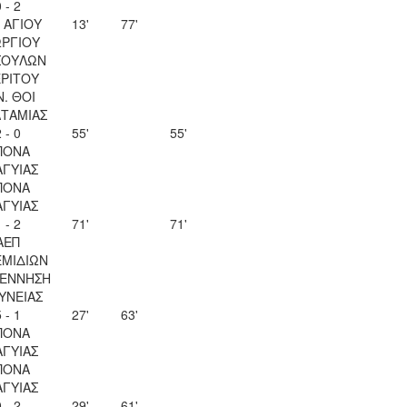
 - 2
 ΑΓΙΟΥ
13'
77'
ΡΓΙΟΥ
ΣΟΥΛΩΝ
ΡΙΤΟΥ
Ν. ΘΟΙ
ΤΑΜΙΑΣ
 - 0
55'
55'
ΠΟΝΑ
ΑΓΥΙΑΣ
ΠΟΝΑ
ΑΓΥΙΑΣ
 - 2
71'
71'
ΑΕΠ
ΜΙΔΙΩΝ
ΕΝΝΗΣΗ
ΥΝΕΙΑΣ
 - 1
27'
63'
ΠΟΝΑ
ΑΓΥΙΑΣ
ΠΟΝΑ
ΑΓΥΙΑΣ
 - 2
29'
61'