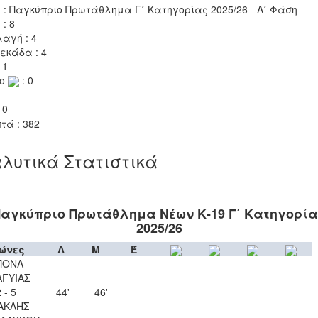
 : Παγκύπριο Πρωτάθλημα Γ΄ Κατηγορίας 2025/26 - Α΄ Φάση
 : 8
αγή : 4
εκάδα : 4
 1
το
: 0
 0
τά : 382
λυτικά Στατιστικά
αγκύπριο Πρωτάθλημα Νέων Κ-19 Γ΄ Κατηγορί
2025/26
ώνες
Λ
Μ
Έ
ΠΟΝΑ
ΑΓΥΙΑΣ
 - 5
44'
46'
ΑΚΛΗΣ