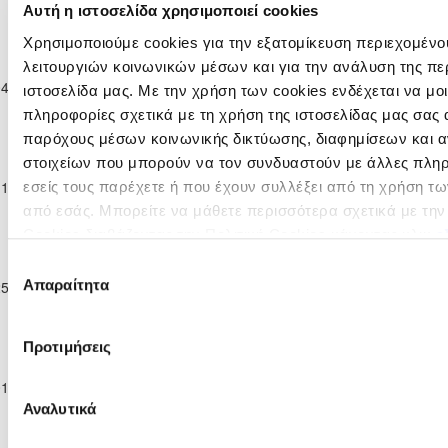
Κατηγορίας
Αυτή η ιστοσελίδα χρησιμοποιεί cookies
2025/26
Χρησιμοποιούμε cookies για την εξατομίκευση περιεχομένο
Παγκύπριο
Πρωτάθλημα
λειτουργιών κοινωνικών μέσων και για την ανάλυση της πε
ΟΜΟΝΟΙΑ
ΑΠΟΝΑ
04-10-2025
Γ΄
4
2
82'
ιστοσελίδα μας. Με την χρήση των cookies ενδέχεται να μ
ΨΕΥΔΑ
ΑΝΑΓΥΙΑΣ
Κατηγορίας
πληροφορίες σχετικά με τη χρήση της ιστοσελίδας μας σας 
2025/26
παρόχους μέσων κοινωνικής δικτύωσης, διαφημίσεων και α
Παγκύπριο
στοιχείων που μπορούν να τον συνδυαστούν με άλλες πλη
Πρωτάθλημα
ΑΠΟΝΑ
ΟΘΕΛΛΟΣ
11-10-2025
Γ΄
0
4
54'
εσείς τους παρέχετε ή που έχουν συλλέξει από τη χρήση τ
ΑΝΑΓΥΙΑΣ
ΑΘΗΑΙΝΟΥ
Κατηγορίας
από εσάς. Μπορείτε να μάθετε περισσότερα σχετικά με τη
2025/26
Cookies διαβάζοντας την Πολιτική Cookies κάνοντας κλικ
ε
Παγκύπριο
ΑΕΝ ΑΓΙΟΥ
Επιλογή
Πρωτάθλημα
ΑΠΟΝΑ
ΓΕΩΡΓΙΟΥ
Απαραίτητα
25-10-2025
Γ΄
0
2
13'
συγκατάθεσης
ΑΝΑΓΥΙΑΣ
ΒΡΥΣΟΥΛΩΝ
Κατηγορίας
ΑΧΕΡΙΤΟΥ
2025/26
Παγκύπριο
Προτιμήσεις
Πρωτάθλημα
Ε. Ν. ΘΟΙ
ΑΠΟΝΑ
01-11-2025
Γ΄
2
0
55'
ΛΑΚΑΤΑΜΙΑΣ
ΑΝΑΓΥΙΑΣ
Κατηγορίας
Αναλυτικά
2025/26
Παγκύπριο