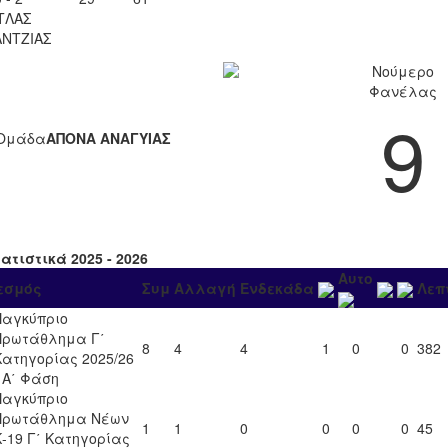
ΤΛΑΣ
ΝΤΖΙΑΣ
Νούμερο
Φανέλας
9
Ομάδα
ΑΠΟΝΑ ΑΝΑΓΥΙΑΣ
ατιστικά 2025 - 2026
Αυτο
εσμός
Συμ
Αλλαγή
Ενδεκάδα
Λεπ
Παγκύπριο
Πρωτάθλημα Γ΄
8
4
4
1
0
0
382
Κατηγορίας 2025/26
- Α΄ Φάση
Παγκύπριο
Πρωτάθλημα Νέων
1
1
0
0
0
0
45
Κ-19 Γ΄ Κατηγορίας