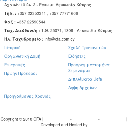
Αχαιών 10 2413 - Έγκωμη Λευκωσία Κύπρος
Τηλ. :
+357 22352341 , +357 77771606
Φαξ :
+357 22590544
Ταχ. Διεύθυνση :
Τ.Θ. 25071, 1306 - Λευκωσία Κύπρος
Ηλ. Ταχυδρομείο :
info@cfa.com.cy
Ιστορικό
Σχολή Προπονητών
Οργανωτική Δομή
Ειδήσεις
Επιτροπές
Προγραμματισμένα
Σεμινάρια
Πρώην Προέδροι
Διπλώματα Uefa
Ληψη Αρχείων
Προηγούμενες Χρονιές
γραφείτε στο ενημερωτικό μας δελτίο
Copyright © 2018 CFA |
Privacy policy
-
Terms of Use
-
Cookie Policy
|
Developed and Hosted by