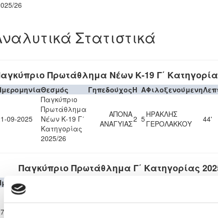
2025/26
Αναλυτικά Στατιστικά
αγκύπριο Πρωτάθλημα Νέων Κ-19 Γ΄ Κατηγορίας
Ημερομηνία
Θεσμός
Γηπεδούχος
H
A
Φιλοξενούμενη
Λεπ
Παγκύπριο
Πρωτάθλημα
ΑΠΟΝΑ
ΗΡΑΚΛΗΣ
21-09-2025
Νέων Κ-19 Γ΄
2
5
44'
ΑΝΑΓΥΙΑΣ
ΓΕΡΟΛΑΚΚΟΥ
Κατηγορίας
2025/26
Παγκύπριο Πρωτάθλημα Γ΄ Κατηγορίας 202
Ημερομηνία
Θεσμός
Γηπεδούχος
H
A
Φιλοξενούμενη
Λεπ
Παγκύπριο
Πρωτάθλημα
ΑΠΟΝΑ
ΚΟΥΡΗΣ
27-09-2025
Γ΄
1
2
51'
ΑΝΑΓΥΙΑΣ
ΕΡΗΜΗΣ