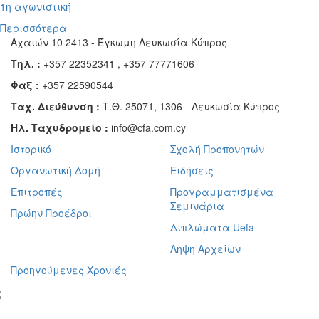
1η αγωνιστική
Περισσότερα
Αχαιών 10 2413 - Έγκωμη Λευκωσία Κύπρος
Τηλ. :
+357 22352341 , +357 77771606
Φαξ :
+357 22590544
Ταχ. Διεύθυνση :
Τ.Θ. 25071, 1306 - Λευκωσία Κύπρος
Ηλ. Ταχυδρομείο :
info@cfa.com.cy
Ιστορικό
Σχολή Προπονητών
Οργανωτική Δομή
Ειδήσεις
Επιτροπές
Προγραμματισμένα
Σεμινάρια
Πρώην Προέδροι
Διπλώματα Uefa
Ληψη Αρχείων
Προηγούμενες Χρονιές
γραφείτε στο ενημερωτικό μας δελτίο