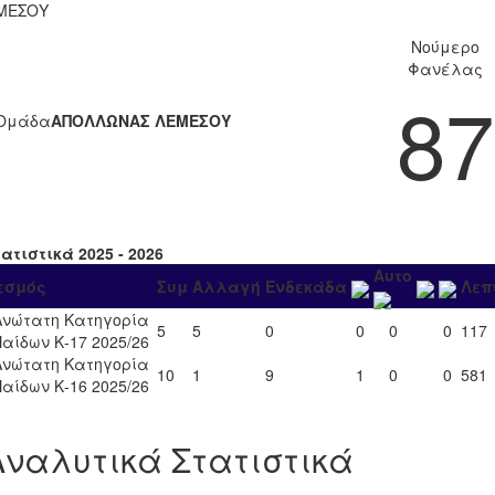
ΜΕΣΟΥ
Νούμερο
Φανέλας
87
Ομάδα
ΑΠΟΛΛΩΝΑΣ ΛΕΜΕΣΟΥ
ατιστικά 2025 - 2026
Αυτο
εσμός
Συμ
Αλλαγή
Ενδεκάδα
Λεπ
Ανώτατη Κατηγορία
5
5
0
0
0
0
117
Παίδων Κ-17 2025/26
Ανώτατη Κατηγορία
10
1
9
1
0
0
581
Παίδων Κ-16 2025/26
Αναλυτικά Στατιστικά