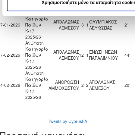
Κ-17
Χρησιμοποιήστε μόνο τα απαραίτητα cooki
2025/26
Ανώτατη
Κατηγορία
ΑΠΟΛΛΩΝΑΣ
ΟΛΥΜΠΙΑΚΟΣ
17-01-2026
Παίδων
3
1
2'
ΛΕΜΕΣΟΥ
ΛΕΥΚΩΣΙΑΣ
Κ-17
2025/26
Ανώτατη
Κατηγορία
ΑΠΟΛΛΩΝΑΣ
ΕΝΩΣΗ ΝΕΩΝ
07-02-2026
Παίδων
12
1
44'
ΛΕΜΕΣΟΥ
ΠΑΡΑΛΙΜΝΙΟΥ
Κ-17
2025/26
Ανώτατη
Κατηγορία
ΑΝΟΡΘΩΣΗ
ΑΠΟΛΛΩΝΑΣ
14-02-2026
Παίδων
2
2
20'
ΑΜΜΟΧΩΣΤΟΥ
ΛΕΜΕΣΟΥ
Κ-17
2025/26
Tweets by CyprusFA