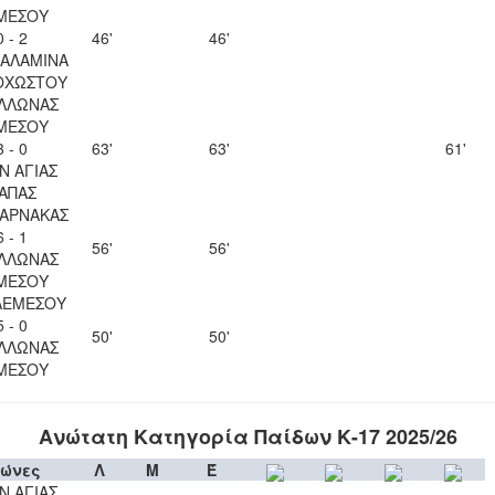
ΜΕΣΟΥ
0 - 2
46'
46'
ΣΑΛΑΜΙΝΑ
ΟΧΩΣΤΟΥ
ΛΛΩΝΑΣ
ΜΕΣΟΥ
3 - 0
63'
63'
61'
Ν ΑΓΙΑΣ
ΑΠΑΣ
ΛΑΡΝΑΚΑΣ
6 - 1
56'
56'
ΛΛΩΝΑΣ
ΜΕΣΟΥ
ΛΕΜΕΣΟΥ
5 - 0
50'
50'
ΛΛΩΝΑΣ
ΜΕΣΟΥ
Ανώτατη Κατηγορία Παίδων Κ-17 2025/26
ώνες
Λ
Μ
Έ
Ν ΑΓΙΑΣ