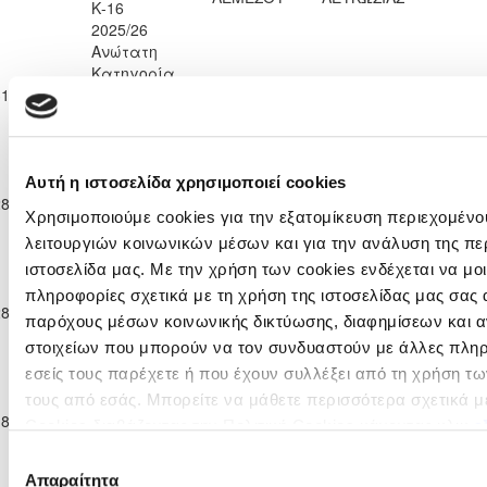
Κ-16
2025/26
Ανώτατη
Κατηγορία
ΑΡΗΣ
ΑΠΟΛΛΩΝΑΣ
31-01-2026
Παίδων
5
0
65'
ΛΕΜΕΣΟΥ
ΛΕΜΕΣΟΥ
Κ-16
2025/26
Ανώτατη
Κατηγορία
Αυτή η ιστοσελίδα χρησιμοποιεί cookies
ΑΠΟΛΛΩΝΑΣ
28-02-2026
Παίδων
0
0
ΕΘΝΙΚΟΣ ΑΣΣΙΑΣ
90'
ΛΕΜΕΣΟΥ
Χρησιμοποιούμε cookies για την εξατομίκευση περιεχομένο
Κ-16
λειτουργιών κοινωνικών μέσων και για την ανάλυση της πε
2025/26
Ανώτατη
ιστοσελίδα μας. Με την χρήση των cookies ενδέχεται να μ
Κατηγορία
πληροφορίες σχετικά με τη χρήση της ιστοσελίδας μας σας 
ΑΠΟΛΛΩΝΑΣ
ΝΕΑ ΣΑΛΑΜΙΝΑ
28-03-2026
Παίδων
0
2
46'
παρόχους μέσων κοινωνικής δικτύωσης, διαφημίσεων και α
ΛΕΜΕΣΟΥ
ΑΜΜΟΧΩΣΤΟΥ
Κ-16
στοιχείων που μπορούν να τον συνδυαστούν με άλλες πλη
2025/26
εσείς τους παρέχετε ή που έχουν συλλέξει από τη χρήση τ
Ανώτατη
Κατηγορία
τους από εσάς. Μπορείτε να μάθετε περισσότερα σχετικά μ
ΑΠΟΛΛΩΝΑΣ
ΑΟΑΝ ΑΓΙΑΣ
18-04-2026
Παίδων
3
0
63'
Cookies διαβάζοντας την Πολιτική Cookies κάνοντας κλικ
ε
ΛΕΜΕΣΟΥ
ΝΑΠΑΣ
Κ-16
Επιλογή
2025/26
Απαραίτητα
συγκατάθεσης
Ανώτατη