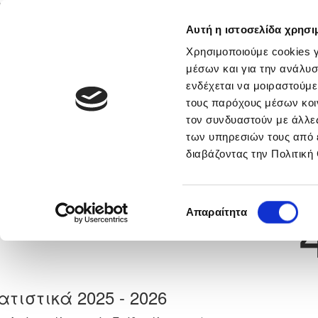
Αυτή η ιστοσελίδα χρησι
Αρχική
Νέα & Πληροφορίες
Εθνικές Ομάδες
Χρησιμοποιούμε cookies γ
μέσων και για την ανάλυσ
ενδέχεται να μοιραστούμε
τους παρόχους μέσων κοι
Previous
ΝΕΑΡΧΟΣ ΕΛΕΥΘΕΡΙΟΥ
τον συνδυαστούν με άλλες
των υπηρεσιών τους από 
διαβάζοντας την Πολιτική
α
ΠΑΦΟΣ F.C.
 Γέννησης: 30/11/-1
Νούμερο 
Επιλογή
Απαραίτητα
συγκατάθεσης
ατιστικά 2025 - 2026