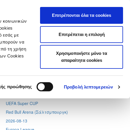
τιστικά
Επιτρέπονται όλα τα cookies
ών κοινωνικών
ookies
Επιτρέπεται η επιλογή
ό εσάς με
 μπορούν να
Next
Tweets by CyprusFA
από τη χρήση
Χρησιμοποιήστε μόνο τα
Προσεχή γεγονότα
των Cookies
απαραίτητα cookies
2026-08-11
Conference League
Απόλλων - Μπραν
κής προώθησης
Προβολή λεπτομερειών
2026-08-12
UEFA Super CUP
Red Bull Arena (
Σάλτσμπουργκ)
2026-08-13
Europa League