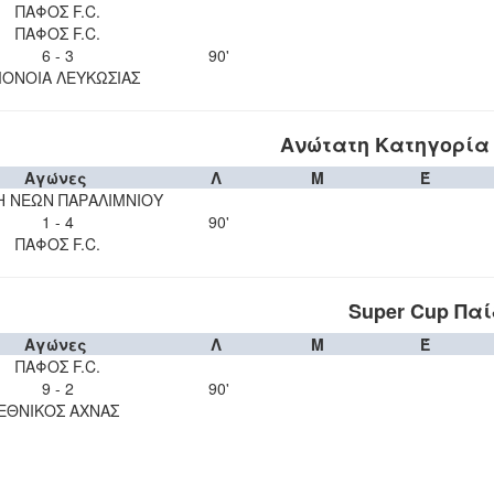
ΠΑΦΟΣ F.C.
ΠΑΦΟΣ F.C.
6 - 3
90'
ΟΝΟΙΑ ΛΕΥΚΩΣΙΑΣ
Ανώτατη Κατηγορία 
Αγώνες
Λ
Μ
Έ
Η ΝΕΩΝ ΠΑΡΑΛΙΜΝΙΟΥ
1 - 4
90'
ΠΑΦΟΣ F.C.
Super Cup Παί
Αγώνες
Λ
Μ
Έ
ΠΑΦΟΣ F.C.
9 - 2
90'
ΕΘΝΙΚΟΣ ΑΧΝΑΣ