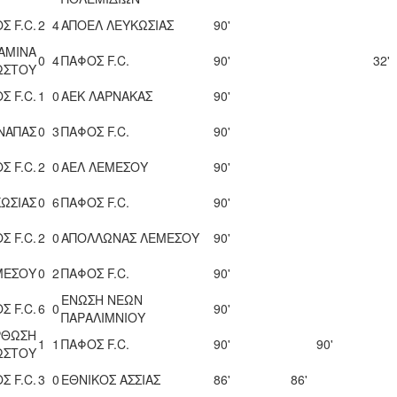
Σ F.C.
2
4
ΑΠΟΕΛ ΛΕΥΚΩΣΙΑΣ
90'
ΑΜΙΝΑ
0
4
ΠΑΦΟΣ F.C.
90'
32'
ΩΣΤΟΥ
Σ F.C.
1
0
ΑΕΚ ΛΑΡΝΑΚΑΣ
90'
 ΝΑΠΑΣ
0
3
ΠΑΦΟΣ F.C.
90'
Σ F.C.
2
0
ΑΕΛ ΛΕΜΕΣΟΥ
90'
ΩΣΙΑΣ
0
6
ΠΑΦΟΣ F.C.
90'
Σ F.C.
2
0
ΑΠΟΛΛΩΝΑΣ ΛΕΜΕΣΟΥ
90'
ΜΕΣΟΥ
0
2
ΠΑΦΟΣ F.C.
90'
ΕΝΩΣΗ ΝΕΩΝ
Σ F.C.
6
0
90'
ΠΑΡΑΛΙΜΝΙΟΥ
ΡΘΩΣΗ
1
1
ΠΑΦΟΣ F.C.
90'
90'
ΩΣΤΟΥ
Σ F.C.
3
0
ΕΘΝΙΚΟΣ ΑΣΣΙΑΣ
86'
86'