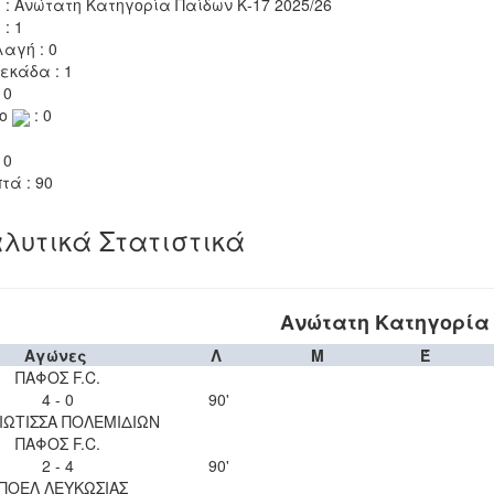
 : Ανώτατη Κατηγορία Παίδων Κ-17 2025/26
 : 1
αγή : 0
εκάδα : 1
 0
το
: 0
 0
τά : 90
λυτικά Στατιστικά
Ανώτατη Κατηγορία 
Αγώνες
Λ
Μ
Έ
ΠΑΦΟΣ F.C.
4 - 0
90'
ΙΩΤΙΣΣΑ ΠΟΛΕΜΙΔΙΩΝ
ΠΑΦΟΣ F.C.
2 - 4
90'
ΠΟΕΛ ΛΕΥΚΩΣΙΑΣ