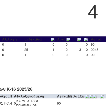
4
Αλλαγή
Ενδεκάδα
Αυτο
Λεπτά
0
1
0
0
0
90
0
25
1
0
3
0
2243
0
1
0
0
0
90
ν Κ-16 2025/26
ούχος
H
A
Φιλοξενούμενη
Λεπτά
Μέσα
Έξω
ΚΑΡΜΙΩΤΙΣΣΑ
Σ F.C.
4
0
90'
ΠΟΛΕΜΙΔΙΩΝ