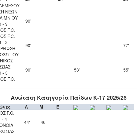
 ΛΕΜΕΣΟΥ
ΣΗ ΝΕΩΝ
ΛΙΜΝΙΟΥ
90'
0 - 9
ΟΣ F.C.
ΟΣ F.C.
3 - 2
90'
77'
ΟΡΘΩΣΗ
ΟΧΩΣΤΟΥ
ΝΙΚΟΣ
ΣΣΙΑΣ
90'
53'
55'
0 - 3
ΟΣ F.C.
Ανώτατη Κατηγορία Παίδων Κ-17 2025/26
ώνες
Λ
Μ
Έ
ΟΣ F.C.
 - 4
44'
46'
ΟΝΟΙΑ
ΚΩΣΙΑΣ