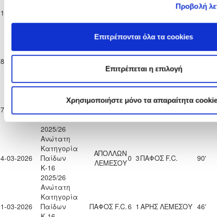
Κατηγορία
Προβολή λε
ΑΠΟΕΛ
21-02-2026
Παίδων
2
2
ΠΑΦΟΣ F.C.
90'
ΛΕΥΚΩΣΙΑΣ
Κ-16
2025/26
Επιτρέπονται όλα τα cookies
Ανώτατη
Κατηγορία
28-02-2026
Παίδων
ΑΕΛ ΛΕΜΕΣΟΥ
0
2
ΠΑΦΟΣ F.C.
90'
Επιτρέπεται η επιλογή
Κ-16
2025/26
Ανώτατη
Κατηγορία
Χρησιμοποιήστε μόνο τα απαραίτητα cooki
ΟΛΥΜΠΙΑΚΟΣ
07-03-2026
Παίδων
ΠΑΦΟΣ F.C.
3
1
90'
ΛΕΥΚΩΣΙΑΣ
Κ-16
2025/26
Ανώτατη
Κατηγορία
ΑΠΟΛΛΩΝ
14-03-2026
Παίδων
0
3
ΠΑΦΟΣ F.C.
90'
ΛΕΜΕΣΟΥ
Κ-16
2025/26
Ανώτατη
Κατηγορία
21-03-2026
Παίδων
ΠΑΦΟΣ F.C.
6
1
ΑΡΗΣ ΛΕΜΕΣΟΥ
46'
Κ-16