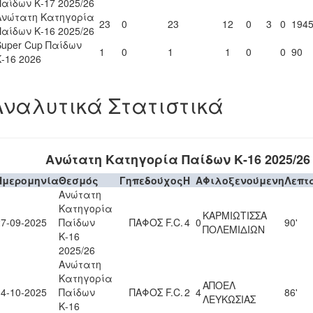
Παίδων Κ-17 2025/26
Ανώτατη Κατηγορία
23
0
23
12
0
3
0
194
Παίδων Κ-16 2025/26
Super Cup Παίδων
1
0
1
1
0
0
90
Κ-16 2026
Αναλυτικά Στατιστικά
Ανώτατη Κατηγορία Παίδων Κ-16 2025/26
Ημερομηνία
Θεσμός
Γηπεδούχος
H
A
Φιλοξενούμενη
Λεπτ
Ανώτατη
Κατηγορία
ΚΑΡΜΙΩΤΙΣΣΑ
27-09-2025
Παίδων
ΠΑΦΟΣ F.C.
4
0
90'
ΠΟΛΕΜΙΔΙΩΝ
Κ-16
2025/26
Ανώτατη
Κατηγορία
ΑΠΟΕΛ
04-10-2025
Παίδων
ΠΑΦΟΣ F.C.
2
4
86'
ΛΕΥΚΩΣΙΑΣ
Κ-16