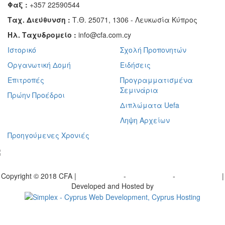
Φαξ :
+357 22590544
Ταχ. Διεύθυνση :
Τ.Θ. 25071, 1306 - Λευκωσία Κύπρος
Ηλ. Ταχυδρομείο :
info@cfa.com.cy
Ιστορικό
Σχολή Προπονητών
Οργανωτική Δομή
Ειδήσεις
Επιτροπές
Προγραμματισμένα
Σεμινάρια
Πρώην Προέδροι
Διπλώματα Uefa
Ληψη Αρχείων
Προηγούμενες Χρονιές
γραφείτε στο ενημερωτικό μας δελτίο
Copyright © 2018 CFA |
Privacy policy
-
Terms of Use
-
Cookie Policy
|
Developed and Hosted by
Change your consent