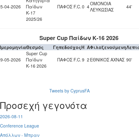
Κατηγορία
ΟΜΟΝΟΙΑ
25-04-2026
Παίδων
ΠΑΦΟΣ F.C.
0
4
44'
ΛΕΥΚΩΣΙΑΣ
Κ-17
2025/26
Super Cup Παίδων Κ-16 2026
Ημερομηνία
Θεσμός
Γηπεδούχος
H
A
Φιλοξενούμενη
Λεπτ
Super Cup
09-05-2026
Παίδων
ΠΑΦΟΣ F.C.
9
2
ΕΘΝΙΚΟΣ ΑΧΝΑΣ
90'
Κ-16 2026
Tweets by CyprusFA
Προσεχή γεγονότα
2026-08-11
Conference League
Απόλλων - Μπραν