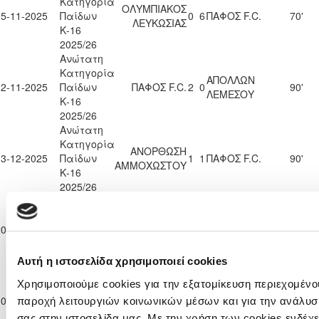
Κατηγορία
ΟΛΥΜΠΙΑΚΟΣ
15-11-2025
Παίδων
0
6
ΠΑΦΟΣ F.C.
70'
ΛΕΥΚΩΣΙΑΣ
Κ-16
2025/26
Ανώτατη
Κατηγορία
ΑΠΟΛΛΩΝ
22-11-2025
Παίδων
ΠΑΦΟΣ F.C.
2
0
90'
ΛΕΜΕΣΟΥ
Κ-16
2025/26
Ανώτατη
Κατηγορία
ΑΝΟΡΘΩΣΗ
13-12-2025
Παίδων
1
1
ΠΑΦΟΣ F.C.
90'
ΑΜΜΟΧΩΣΤΟΥ
Κ-16
2025/26
Ανώτατη
Κατηγορία
20-12-2025
Παίδων
ΠΑΦΟΣ F.C.
3
0
ΕΘΝΙΚΟΣ ΑΣΣΙΑΣ
90'
Κ-16
2025/26
Αυτή η ιστοσελίδα χρησιμοποιεί cookies
Ανώτατη
Χρησιμοποιούμε cookies για την εξατομίκευση περιεχομένου
Κατηγορία
ΟΜΟΝΟΙΑ
10-01-2026
Παίδων
0
3
ΠΑΦΟΣ F.C.
89'
παροχή λειτουργιών κοινωνικών μέσων και για την ανάλυσ
ΛΕΥΚΩΣΙΑΣ
Κ-16
σας στην ιστοσελίδα μας. Με την χρήση των cookies ενδέχε