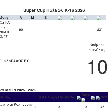
Super Cup Παίδων Κ-16 2026
ώνες
Λ
Μ
Έ
ΟΣ F.C.
 - 2
90'
83'
ΝΙΚΟΣ
ΧΝΑΣ
Νούμερο
Φανέλας
10
Ομάδα
ΠΑΦΟΣ F.C.
ατιστικά 2025 - 2026
Αυτο
εσμός
Συμ
Αλλαγή
Ενδεκάδα
Λεπ
Ανώτατη Κατηγορία
1
1
0
0
0
0
45