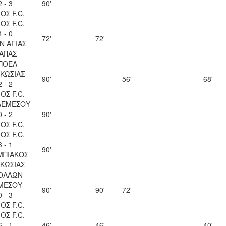
2 - 3
90'
ΟΣ F.C.
ΟΣ F.C.
4 - 0
72'
72'
Ν ΑΓΙΑΣ
ΑΠΑΣ
ΠΟΕΛ
ΚΩΣΙΑΣ
90'
56'
68'
2 - 2
ΟΣ F.C.
ΛΕΜΕΣΟΥ
0 - 2
90'
ΟΣ F.C.
ΟΣ F.C.
3 - 1
90'
ΜΠΙΑΚΟΣ
ΚΩΣΙΑΣ
ΟΛΛΩΝ
ΜΕΣΟΥ
90'
90'
72'
0 - 3
ΟΣ F.C.
ΟΣ F.C.
6 - 1
46'
46'
40'