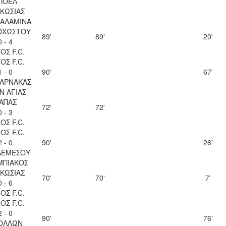
ΠΟΕΛ
ΚΩΣΙΑΣ
ΣΑΛΑΜΙΝΑ
ΟΧΩΣΤΟΥ
89'
89'
20'
0 - 4
ΟΣ F.C.
ΟΣ F.C.
1 - 0
90'
67'
ΛΑΡΝΑΚΑΣ
Ν ΑΓΙΑΣ
ΑΠΑΣ
72'
72'
0 - 3
ΟΣ F.C.
ΟΣ F.C.
2 - 0
90'
26'
ΛΕΜΕΣΟΥ
ΜΠΙΑΚΟΣ
ΚΩΣΙΑΣ
70'
70'
7'
0 - 6
ΟΣ F.C.
ΟΣ F.C.
2 - 0
90'
76'
ΟΛΛΩΝ