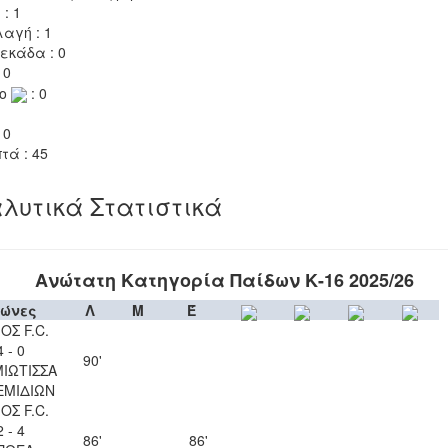
 : 1
αγή : 1
εκάδα : 0
 0
το
: 0
 0
τά : 45
λυτικά Στατιστικά
Ανώτατη Κατηγορία Παίδων Κ-16 2025/26
ώνες
Λ
Μ
Έ
ΟΣ F.C.
4 - 0
90'
ΙΩΤΙΣΣΑ
ΕΜΙΔΙΩΝ
ΟΣ F.C.
2 - 4
86'
86'