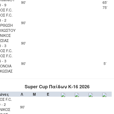
90'
65'
0 - 9
75'
ΟΣ F.C.
ΟΣ F.C.
3 - 2
90'
ΟΡΘΩΣΗ
ΟΧΩΣΤΟΥ
ΝΙΚΟΣ
ΣΣΙΑΣ
90'
0 - 3
ΟΣ F.C.
ΟΣ F.C.
6 - 3
90'
5'
ΟΝΟΙΑ
ΚΩΣΙΑΣ
Super Cup Παίδων Κ-16 2026
ώνες
Λ
Μ
Έ
ΟΣ F.C.
 - 2
90'
ΝΙΚΟΣ