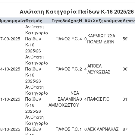
Ανώτατη Κατηγορία Παίδων Κ-16 2025/26
Ημερομηνία
Θεσμός
Γηπεδούχος
H
A
Φιλοξενούμενη
Λεπτ
Ανώτατη
Κατηγορία
ΚΑΡΜΙΩΤΙΣΣΑ
27-09-2025
Παίδων
ΠΑΦΟΣ F.C.
4
0
59'
ΠΟΛΕΜΙΔΙΩΝ
Κ-16
2025/26
Ανώτατη
Κατηγορία
ΑΠΟΕΛ
04-10-2025
Παίδων
ΠΑΦΟΣ F.C.
2
4
90'
ΛΕΥΚΩΣΙΑΣ
Κ-16
2025/26
Ανώτατη
Κατηγορία
ΝΕΑ
11-10-2025
Παίδων
ΣΑΛΑΜΙΝΑ
0
4
ΠΑΦΟΣ F.C.
31'
Κ-16
ΑΜΜΟΧΩΣΤΟΥ
2025/26
Ανώτατη
Κατηγορία
18-10-2025
Παίδων
ΠΑΦΟΣ F.C.
1
0
ΑΕΚ ΛΑΡΝΑΚΑΣ
87'