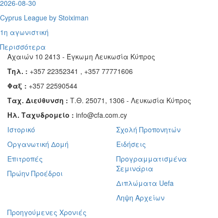
2026-08-30
Cyprus League by Stoiximan
1η αγωνιστική
Περισσότερα
Αχαιών 10 2413 - Έγκωμη Λευκωσία Κύπρος
Τηλ. :
+357 22352341 , +357 77771606
Φαξ :
+357 22590544
Ταχ. Διεύθυνση :
Τ.Θ. 25071, 1306 - Λευκωσία Κύπρος
Ηλ. Ταχυδρομείο :
info@cfa.com.cy
Ιστορικό
Σχολή Προπονητών
Οργανωτική Δομή
Ειδήσεις
Επιτροπές
Προγραμματισμένα
Σεμινάρια
Πρώην Προέδροι
Διπλώματα Uefa
Ληψη Αρχείων
Προηγούμενες Χρονιές