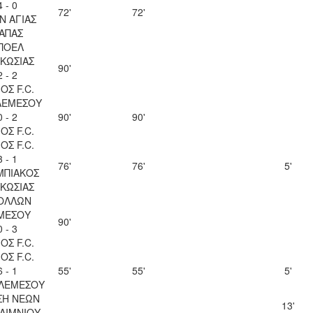
4 - 0
72'
72'
Ν ΑΓΙΑΣ
ΑΠΑΣ
ΠΟΕΛ
ΚΩΣΙΑΣ
90'
2 - 2
ΟΣ F.C.
ΛΕΜΕΣΟΥ
0 - 2
90'
90'
ΟΣ F.C.
ΟΣ F.C.
3 - 1
76'
76'
5'
ΜΠΙΑΚΟΣ
ΚΩΣΙΑΣ
ΟΛΛΩΝ
ΜΕΣΟΥ
90'
0 - 3
ΟΣ F.C.
ΟΣ F.C.
6 - 1
55'
55'
5'
 ΛΕΜΕΣΟΥ
ΣΗ ΝΕΩΝ
13'
ΛΙΜΝΙΟΥ