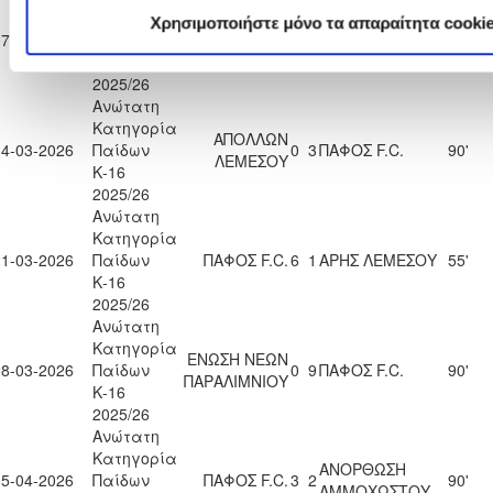
Κατηγορία
Χρησιμοποιήστε μόνο τα απαραίτητα cooki
ΟΛΥΜΠΙΑΚΟΣ
07-03-2026
Παίδων
ΠΑΦΟΣ F.C.
3
1
76'
ΛΕΥΚΩΣΙΑΣ
Κ-16
2025/26
Ανώτατη
Κατηγορία
ΑΠΟΛΛΩΝ
14-03-2026
Παίδων
0
3
ΠΑΦΟΣ F.C.
90'
ΛΕΜΕΣΟΥ
Κ-16
2025/26
Ανώτατη
Κατηγορία
21-03-2026
Παίδων
ΠΑΦΟΣ F.C.
6
1
ΑΡΗΣ ΛΕΜΕΣΟΥ
55'
Κ-16
2025/26
Ανώτατη
Κατηγορία
ΕΝΩΣΗ ΝΕΩΝ
28-03-2026
Παίδων
0
9
ΠΑΦΟΣ F.C.
90'
ΠΑΡΑΛΙΜΝΙΟΥ
Κ-16
2025/26
Ανώτατη
Κατηγορία
ΑΝΟΡΘΩΣΗ
15-04-2026
Παίδων
ΠΑΦΟΣ F.C.
3
2
90'
ΑΜΜΟΧΩΣΤΟΥ