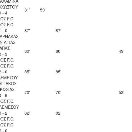
ΣΑΛΑΜΙΝΑ
ΟΧΩΣΤΟΥ
31'
59'
0 - 4
ΟΣ F.C.
ΟΣ F.C.
1 - 0
87'
87'
ΛΑΡΝΑΚΑΣ
Ν ΑΓΙΑΣ
ΑΠΑΣ
80'
80'
49'
0 - 3
ΟΣ F.C.
ΟΣ F.C.
2 - 0
85'
85'
ΛΕΜΕΣΟΥ
ΜΠΙΑΚΟΣ
ΚΩΣΙΑΣ
70'
70'
53'
0 - 6
ΟΣ F.C.
 ΛΕΜΕΣΟΥ
0 - 2
82'
82'
ΟΣ F.C.
ΟΣ F.C.
6 - 0