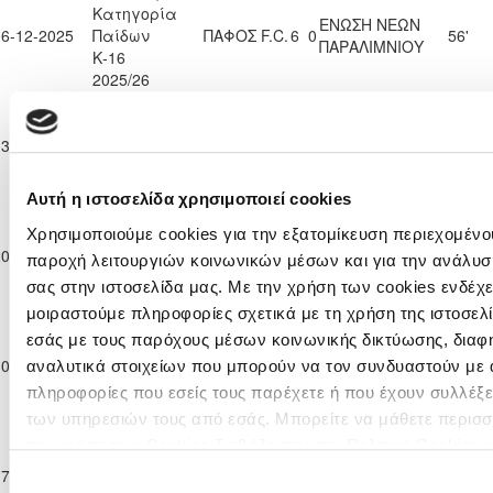
Κατηγορία
ΕΝΩΣΗ ΝΕΩΝ
06-12-2025
Παίδων
ΠΑΦΟΣ F.C.
6
0
56'
ΠΑΡΑΛΙΜΝΙΟΥ
Κ-16
2025/26
Ανώτατη
Κατηγορία
ΑΝΟΡΘΩΣΗ
13-12-2025
Παίδων
1
1
ΠΑΦΟΣ F.C.
90'
ΑΜΜΟΧΩΣΤΟΥ
Κ-16
2025/26
Αυτή η ιστοσελίδα χρησιμοποιεί cookies
Ανώτατη
Κατηγορία
Χρησιμοποιούμε cookies για την εξατομίκευση περιεχομένου
20-12-2025
Παίδων
ΠΑΦΟΣ F.C.
3
0
ΕΘΝΙΚΟΣ ΑΣΣΙΑΣ
90'
παροχή λειτουργιών κοινωνικών μέσων και για την ανάλυσ
Κ-16
σας στην ιστοσελίδα μας. Με την χρήση των cookies ενδέχε
2025/26
μοιραστούμε πληροφορίες σχετικά με τη χρήση της ιστοσελ
Ανώτατη
εσάς με τους παρόχους μέσων κοινωνικής δικτύωσης, διαφ
Κατηγορία
ΟΜΟΝΟΙΑ
10-01-2026
Παίδων
0
3
ΠΑΦΟΣ F.C.
90'
αναλυτικά στοιχείων που μπορούν να τον συνδυαστούν με 
ΛΕΥΚΩΣΙΑΣ
Κ-16
πληροφορίες που εσείς τους παρέχετε ή που έχουν συλλέξε
2025/26
των υπηρεσιών τους από εσάς. Μπορείτε να μάθετε περισσ
Ανώτατη
την χρήση των Cookies διαβάζοντας την Πολιτική Cookies 
Κατηγορία
ΚΑΡΜΙΩΤΙΣΣΑ
εδώ
17-01-2026
Παίδων
1
4
ΠΑΦΟΣ F.C.
90'
Επιλογή
ΠΟΛΕΜΙΔΙΩΝ