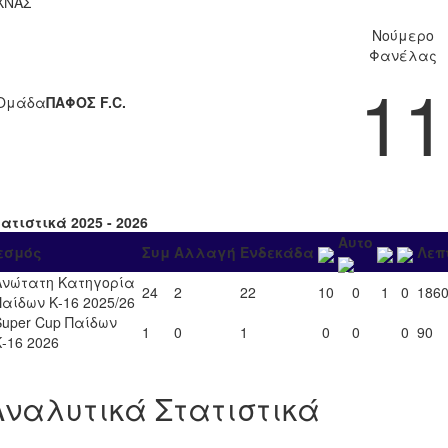
ΧΝΑΣ
Νούμερο
Φανέλας
11
Ομάδα
ΠΑΦΟΣ F.C.
ατιστικά 2025 - 2026
Αυτο
εσμός
Συμ
Αλλαγή
Ενδεκάδα
Λεπ
Ανώτατη Κατηγορία
24
2
22
10
0
1
0
186
Παίδων Κ-16 2025/26
Super Cup Παίδων
1
0
1
0
0
0
90
Κ-16 2026
Αναλυτικά Στατιστικά