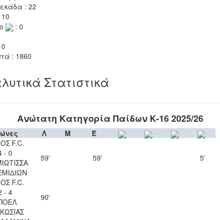
εκάδα : 22
 10
το
: 0
 0
τά : 1860
λυτικά Στατιστικά
Ανώτατη Κατηγορία Παίδων Κ-16 2025/26
ώνες
Λ
Μ
Έ
ΟΣ F.C.
4 - 0
59'
59'
5'
ΙΩΤΙΣΣΑ
ΕΜΙΔΙΩΝ
ΟΣ F.C.
2 - 4
90'
ΠΟΕΛ
ΚΩΣΙΑΣ