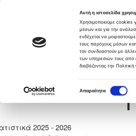
Αυτή η ιστοσελίδα χρησι
Αρχική
Νέα & Πληροφορίες
Εθνικές Ομάδες
Χρησιμοποιούμε cookies γ
μέσων και για την ανάλυσ
ενδέχεται να μοιραστούμε
τους παρόχους μέσων κοι
Previous
ΑΝΤΩΝΗΣ ΑΒΡΑΑΜ
τον συνδυαστούν με άλλες
των υπηρεσιών τους από 
διαβάζοντας την Πολιτική
α
ΑΟΑΝ ΑΓΙΑΣ ΝΑΠΑΣ
 Γέννησης: 30/11/-1
Νούμερο 
1
Επιλογή
Απαραίτητα
συγκατάθεσης
ατιστικά 2025 - 2026