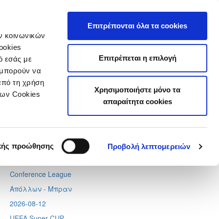
τιστικά
Επιτρέπονται όλα τα cookies
ών κοινωνικών
ookies
Επιτρέπεται η επιλογή
ό εσάς με
 μπορούν να
Next
Tweets by CyprusFA
από τη χρήση
Χρησιμοποιήστε μόνο τα
Προσεχή γεγονότα
των Cookies
απαραίτητα cookies
2026-08-06
Europa League
Λίνκολν - Ομόνοια
,
Σάλτσμπουργκ – Πάφος
κής προώθησης
Προβολή λεπτομερειών
2026-08-11
Conference League
Απόλλων - Μπραν
2026-08-12
UEFA Super CUP