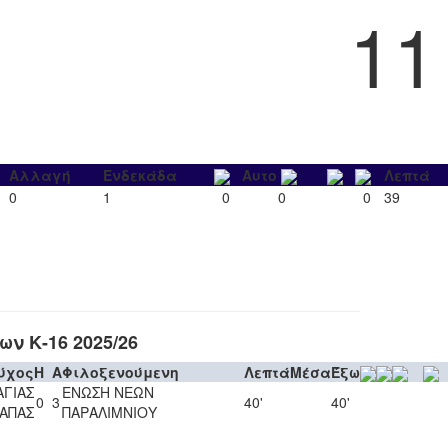
11
Αλλαγή
Ενδεκάδα
Αυτο
Λεπτά
0
1
0
0
0
39
ν Κ-16 2025/26
ύχος
H
A
Φιλοξενούμενη
Λεπτά
Μέσα
Έξω
ΑΓΙΑΣ
ΕΝΩΣΗ ΝΕΩΝ
0
3
40'
40'
ΑΠΑΣ
ΠΑΡΑΛΙΜΝΙΟΥ