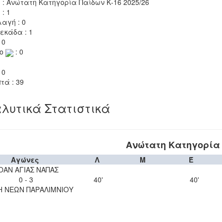
 : Ανώτατη Κατηγορία Παίδων Κ-16 2025/26
 : 1
αγή : 0
εκάδα : 1
 0
το
: 0
 0
τά : 39
λυτικά Στατιστικά
Ανώτατη Κατηγορία 
Αγώνες
Λ
Μ
Έ
ΟΑΝ ΑΓΙΑΣ ΝΑΠΑΣ
0 - 3
40'
40'
Η ΝΕΩΝ ΠΑΡΑΛΙΜΝΙΟΥ