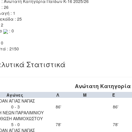
 : Ανώτατη Κατηγορία Παίδων Κ-16 2025/26
 : 26
αγή : 1
εκάδα : 25
 2
το
: 0
 0
τά : 2150
λυτικά Στατιστικά
Ανώτατη Κατηγορία 
Αγώνες
Λ
Μ
Έ
ΟΑΝ ΑΓΙΑΣ ΝΑΠΑΣ
0 - 3
86'
86'
Η ΝΕΩΝ ΠΑΡΑΛΙΜΝΙΟΥ
ΘΩΣΗ ΑΜΜΟΧΩΣΤΟΥ
5 - 0
78'
78'
ΟΑΝ ΑΓΙΑΣ ΝΑΠΑΣ