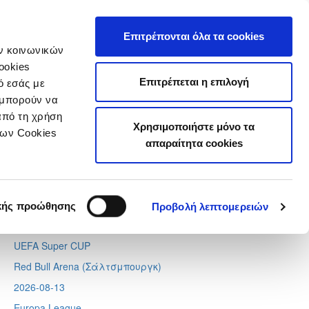
τιστικά
Επιτρέπονται όλα τα cookies
ών κοινωνικών
ookies
Επιτρέπεται η επιλογή
ό εσάς με
 μπορούν να
Next
Tweets by CyprusFA
από τη χρήση
Χρησιμοποιήστε μόνο τα
Προσεχή γεγονότα
των Cookies
απαραίτητα cookies
2026-08-11
Conference League
Απόλλων - Μπραν
κής προώθησης
Προβολή λεπτομερειών
2026-08-12
UEFA Super CUP
Red Bull Arena (
Σάλτσμπουργκ)
2026-08-13
Europa League