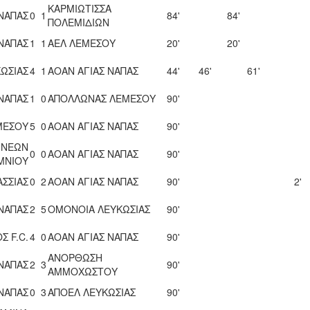
ΚΑΡΜΙΩΤΙΣΣΑ
 ΝΑΠΑΣ
0
1
84'
84'
ΠΟΛΕΜΙΔΙΩΝ
 ΝΑΠΑΣ
1
1
ΑΕΛ ΛΕΜΕΣΟΥ
20'
20'
ΩΣΙΑΣ
4
1
ΑΟΑΝ ΑΓΙΑΣ ΝΑΠΑΣ
44'
46'
61'
 ΝΑΠΑΣ
1
0
ΑΠΟΛΛΩΝΑΣ ΛΕΜΕΣΟΥ
90'
ΜΕΣΟΥ
5
0
ΑΟΑΝ ΑΓΙΑΣ ΝΑΠΑΣ
90'
 ΝΕΩΝ
0
0
ΑΟΑΝ ΑΓΙΑΣ ΝΑΠΑΣ
90'
ΜΝΙΟΥ
ΑΣΣΙΑΣ
0
2
ΑΟΑΝ ΑΓΙΑΣ ΝΑΠΑΣ
90'
2'
 ΝΑΠΑΣ
2
5
ΟΜΟΝΟΙΑ ΛΕΥΚΩΣΙΑΣ
90'
Σ F.C.
4
0
ΑΟΑΝ ΑΓΙΑΣ ΝΑΠΑΣ
90'
ΑΝΟΡΘΩΣΗ
 ΝΑΠΑΣ
2
3
90'
ΑΜΜΟΧΩΣΤΟΥ
 ΝΑΠΑΣ
0
3
ΑΠΟΕΛ ΛΕΥΚΩΣΙΑΣ
90'