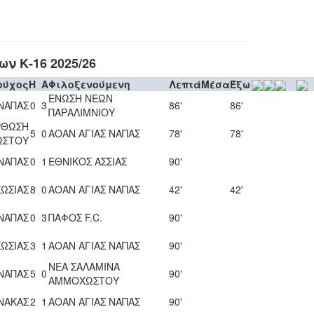
ν Κ-16 2025/26
ούχος
H
A
Φιλοξενούμενη
Λεπτά
Μέσα
Έξω
ΕΝΩΣΗ ΝΕΩΝ
 ΝΑΠΑΣ
0
3
86'
86'
ΠΑΡΑΛΙΜΝΙΟΥ
ΡΘΩΣΗ
5
0
ΑΟΑΝ ΑΓΙΑΣ ΝΑΠΑΣ
78'
78'
ΩΣΤΟΥ
 ΝΑΠΑΣ
0
1
ΕΘΝΙΚΟΣ ΑΣΣΙΑΣ
90'
ΩΣΙΑΣ
8
0
ΑΟΑΝ ΑΓΙΑΣ ΝΑΠΑΣ
42'
42'
 ΝΑΠΑΣ
0
3
ΠΑΦΟΣ F.C.
90'
ΩΣΙΑΣ
3
1
ΑΟΑΝ ΑΓΙΑΣ ΝΑΠΑΣ
90'
ΝΕΑ ΣΑΛΑΜΙΝΑ
 ΝΑΠΑΣ
5
0
90'
ΑΜΜΟΧΩΣΤΟΥ
ΝΑΚΑΣ
2
1
ΑΟΑΝ ΑΓΙΑΣ ΝΑΠΑΣ
90'