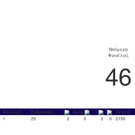
Νούμερο
Φανέλας
46
Αλλαγή
Ενδεκάδα
Αυτο
Λεπτά
1
25
2
0
2
0
2150