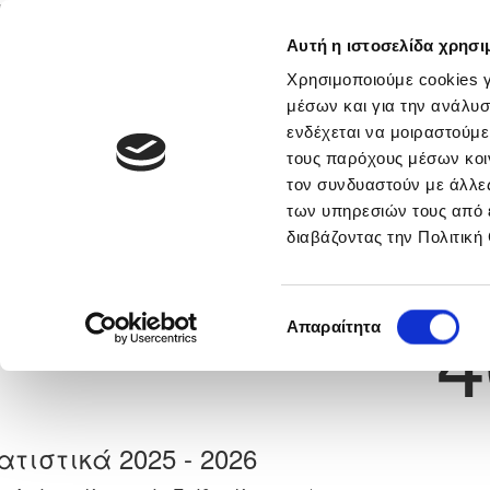
Αυτή η ιστοσελίδα χρησι
Αρχική
Νέα & Πληροφορίες
Εθνικές Ομάδες
Χρησιμοποιούμε cookies γ
μέσων και για την ανάλυσ
ενδέχεται να μοιραστούμε
τους παρόχους μέσων κοι
Previous
ΠΑΡΙΣ ΠΥΡΙΛΛΗΣ
τον συνδυαστούν με άλλες
των υπηρεσιών τους από 
διαβάζοντας την Πολιτική
α
ΑΟΑΝ ΑΓΙΑΣ ΝΑΠΑΣ
 Γέννησης: 30/11/-1
Νούμερο 
4
Επιλογή
Απαραίτητα
συγκατάθεσης
ατιστικά 2025 - 2026