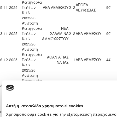
Κατηγορία
ΑΠΟΕΛ
15-11-2025
Παίδων
ΑΕΛ ΛΕΜΕΣΟΥ
2
2
90'
ΛΕΥΚΩΣΙΑΣ
Κ-16
2025/26
Ανώτατη
Κατηγορία
ΝΕΑ
23-11-2025
Παίδων
ΣΑΛΑΜΙΝΑ
2
2
ΑΕΛ ΛΕΜΕΣΟΥ
90'
Κ-16
ΑΜΜΟΧΩΣΤΟΥ
2025/26
Ανώτατη
Κατηγορία
ΑΟΑΝ ΑΓΙΑΣ
06-12-2025
Παίδων
1
1
ΑΕΛ ΛΕΜΕΣΟΥ
44'
ΝΑΠΑΣ
Κ-16
2025/26
Ανώτατη
Κατηγορία
ΚΑΡΜΙΩΤΙΣΣΑ
13-12-2025
Παίδων
ΑΕΛ ΛΕΜΕΣΟΥ
4
2
68'
ΠΟΛΕΜΙΔΙΩΝ
Κ-16
2025/26
Ανώτατη
Αυτή η ιστοσελίδα χρησιμοποιεί cookies
Κατηγορία
ΟΛΥΜΠΙΑΚΟΣ
20-12-2025
Παίδων
ΑΕΛ ΛΕΜΕΣΟΥ
1
0
90'
ΛΕΥΚΩΣΙΑΣ
Χρησιμοποιούμε cookies για την εξατομίκευση περιεχομένου