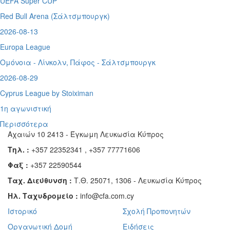
UEFA Super CUP
Red Bull Arena (
Σάλτσμπουργκ)
2026-08-13
Europa League
Ομόνοια - Λίνκολν, Πάφος -
Σάλτσμπουργκ
2026-08-29
Cyprus League by Stoiximan
1η αγωνιστική
Περισσότερα
Αχαιών 10 2413 - Έγκωμη Λευκωσία Κύπρος
Τηλ. :
+357 22352341 , +357 77771606
Φαξ :
+357 22590544
Ταχ. Διεύθυνση :
Τ.Θ. 25071, 1306 - Λευκωσία Κύπρος
Ηλ. Ταχυδρομείο :
info@cfa.com.cy
Ιστορικό
Σχολή Προπονητών
Οργανωτική Δομή
Ειδήσεις