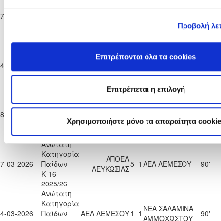
Κατηγορία
07-02-2026
Παίδων
ΑΕΛ ΛΕΜΕΣΟΥ
2
0
ΕΘΝΙΚΟΣ ΑΣΣΙΑΣ
35'
Κ-16
Προβολή λε
2025/26
Ανώτατη
Κατηγορία
Επιτρέπονται όλα τα cookies
ΟΜΟΝΟΙΑ
14-02-2026
Παίδων
3
1
ΑΕΛ ΛΕΜΕΣΟΥ
74'
ΛΕΥΚΩΣΙΑΣ
Κ-16
2025/26
Επιτρέπεται η επιλογή
Ανώτατη
Κατηγορία
28-02-2026
Παίδων
ΑΕΛ ΛΕΜΕΣΟΥ
0
2
ΠΑΦΟΣ F.C.
82'
Χρησιμοποιήστε μόνο τα απαραίτητα cookie
Κ-16
2025/26
Ανώτατη
Κατηγορία
ΑΠΟΕΛ
07-03-2026
Παίδων
5
1
ΑΕΛ ΛΕΜΕΣΟΥ
90'
ΛΕΥΚΩΣΙΑΣ
Κ-16
2025/26
Ανώτατη
Κατηγορία
ΝΕΑ ΣΑΛΑΜΙΝΑ
14-03-2026
Παίδων
ΑΕΛ ΛΕΜΕΣΟΥ
1
1
90'
ΑΜΜΟΧΩΣΤΟΥ