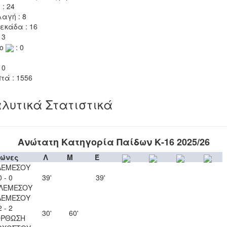
 : 24
αγή : 8
εκάδα : 16
 3
το
: 0
 0
τά : 1556
λυτικά Στατιστικά
Ανώτατη Κατηγορία Παίδων Κ-16 2025/26
ώνες
Λ
Μ
Έ
ΛΕΜΕΣΟΥ
0 - 0
39'
39'
 ΛΕΜΕΣΟΥ
ΛΕΜΕΣΟΥ
2 - 2
30'
60'
ΟΡΘΩΣΗ