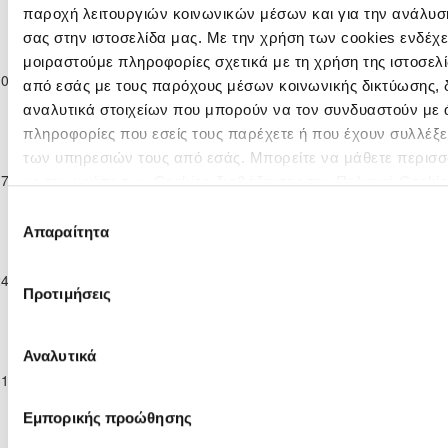
Κ-16
παροχή λειτουργιών κοινωνικών μέσων και για την ανάλυσ
2025/26
σας στην ιστοσελίδα μας. Με την χρήση των cookies ενδέχε
Ανώτατη
Κατηγορία
μοιραστούμε πληροφορίες σχετικά με τη χρήση της ιστοσελ
ΑΠΟΛΛΩΝΑΣ
10-01-2026
Παίδων
0
4
ΑΕΛ ΛΕΜΕΣΟΥ
90'
από εσάς με τους παρόχους μέσων κοινωνικής δικτύωσης, 
ΛΕΜΕΣΟΥ
Κ-16
αναλυτικά στοιχείων που μπορούν να τον συνδυαστούν με 
2025/26
πληροφορίες που εσείς τους παρέχετε ή που έχουν συλλέξε
Ανώτατη
των υπηρεσιών τους από εσάς. Μπορείτε να μάθετε περισσ
Κατηγορία
ΑΡΗΣ
17-01-2026
Παίδων
0
2
ΑΕΛ ΛΕΜΕΣΟΥ
90'
με την χρήση των Cookies διαβάζοντας την Πολιτική Cookie
ΛΕΜΕΣΟΥ
Κ-16
εδώ
Επιλογή
2025/26
Απαραίτητα
συγκατάθεσης
Ανώτατη
Κατηγορία
ΕΝΩΣΗ ΝΕΩΝ
24-01-2026
Παίδων
ΑΕΛ ΛΕΜΕΣΟΥ
6
1
46'
ΠΑΡΑΛΙΜΝΙΟΥ
Προτιμήσεις
Κ-16
2025/26
Ανώτατη
Αναλυτικά
Κατηγορία
ΑΝΟΡΘΩΣΗ
31-01-2026
Παίδων
2
2
ΑΕΛ ΛΕΜΕΣΟΥ
80'
ΑΜΜΟΧΩΣΤΟΥ
Κ-16
Εμπορικής προώθησης
2025/26
Ανώτατη