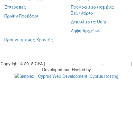
Επιτροπές
Προγραμματισμένα
Σεμινάρια
Πρώην Προέδροι
Διπλώματα Uefa
Ληψη Αρχείων
Προηγούμενες Χρονιές
γραφείτε στο ενημερωτικό μας δελτίο
Copyright © 2018 CFA |
Privacy policy
-
Terms of Use
-
Cookie Policy
|
Developed and Hosted by
Change your consent