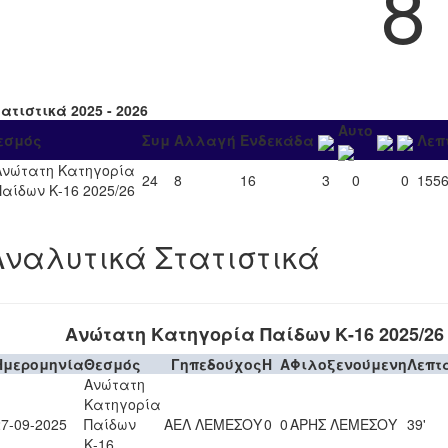
8
ατιστικά 2025 - 2026
Αυτο
εσμός
Συμ
Αλλαγή
Ενδεκάδα
Λεπ
Ανώτατη Κατηγορία
24
8
16
3
0
0
155
Παίδων Κ-16 2025/26
Αναλυτικά Στατιστικά
Ανώτατη Κατηγορία Παίδων Κ-16 2025/26
Ημερομηνία
Θεσμός
Γηπεδούχος
H
A
Φιλοξενούμενη
Λεπτ
Ανώτατη
Κατηγορία
27-09-2025
Παίδων
ΑΕΛ ΛΕΜΕΣΟΥ
0
0
ΑΡΗΣ ΛΕΜΕΣΟΥ
39'
Κ-16