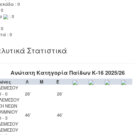
εκάδα : 0
 0
το
: 0
 0
τά : 0
λυτικά Στατιστικά
Ανώτατη Κατηγορία Παίδων Κ-16 2025/26
ώνες
Λ
Μ
Έ
ΛΕΜΕΣΟΥ
0 - 0
26'
26'
 ΛΕΜΕΣΟΥ
ΣΗ ΝΕΩΝ
ΛΙΜΝΙΟΥ
46'
46'
0 - 3
ΛΕΜΕΣΟΥ
ΛΕΜΕΣΟΥ