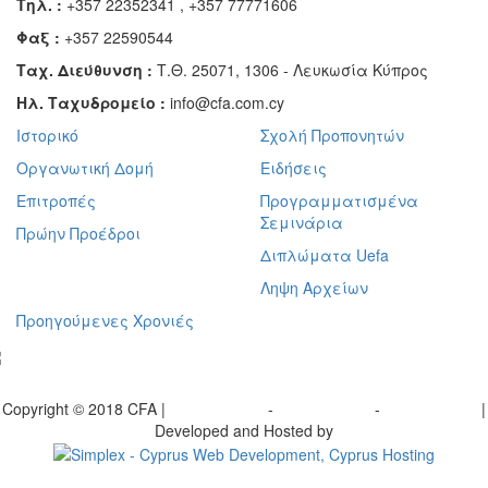
Τηλ. :
+357 22352341 , +357 77771606
Φαξ :
+357 22590544
Ταχ. Διεύθυνση :
Τ.Θ. 25071, 1306 - Λευκωσία Κύπρος
Ηλ. Ταχυδρομείο :
info@cfa.com.cy
Ιστορικό
Σχολή Προπονητών
Οργανωτική Δομή
Ειδήσεις
Επιτροπές
Προγραμματισμένα
Σεμινάρια
Πρώην Προέδροι
Διπλώματα Uefa
Ληψη Αρχείων
Προηγούμενες Χρονιές
γραφείτε στο ενημερωτικό μας δελτίο
Copyright © 2018 CFA |
Privacy policy
-
Terms of Use
-
Cookie Policy
|
Developed and Hosted by
Change your consent