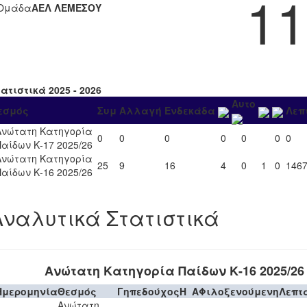
11
Ομάδα
ΑΕΛ ΛΕΜΕΣΟΥ
ατιστικά 2025 - 2026
Αυτο
εσμός
Συμ
Αλλαγή
Ενδεκάδα
Λεπ
Ανώτατη Κατηγορία
0
0
0
0
0
0
0
Παίδων Κ-17 2025/26
Ανώτατη Κατηγορία
25
9
16
4
0
1
0
146
Παίδων Κ-16 2025/26
Αναλυτικά Στατιστικά
Ανώτατη Κατηγορία Παίδων Κ-16 2025/26
Ημερομηνία
Θεσμός
Γηπεδούχος
H
A
Φιλοξενούμενη
Λεπτ
Ανώτατη