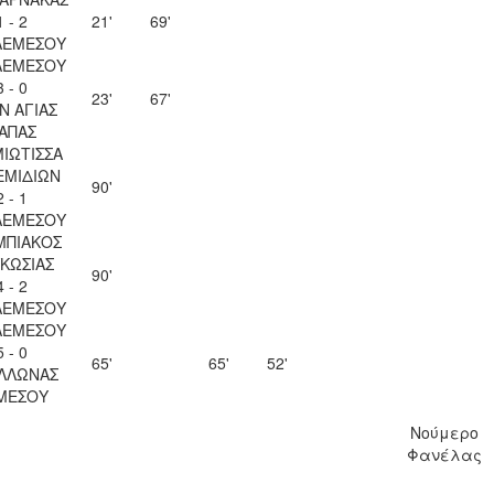
1 - 2
21'
69'
ΛΕΜΕΣΟΥ
ΛΕΜΕΣΟΥ
3 - 0
23'
67'
Ν ΑΓΙΑΣ
ΑΠΑΣ
ΙΩΤΙΣΣΑ
ΕΜΙΔΙΩΝ
90'
2 - 1
ΛΕΜΕΣΟΥ
ΜΠΙΑΚΟΣ
ΚΩΣΙΑΣ
90'
4 - 2
ΛΕΜΕΣΟΥ
ΛΕΜΕΣΟΥ
5 - 0
65'
65'
52'
ΛΛΩΝΑΣ
ΜΕΣΟΥ
Νούμερο
Φανέλας