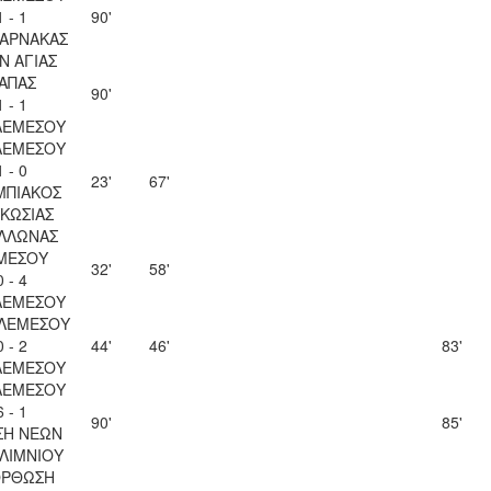
1 - 1
90'
ΛΑΡΝΑΚΑΣ
Ν ΑΓΙΑΣ
ΑΠΑΣ
90'
1 - 1
ΛΕΜΕΣΟΥ
ΛΕΜΕΣΟΥ
1 - 0
23'
67'
ΜΠΙΑΚΟΣ
ΚΩΣΙΑΣ
ΛΛΩΝΑΣ
ΜΕΣΟΥ
32'
58'
0 - 4
ΛΕΜΕΣΟΥ
 ΛΕΜΕΣΟΥ
0 - 2
44'
46'
83'
ΛΕΜΕΣΟΥ
ΛΕΜΕΣΟΥ
6 - 1
90'
85'
ΣΗ ΝΕΩΝ
ΛΙΜΝΙΟΥ
ΟΡΘΩΣΗ