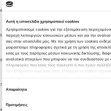
Ανώτατη
Κατηγορία
ΑΟΑΝ ΑΓΙΑΣ
06-12-2025
Παίδων
1
1
ΑΕΛ ΛΕΜΕΣΟΥ
90'
ΝΑΠΑΣ
Κ-16
2025/26
Αυτή η ιστοσελίδα χρησιμοποιεί cookies
Ανώτατη
Χρησιμοποιούμε cookies για την εξατομίκευση περιεχομένου
Κατηγορία
ΟΛΥΜΠΙΑΚΟΣ
20-12-2025
Παίδων
ΑΕΛ ΛΕΜΕΣΟΥ
1
0
23'
παροχή λειτουργιών κοινωνικών μέσων και για την ανάλυσ
ΛΕΥΚΩΣΙΑΣ
Κ-16
σας στην ιστοσελίδα μας. Με την χρήση των cookies ενδέχε
2025/26
μοιραστούμε πληροφορίες σχετικά με τη χρήση της ιστοσελ
Ανώτατη
εσάς με τους παρόχους μέσων κοινωνικής δικτύωσης, διαφ
Κατηγορία
ΑΠΟΛΛΩΝΑΣ
αναλυτικά στοιχείων που μπορούν να τον συνδυαστούν με 
10-01-2026
Παίδων
0
4
ΑΕΛ ΛΕΜΕΣΟΥ
32'
ΛΕΜΕΣΟΥ
Κ-16
πληροφορίες που εσείς τους παρέχετε ή που έχουν συλλέξε
2025/26
των υπηρεσιών τους από εσάς. Μπορείτε να μάθετε περισσ
Ανώτατη
την χρήση των Cookies διαβάζοντας την Πολιτική Cookies 
Κατηγορία
ΑΡΗΣ
εδώ
17-01-2026
Παίδων
0
2
ΑΕΛ ΛΕΜΕΣΟΥ
44'
Επιλογή
ΛΕΜΕΣΟΥ
Κ-16
Απαραίτητα
συγκατάθεσης
2025/26
Ανώτατη
Κατηγορία
Προτιμήσεις
ΕΝΩΣΗ ΝΕΩΝ
24-01-2026
Παίδων
ΑΕΛ ΛΕΜΕΣΟΥ
6
1
90'