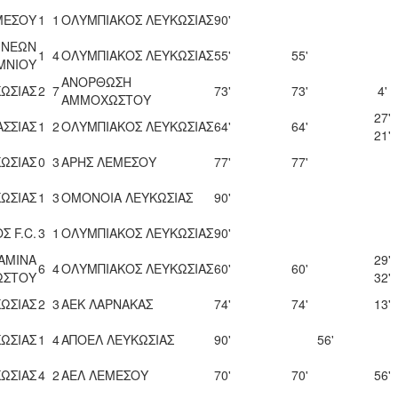
ΜΕΣΟΥ
1
1
ΟΛΥΜΠΙΑΚΟΣ ΛΕΥΚΩΣΙΑΣ
90'
 ΝΕΩΝ
1
4
ΟΛΥΜΠΙΑΚΟΣ ΛΕΥΚΩΣΙΑΣ
55'
55'
ΜΝΙΟΥ
ΑΝΟΡΘΩΣΗ
ΩΣΙΑΣ
2
7
73'
73'
4'
ΑΜΜΟΧΩΣΤΟΥ
27'
ΑΣΣΙΑΣ
1
2
ΟΛΥΜΠΙΑΚΟΣ ΛΕΥΚΩΣΙΑΣ
64'
64'
21'
ΩΣΙΑΣ
0
3
ΑΡΗΣ ΛΕΜΕΣΟΥ
77'
77'
ΩΣΙΑΣ
1
3
ΟΜΟΝΟΙΑ ΛΕΥΚΩΣΙΑΣ
90'
Σ F.C.
3
1
ΟΛΥΜΠΙΑΚΟΣ ΛΕΥΚΩΣΙΑΣ
90'
ΑΜΙΝΑ
29'
6
4
ΟΛΥΜΠΙΑΚΟΣ ΛΕΥΚΩΣΙΑΣ
60'
60'
ΩΣΤΟΥ
32'
ΩΣΙΑΣ
2
3
ΑΕΚ ΛΑΡΝΑΚΑΣ
74'
74'
13'
ΩΣΙΑΣ
1
4
ΑΠΟΕΛ ΛΕΥΚΩΣΙΑΣ
90'
56'
ΩΣΙΑΣ
4
2
ΑΕΛ ΛΕΜΕΣΟΥ
70'
70'
56'