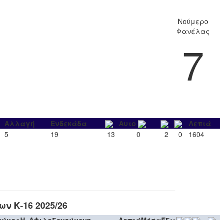
Νούμερο
Φανέλας
7
Αλλαγή
Ενδεκάδα
Αυτο
Λεπτά
5
19
13
0
2
0
1604
ν Κ-16 2025/26
ούχος
H
A
Φιλοξενούμενη
Λεπτά
Μέσα
Έξω