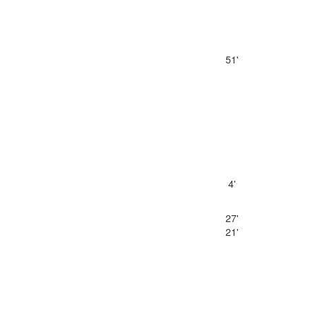
51'
4'
27'
21'