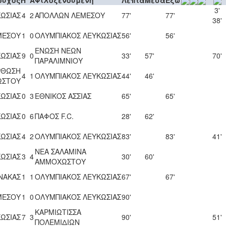
3'
ΩΣΙΑΣ
4
2
ΑΠΟΛΛΩΝ ΛΕΜΕΣΟΥ
77'
77'
38'
ΜΕΣΟΥ
1
0
ΟΛΥΜΠΙΑΚΟΣ ΛΕΥΚΩΣΙΑΣ
56'
56'
ΕΝΩΣΗ ΝΕΩΝ
ΩΣΙΑΣ
9
0
33'
57'
70'
ΠΑΡΑΛΙΜΝΙΟΥ
ΡΘΩΣΗ
4
1
ΟΛΥΜΠΙΑΚΟΣ ΛΕΥΚΩΣΙΑΣ
44'
46'
ΩΣΤΟΥ
ΩΣΙΑΣ
0
3
ΕΘΝΙΚΟΣ ΑΣΣΙΑΣ
65'
65'
ΩΣΙΑΣ
0
6
ΠΑΦΟΣ F.C.
28'
62'
ΩΣΙΑΣ
4
2
ΟΛΥΜΠΙΑΚΟΣ ΛΕΥΚΩΣΙΑΣ
83'
83'
41'
ΝΕΑ ΣΑΛΑΜΙΝΑ
ΩΣΙΑΣ
3
4
30'
60'
ΑΜΜΟΧΩΣΤΟΥ
ΝΑΚΑΣ
1
1
ΟΛΥΜΠΙΑΚΟΣ ΛΕΥΚΩΣΙΑΣ
67'
67'
ΜΕΣΟΥ
1
0
ΟΛΥΜΠΙΑΚΟΣ ΛΕΥΚΩΣΙΑΣ
90'
ΚΑΡΜΙΩΤΙΣΣΑ
ΩΣΙΑΣ
7
3
90'
51'
ΠΟΛΕΜΙΔΙΩΝ