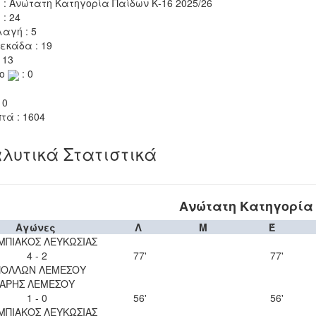
 : Ανώτατη Κατηγορία Παίδων Κ-16 2025/26
 : 24
αγή : 5
εκάδα : 19
 13
το
: 0
 0
τά : 1604
λυτικά Στατιστικά
Ανώτατη Κατηγορία 
Αγώνες
Λ
Μ
Έ
ΜΠΙΑΚΟΣ ΛΕΥΚΩΣΙΑΣ
4 - 2
77'
77'
ΠΟΛΛΩΝ ΛΕΜΕΣΟΥ
ΑΡΗΣ ΛΕΜΕΣΟΥ
1 - 0
56'
56'
ΜΠΙΑΚΟΣ ΛΕΥΚΩΣΙΑΣ