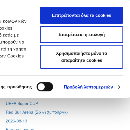
τιστικά
Επιτρέπονται όλα τα cookies
ών κοινωνικών
ookies
Επιτρέπεται η επιλογή
ό εσάς με
 μπορούν να
Next
Tweets by CyprusFA
από τη χρήση
Χρησιμοποιήστε μόνο τα
Προσεχή γεγονότα
των Cookies
απαραίτητα cookies
2026-08-11
Conference League
Απόλλων - Μπραν
κής προώθησης
Προβολή λεπτομερειών
2026-08-12
UEFA Super CUP
Red Bull Arena (
Σάλτσμπουργκ)
2026-08-13
Europa League