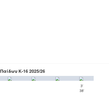
Παίδων Κ-16 2025/26
3'
38'