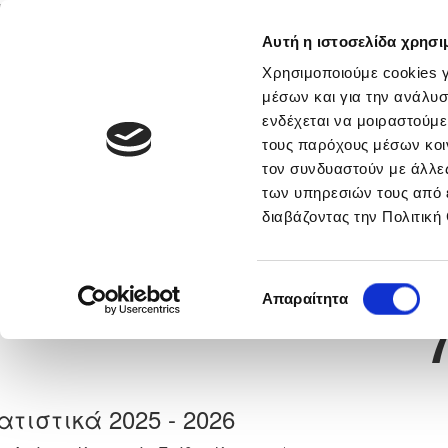
Αυτή η ιστοσελίδα χρησι
Αρχική
Νέα & Πληροφορίες
Εθνικές Ομάδες
Χρησιμοποιούμε cookies γ
μέσων και για την ανάλυσ
ενδέχεται να μοιραστούμε
τους παρόχους μέσων κοι
Previous
ΑΝΤΩΝΗΣ ΛΑΖΑΡΟΥ ΑΛΕ
τον συνδυαστούν με άλλες
των υπηρεσιών τους από 
διαβάζοντας την Πολιτική
α
ΟΛΥΜΠΙΑΚΟΣ ΛΕΥΚΩΣΙΑΣ
 Γέννησης: 30/11/-1
Νούμερο 
Επιλογή
Απαραίτητα
συγκατάθεσης
ατιστικά 2025 - 2026