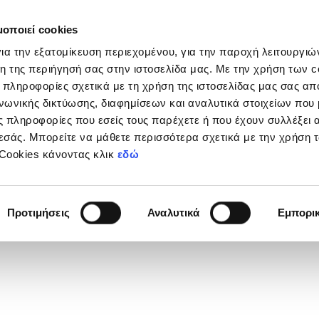
μοποιεί cookies
Διοργανώσεις
Grassroots
Κριτήρια UEFA
Στα
ια την εξατομίκευση περιεχομένου, για την παροχή λειτουργι
η της περιήγησή σας στην ιστοσελίδα μας. Με την χρήση των c
 πληροφορίες σχετικά με τη χρήση της ιστοσελίδας μας σας απ
νωνικής δικτύωσης, διαφημίσεων και αναλυτικά στοιχείων που
ΞΑΝΔΡΟΣ
 πληροφορίες που εσείς τους παρέχετε ή που έχουν συλλέξει 
εσάς. Μπορείτε να μάθετε περισσότερα σχετικά με την χρήση 
 Cookies κάνοντας κλικ
εδώ
Φανέλας
7
Προτιμήσεις
Αναλυτικά
Εμπορι