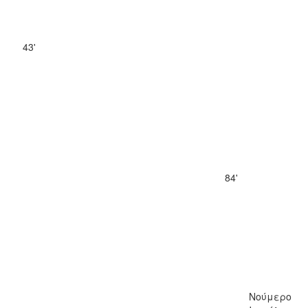
43'
84'
Νούμερο