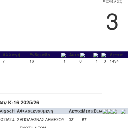
Φανέλας
3
Αλλαγή
Ενδεκάδα
Αυτο
Λεπτά
7
16
1
0
1
0
1494
ν Κ-16 2025/26
ούχος
H
A
Φιλοξενούμενη
Λεπτά
Μέσα
Έξω
ΩΣΙΑΣ
4
2
ΑΠΟΛΛΩΝΑΣ ΛΕΜΕΣΟΥ
33'
57'
ΕΝΩΣΗ ΝΕΩΝ