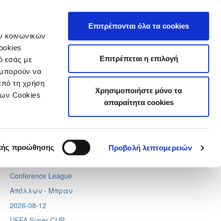
τιστικά
Επιτρέπονται όλα τα cookies
ών κοινωνικών
ookies
Επιτρέπεται η επιλογή
ό εσάς με
 μπορούν να
Next
Tweets by CyprusFA
από τη χρήση
Χρησιμοποιήστε μόνο τα
Προσεχή γεγονότα
των Cookies
απαραίτητα cookies
2026-08-06
Europa League
Λίνκολν - Ομόνοια
,
Σάλτσμπουργκ – Πάφος
κής προώθησης
Προβολή λεπτομερειών
2026-08-11
Conference League
Απόλλων - Μπραν
2026-08-12
UEFA Super CUP