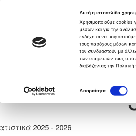
Αυτή η ιστοσελίδα χρησι
Αρχική
Νέα & Πληροφορίες
Εθνικές Ομάδες
Χρησιμοποιούμε cookies γ
μέσων και για την ανάλυσ
ενδέχεται να μοιραστούμε
τους παρόχους μέσων κοι
Previous
ΑΝΤΩΝΗΣ ΒΡΑΧΙΜΗΣ
τον συνδυαστούν με άλλες
των υπηρεσιών τους από 
διαβάζοντας την Πολιτική
α
ΟΛΥΜΠΙΑΚΟΣ ΛΕΥΚΩΣΙΑΣ
 Γέννησης: 30/11/-1
Νούμερο 
Επιλογή
Απαραίτητα
συγκατάθεσης
ατιστικά 2025 - 2026