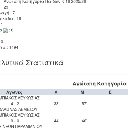
 : Ανώτατη Κατηγορία Παίδων Κ-16 2025/26
 : 23
αγή : 7
εκάδα : 16
 1
το
: 0
 0
τά : 1494
λυτικά Στατιστικά
Ανώτατη Κατηγορία 
Αγώνες
Λ
Μ
Έ
ΜΠΙΑΚΟΣ ΛΕΥΚΩΣΙΑΣ
4 - 2
33'
57'
ΟΛΛΩΝΑΣ ΛΕΜΕΣΟΥ
ΜΠΙΑΚΟΣ ΛΕΥΚΩΣΙΑΣ
9 - 0
44'
46'
Η ΝΕΩΝ ΠΑΡΑΛΙΜΝΙΟΥ